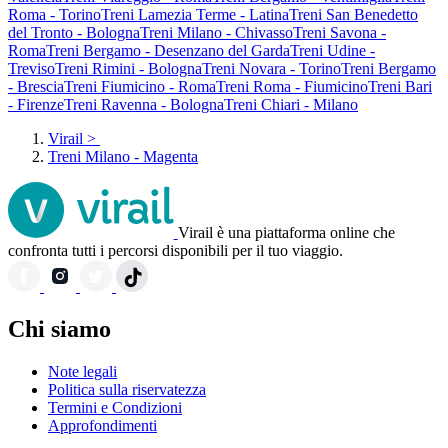
Roma - Torino
Treni Lamezia Terme - Latina
Treni San Benedetto
del Tronto - Bologna
Treni Milano - Chivasso
Treni Savona -
Roma
Treni Bergamo - Desenzano del Garda
Treni Udine -
Treviso
Treni Rimini - Bologna
Treni Novara - Torino
Treni Bergamo
- Brescia
Treni Fiumicino - Roma
Treni Roma - Fiumicino
Treni Bari
- Firenze
Treni Ravenna - Bologna
Treni Chiari - Milano
Virail
>
Treni Milano - Magenta
Virail è una piattaforma online che
confronta tutti i percorsi disponibili per il tuo viaggio.
Chi siamo
Note legali
Politica sulla riservatezza
Termini e Condizioni
Approfondimenti