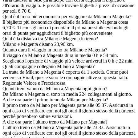
all'orario di viaggio. È possibile trovare biglietti a prezzi d'occasione
per soli 6,70 €.
Qual è il treno più economico per viaggiare da Milano a Magenta?
Il biglietto più economico disponibile da Milano a Magenta costa
6,70 €. Ti consigliamo di prenotare il prima possibile evitando gli
orari di punta per aggiudicarti il biglietto più conveniente.
Qual è la distanza tra Milano e Magenta in treno?
Milano e Magenta distano 23,96 km.
Quanto dura il viaggio in treno tra Milano e Magenta?
Il viaggio da Milano a Magenta dura in media 0 h e 54 min.
Scegliendo l'opzione di viaggio più veloce arriverai in 0 h e 22 min.
Quali compagnie collegano Milano a Magenta?
La tratta da Milano a Magenta è coperta da 1 società. Come puoi
vedere su Virail, queste sono le compagnie attive su questa tratta:
Regionale Veloce e Frecciarossa.
Quanti treni vanno da Milano a Magenta ogni giorno?
Da Milano a Magenta ci sono in media 224 collegamenti al giorno.
A che ora parte il primo treno da Milano per Magenta?
Il primo treno da Milano per Magenta parte alle 05:37. Assicurati in
ogni caso di verificare con noi gli orari il giorno stesso della partenza
perché potrebbero subire variazioni.
A che ora parte l'ultimo treno da Milano per Magenta?
L'ultimo treno da Milano a Magenta parte alle 23:33. Assicurati in
ogni caso di verificare con noi gli orari il giorno stesso della partenza