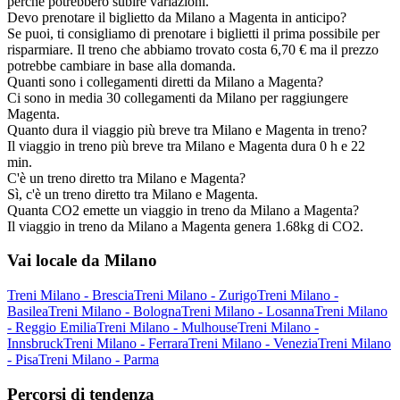
perché potrebbero subire variazioni.
Devo prenotare il biglietto da Milano a Magenta in anticipo?
Se puoi, ti consigliamo di prenotare i biglietti il prima possibile per
risparmiare. Il treno che abbiamo trovato costa 6,70 € ma il prezzo
potrebbe cambiare in base alla domanda.
Quanti sono i collegamenti diretti da Milano a Magenta?
Ci sono in media 30 collegamenti da Milano per raggiungere
Magenta.
Quanto dura il viaggio più breve tra Milano e Magenta in treno?
Il viaggio in treno più breve tra Milano e Magenta dura 0 h e 22
min.
C'è un treno diretto tra Milano e Magenta?
Sì, c'è un treno diretto tra Milano e Magenta.
Quanta CO2 emette un viaggio in treno da Milano a Magenta?
Il viaggio in treno da Milano a Magenta genera 1.68kg di CO2.
Vai locale da Milano
Treni Milano - Brescia
Treni Milano - Zurigo
Treni Milano -
Basilea
Treni Milano - Bologna
Treni Milano - Losanna
Treni Milano
- Reggio Emilia
Treni Milano - Mulhouse
Treni Milano -
Innsbruck
Treni Milano - Ferrara
Treni Milano - Venezia
Treni Milano
- Pisa
Treni Milano - Parma
Percorsi di tendenza