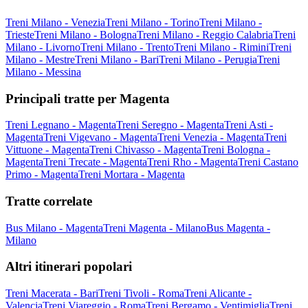
Treni Milano - Venezia
Treni Milano - Torino
Treni Milano -
Trieste
Treni Milano - Bologna
Treni Milano - Reggio Calabria
Treni
Milano - Livorno
Treni Milano - Trento
Treni Milano - Rimini
Treni
Milano - Mestre
Treni Milano - Bari
Treni Milano - Perugia
Treni
Milano - Messina
Principali tratte per Magenta
Treni Legnano - Magenta
Treni Seregno - Magenta
Treni Asti -
Magenta
Treni Vigevano - Magenta
Treni Venezia - Magenta
Treni
Vittuone - Magenta
Treni Chivasso - Magenta
Treni Bologna -
Magenta
Treni Trecate - Magenta
Treni Rho - Magenta
Treni Castano
Primo - Magenta
Treni Mortara - Magenta
Tratte correlate
Bus Milano - Magenta
Treni Magenta - Milano
Bus Magenta -
Milano
Altri itinerari popolari
Treni Macerata - Bari
Treni Tivoli - Roma
Treni Alicante -
Valencia
Treni Viareggio - Roma
Treni Bergamo - Ventimiglia
Treni