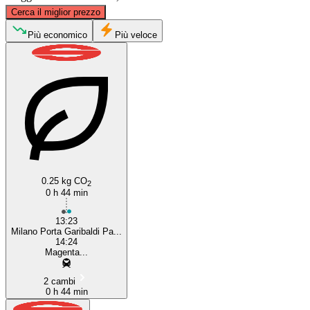
©
CARTO
, ©
OpenStreetMap
contributors
Cerca il miglior prezzo
Più economico
Più veloce
Magenta
Milan
0.25 kg CO
2
0 h 44 min
13:23
Milano Porta Garibaldi Pa...
14:24
Magenta...
2 cambi
0 h 44 min