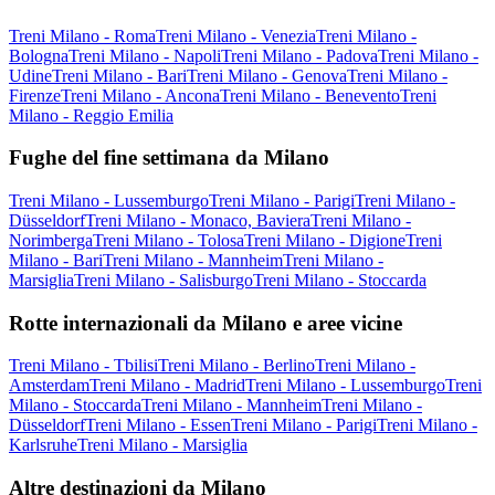
Treni Milano - Roma
Treni Milano - Venezia
Treni Milano -
Bologna
Treni Milano - Napoli
Treni Milano - Padova
Treni Milano -
Udine
Treni Milano - Bari
Treni Milano - Genova
Treni Milano -
Firenze
Treni Milano - Ancona
Treni Milano - Benevento
Treni
Milano - Reggio Emilia
Fughe del fine settimana da Milano
Treni Milano - Lussemburgo
Treni Milano - Parigi
Treni Milano -
Düsseldorf
Treni Milano - Monaco, Baviera
Treni Milano -
Norimberga
Treni Milano - Tolosa
Treni Milano - Digione
Treni
Milano - Bari
Treni Milano - Mannheim
Treni Milano -
Marsiglia
Treni Milano - Salisburgo
Treni Milano - Stoccarda
Rotte internazionali da Milano e aree vicine
Treni Milano - Tbilisi
Treni Milano - Berlino
Treni Milano -
Amsterdam
Treni Milano - Madrid
Treni Milano - Lussemburgo
Treni
Milano - Stoccarda
Treni Milano - Mannheim
Treni Milano -
Düsseldorf
Treni Milano - Essen
Treni Milano - Parigi
Treni Milano -
Karlsruhe
Treni Milano - Marsiglia
Altre destinazioni da Milano