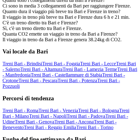
Quanti sono i collegamenti diretti da Bari a Firenze?
Ci sono in media 3 collegamenti da Bari per raggiungere Firenze.
Quanto dura il viaggio più breve tra Bari e Firenze in treno?
Il viaggio in treno più breve tra Bari e Firenze dura 6 h e 21 min.
C'è un treno diretto tra Bari e Firenze?
Sì, c'è un treno diretto tra Bari e Firenze.
Quanta CO2 emette un viaggio in treno da Bari a Firenze?
Il viaggio in treno da Bari a Firenze genera 38.24kg di CO2.
Vai locale da Bari
Treni Bari - Brindisi
Treni Bari - Foggia
Treni Bari - Lecce
Treni Bari
- Salerno
Treni Bari - Altamura
Treni Bari - Lamezia Terme
Treni Bari
- Manfredonia
Treni Bari - Castellammare di Stabia
Treni Bari -
Crotone
Treni Bari - Pescara
Treni Bari - Potenza
Treni Bari -
Pozzuoli
Percorsi di tendenza
Treni Bari - Roma
Treni Bari - Venezia
Treni Bari - Bologna
Treni
Bari - Milano
Treni Bari - Napoli
Treni Bari - Padova
Treni Bari -
Udine
Treni Bari - Genova
Treni Bari - Ancona
Treni Bari -
Benevento
Treni Bari - Reggio Emilia
Treni Bari - Torino
Fughe del fine settimana da Bari