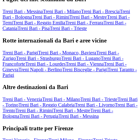
Treni Bari - Messina
Treni Bari - Milano
Treni Bari - Brescia
Treni
Bari - Bologna
Treni Bari - Rimini
Treni Bari - Mestre
Treni Bari -
Terni
Treni Bari - Reggio Emilia
Treni Bari - Ferrara
Treni Bari -
Catania
Treni Bari - Pisa
Treni Bari - Trieste
Rotte internazionali da Bari e aree vicine
Treni Bari - Parigi
Treni Bari - Monaco, Baviera
Treni Bari -
Zurigo
Treni Bari - Strasburgo
Treni Bari - Lugano
Treni Bari -
Francoforte
Treni Bari - Lourdes
Treni Bari - Vienna
Treni Bari -
Ginevra
Treni Napoli - Berlino
Treni Bisceglie - Parigi
Treni Taranto -
Parigi
Altre destinazioni da Bari
Treni Bari - Venezia
Treni Bari - Milano
Treni Bari - Trieste
Treni Bari
- Torino
Treni Bari - Reggio Calabria
Treni Bari - Livorno
Treni Bari -
Trento
Treni Bari - Rimini
Treni Bari - Mestre
Treni Bari -
Bologna
Treni Bari - Perugia
Treni Bari - Messina
Principali tratte per Firenze