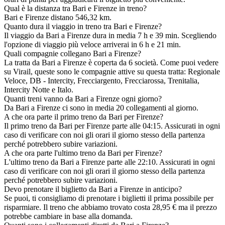
Qual è la distanza tra Bari e Firenze in treno?
Bari e Firenze distano 546,32 km.
Quanto dura il viaggio in treno tra Bari e Firenze?
Il viaggio da Bari a Firenze dura in media 7 h e 39 min. Scegliendo
l'opzione di viaggio più veloce arriverai in 6 h e 21 min.
Quali compagnie collegano Bari a Firenze?
La tratta da Bari a Firenze è coperta da 6 società. Come puoi vedere
su Virail, queste sono le compagnie attive su questa tratta: Regionale
Veloce, DB - Intercity, Frecciargento, Frecciarossa, Trenitalia,
Intercity Notte e Italo.
Quanti treni vanno da Bari a Firenze ogni giorno?
Da Bari a Firenze ci sono in media 20 collegamenti al giorno.
A che ora parte il primo treno da Bari per Firenze?
Il primo treno da Bari per Firenze parte alle 04:15. Assicurati in ogni
caso di verificare con noi gli orari il giorno stesso della partenza
perché potrebbero subire variazioni.
A che ora parte l'ultimo treno da Bari per Firenze?
L'ultimo treno da Bari a Firenze parte alle 22:10. Assicurati in ogni
caso di verificare con noi gli orari il giorno stesso della partenza
perché potrebbero subire variazioni.
Devo prenotare il biglietto da Bari a Firenze in anticipo?
Se puoi, ti consigliamo di prenotare i biglietti il prima possibile per
risparmiare. Il treno che abbiamo trovato costa 28,95 € ma il prezzo
potrebbe cambiare in base alla domanda.