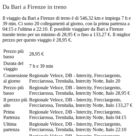
Da Bari a Firenze in treno
Il viaggio da Bari a Firenze di treno è di 546,32 km e impiega 7 h e
39 min. Ci sono 20 collegamenti al giorno, con la prima partenza a
04:15 e l'ultima a 22:10. È possibile viaggiare da Bari a Firenze
tramite treno per un minimo di 28,95 € o fino a 133,27 €. Il miglior
prezzo per questo viaggio è 28,95 €.
Prezzo più
28,95 €
basso
Durata del
7 h e 39 min
viaggio
Connessione
Regionale Veloce, DB - Intercity, Frecciargento,
al giorno
Frecciarossa, Trenitalia, Intercity Notte, Italo
20
Prezzo più
Regionale Veloce, DB - Intercity, Frecciargento,
basso
Frecciarossa, Trenitalia, Intercity Notte, Italo
28,95 €
Il prezzo più
Regionale Veloce, DB - Intercity, Frecciargento,
alto
Frecciarossa, Trenitalia, Intercity Notte, Italo
133,27 €
Prima
Regionale Veloce, DB - Intercity, Frecciargento,
Partenza
Frecciarossa, Trenitalia, Intercity Notte, Italo
04:15
Ultima
Regionale Veloce, DB - Intercity, Frecciargento,
partenza
Frecciarossa, Trenitalia, Intercity Notte, Italo
22:10