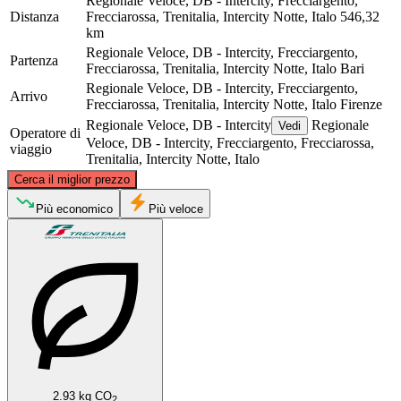
Regionale Veloce, DB - Intercity, Frecciargento,
Distanza
Frecciarossa, Trenitalia, Intercity Notte, Italo
546,32
km
Regionale Veloce, DB - Intercity, Frecciargento,
Partenza
Frecciarossa, Trenitalia, Intercity Notte, Italo
Bari
Regionale Veloce, DB - Intercity, Frecciargento,
Arrivo
Frecciarossa, Trenitalia, Intercity Notte, Italo
Firenze
Regionale Veloce, DB - Intercity
Regionale
Vedi
Operatore di
Veloce, DB - Intercity, Frecciargento, Frecciarossa,
viaggio
Trenitalia, Intercity Notte, Italo
©
CARTO
, ©
OpenStreetMap
contributors
Cerca il miglior prezzo
Florence
Più economico
Più veloce
Bari
2.93 kg CO
2