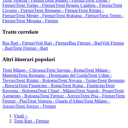
Treni Venezia - Firenze
Treni Milano - Firenze
Treni Trieste -
Firenze
Treni Torino - Firenze
Treni Reggio Calabria - Firenze
Treni
Livorno - Firenze
Treni Bergamo - Firenze
Treni Rimini -
Firenze
Treni Mestre - Firenze
Treni Bologna - Firenze
Treni Trento -
Firenze
Treni Messina - Firenze
Tratte correlate
Bus Bari - Firenze
Voli Bari - Firenze
Bus Firenze - Bari
Voli Firenze
- Bari
Treni Firenze - Bari
Altri itinerari popolari
Treni Milano - Chivasso
Treni Savona - Roma
Treni Milano -
Magenta
Treni Bergamo - Desenzano del Garda
Treni Udine -
Treviso
Treni Rimini - Bologna
Treni Novara - Torino
Treni Bergamo
- Brescia
Treni Fiumicino - Roma
Treni Roma - Fiumicino
Treni
Ravenna - Bologna
Treni Chiari - Milano
Treni Napoli - Pesaro
Treni
Agrigento - Bologna
Treni Firenze - Arezzo
Treni Pisa - Firenze
Treni
Firenze - Pisa
Treni Venezia - Quarto d'Altino
Treni Milano -
Arezzo
Treni Arezzo - Firenze
Virail
>
Treni Bari - Firenze