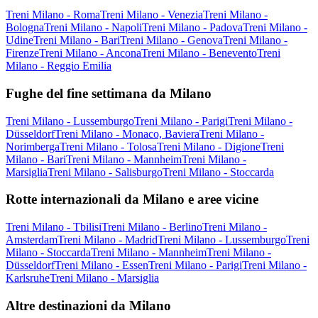
Treni Milano - Roma
Treni Milano - Venezia
Treni Milano -
Bologna
Treni Milano - Napoli
Treni Milano - Padova
Treni Milano -
Udine
Treni Milano - Bari
Treni Milano - Genova
Treni Milano -
Firenze
Treni Milano - Ancona
Treni Milano - Benevento
Treni
Milano - Reggio Emilia
Fughe del fine settimana da Milano
Treni Milano - Lussemburgo
Treni Milano - Parigi
Treni Milano -
Düsseldorf
Treni Milano - Monaco, Baviera
Treni Milano -
Norimberga
Treni Milano - Tolosa
Treni Milano - Digione
Treni
Milano - Bari
Treni Milano - Mannheim
Treni Milano -
Marsiglia
Treni Milano - Salisburgo
Treni Milano - Stoccarda
Rotte internazionali da Milano e aree vicine
Treni Milano - Tbilisi
Treni Milano - Berlino
Treni Milano -
Amsterdam
Treni Milano - Madrid
Treni Milano - Lussemburgo
Treni
Milano - Stoccarda
Treni Milano - Mannheim
Treni Milano -
Düsseldorf
Treni Milano - Essen
Treni Milano - Parigi
Treni Milano -
Karlsruhe
Treni Milano - Marsiglia
Altre destinazioni da Milano