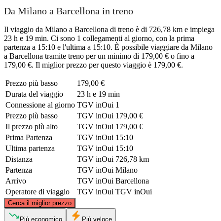
Da Milano a Barcellona in treno
Il viaggio da Milano a Barcellona di treno è di 726,78 km e impiega
23 h e 19 min. Ci sono 1 collegamenti al giorno, con la prima
partenza a 15:10 e l'ultima a 15:10. È possibile viaggiare da Milano
a Barcellona tramite treno per un minimo di 179,00 € o fino a
179,00 €. Il miglior prezzo per questo viaggio è 179,00 €.
Prezzo più basso
179,00 €
Durata del viaggio
23 h e 19 min
Connessione al giorno
TGV inOui
1
Prezzo più basso
TGV inOui
179,00 €
Il prezzo più alto
TGV inOui
179,00 €
Prima Partenza
TGV inOui
15:10
Ultima partenza
TGV inOui
15:10
Distanza
TGV inOui
726,78 km
Partenza
TGV inOui
Milano
Arrivo
TGV inOui
Barcellona
Operatore di viaggio
TGV inOui
TGV inOui
©
CARTO
, ©
OpenStreetMap
contributors
Cerca il miglior prezzo
Milan
Più economico
Più veloce