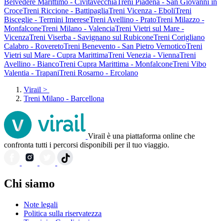
Belvedere Marittimo - Civitavecchia
Treni Piadena - San Giovanni in
Croce
Treni Riccione - Battipaglia
Treni Vicenza - Eboli
Treni
Bisceglie - Termini Imerese
Treni Avellino - Prato
Treni Milazzo -
Monfalcone
Treni Milano - Valencia
Treni Vietri sul Mare -
Vicenza
Treni Viserba - Savignano sul Rubicone
Treni Corigliano
Calabro - Rovereto
Treni Benevento - San Pietro Vernotico
Treni
Vietri sul Mare - Cupra Marittima
Treni Venezia - Vienna
Treni
Avellino - Bianco
Treni Cupra Marittima - Monfalcone
Treni Vibo
Valentia - Trapani
Treni Rosarno - Ercolano
Virail
>
Treni Milano - Barcellona
Virail è una piattaforma online che
confronta tutti i percorsi disponibili per il tuo viaggio.
Chi siamo
Note legali
Politica sulla riservatezza