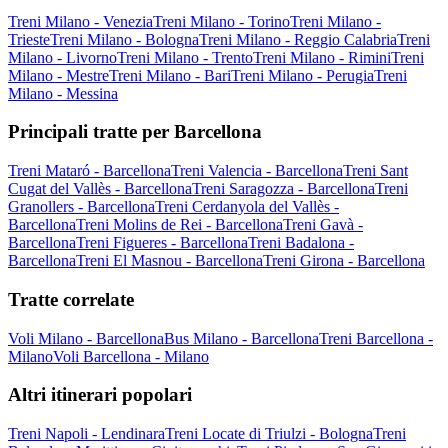
Treni Milano - Venezia
Treni Milano - Torino
Treni Milano -
Trieste
Treni Milano - Bologna
Treni Milano - Reggio Calabria
Treni
Milano - Livorno
Treni Milano - Trento
Treni Milano - Rimini
Treni
Milano - Mestre
Treni Milano - Bari
Treni Milano - Perugia
Treni
Milano - Messina
Principali tratte per Barcellona
Treni Mataró - Barcellona
Treni Valencia - Barcellona
Treni Sant
Cugat del Vallès - Barcellona
Treni Saragozza - Barcellona
Treni
Granollers - Barcellona
Treni Cerdanyola del Vallès -
Barcellona
Treni Molins de Rei - Barcellona
Treni Gavà -
Barcellona
Treni Figueres - Barcellona
Treni Badalona -
Barcellona
Treni El Masnou - Barcellona
Treni Girona - Barcellona
Tratte correlate
Voli Milano - Barcellona
Bus Milano - Barcellona
Treni Barcellona -
Milano
Voli Barcellona - Milano
Altri itinerari popolari
Treni Napoli - Lendinara
Treni Locate di Triulzi - Bologna
Treni