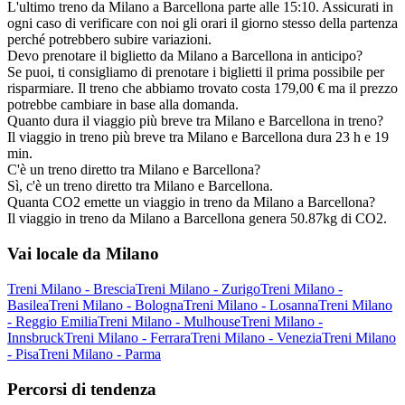
L'ultimo treno da Milano a Barcellona parte alle 15:10. Assicurati in
ogni caso di verificare con noi gli orari il giorno stesso della partenza
perché potrebbero subire variazioni.
Devo prenotare il biglietto da Milano a Barcellona in anticipo?
Se puoi, ti consigliamo di prenotare i biglietti il prima possibile per
risparmiare. Il treno che abbiamo trovato costa 179,00 € ma il prezzo
potrebbe cambiare in base alla domanda.
Quanto dura il viaggio più breve tra Milano e Barcellona in treno?
Il viaggio in treno più breve tra Milano e Barcellona dura 23 h e 19
min.
C'è un treno diretto tra Milano e Barcellona?
Sì, c'è un treno diretto tra Milano e Barcellona.
Quanta CO2 emette un viaggio in treno da Milano a Barcellona?
Il viaggio in treno da Milano a Barcellona genera 50.87kg di CO2.
Vai locale da Milano
Treni Milano - Brescia
Treni Milano - Zurigo
Treni Milano -
Basilea
Treni Milano - Bologna
Treni Milano - Losanna
Treni Milano
- Reggio Emilia
Treni Milano - Mulhouse
Treni Milano -
Innsbruck
Treni Milano - Ferrara
Treni Milano - Venezia
Treni Milano
- Pisa
Treni Milano - Parma
Percorsi di tendenza