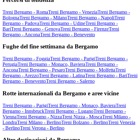
Treni Bergamo - Roma
Treni Bergamo - Venezia
Treni Bergamo -
Bologna
Treni Bergamo - Milano
Treni Bergamo - Napoli
Treni
Bergamo - Padova
Treni Bergamo - Udine
Treni Bergamo -
Bari
Treni Bergamo - Genova
Treni Bergamo - Firenze
Treni
Bergamo - Ancona
Treni Bergamo - Benevento
Fughe del fine settimana da Bergamo
Treni Bergamo - Foggia
Treni Bergamo - Parigi
Treni Bergamo -
Perugia
Treni Bergamo - Monaco, Baviera
Treni Bergamo -
Ancona
Treni Bergamo - Pesaro
Treni Bergamo - Molfetta
Treni
Bergamo - Arezzo
Treni Bergamo - Latina
Treni Bergamo - Bari
Treni
Bergamo - Benevento
Treni Bergamo - Salerno
Rotte internazionali da Bergamo e aree vicine
Treni Bergamo - Parigi
Treni Bergamo - Monaco, Baviera
Treni
Bergamo - Innsbruck
Treni Bergamo - Lugano
Treni Bergamo -
Vienna
Treni Bergamo - Nizza
Treni Nizza - Mosca
Treni Milano -
Londra
Treni Milano - Berlino
Treni Bolzano - Berlino
Treni Venezia
- Berlino
Treni Verona - Berlino
Altre destinazioni da Bergamo