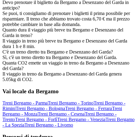
Devo prenotare il biglietto da Bergamo a Desenzano del Garda in
anticipo?
Se puoi, ti consigliamo di prenotare i biglietti il prima possibile per
risparmiare. Il treno che abbiamo trovato costa 6,70 € ma il prezzo
potrebbe cambiare in base alla domanda.
Quanto dura il viaggio più breve tra Bergamo e Desenzano del
Garda in treno?
Il viaggio in treno più breve tra Bergamo e Desenzano del Garda
dura 1 h e 8 min.
C'è un treno diretto tra Bergamo e Desenzano del Garda?
Sì, c'è un treno diretto tra Bergamo e Desenzano del Garda.
Quanta CO2 emette un viaggio in treno da Bergamo a Desenzano
del Garda?
Il viaggio in treno da Bergamo a Desenzano del Garda genera
5.05kg di CO2.
Vai locale da Bergamo
Treni Bergamo - Parma
Treni Bergamo - Torino
Treni Bergamo -
Rimini
Treni Bergamo - Bologna
Treni Bergamo - Ferrara
Treni
Bergamo - Monza
Treni Bergamo - Cesena
Treni Bergamo -
Trento
Treni Bergamo - Forlì
Treni Bergamo - Venezia
Treni Bergamo
- La Spezia
Treni Bergamo - Livorno
Percorsi di tendenza