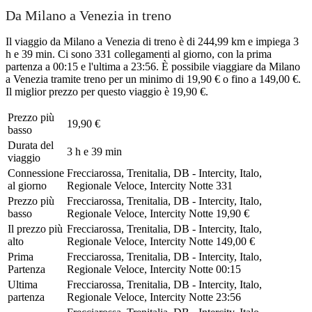
Da Milano a Venezia in treno
Il viaggio da Milano a Venezia di treno è di 244,99 km e impiega 3
h e 39 min. Ci sono 331 collegamenti al giorno, con la prima
partenza a 00:15 e l'ultima a 23:56. È possibile viaggiare da Milano
a Venezia tramite treno per un minimo di 19,90 € o fino a 149,00 €.
Il miglior prezzo per questo viaggio è 19,90 €.
Prezzo più
19,90 €
basso
Durata del
3 h e 39 min
viaggio
Connessione
Frecciarossa, Trenitalia, DB - Intercity, Italo,
al giorno
Regionale Veloce, Intercity Notte
331
Prezzo più
Frecciarossa, Trenitalia, DB - Intercity, Italo,
basso
Regionale Veloce, Intercity Notte
19,90 €
Il prezzo più
Frecciarossa, Trenitalia, DB - Intercity, Italo,
alto
Regionale Veloce, Intercity Notte
149,00 €
Prima
Frecciarossa, Trenitalia, DB - Intercity, Italo,
Partenza
Regionale Veloce, Intercity Notte
00:15
Ultima
Frecciarossa, Trenitalia, DB - Intercity, Italo,
partenza
Regionale Veloce, Intercity Notte
23:56