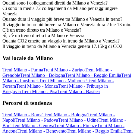
Quanti sono i collegamenti diretti da Milano a Venezia?
Ci sono in media 72 collegamenti da Milano per raggiungere
Venezia.
Quanto dura il viaggio più breve tra Milano e Venezia in treno?
Il viaggio in treno più breve tra Milano e Venezia dura 2 h e 13 min.
C'è un treno diretto tra Milano e Venezia?
Sì, c'è un treno diretto tra Milano e Venezia.
Quanta CO2 emette un viaggio in treno da Milano a Venezia?
Il viaggio in treno da Milano a Venezia genera 17.15kg di CO2.
Vai locale da Milano
Treni Milano - Parma
Treni Milano - Zurigo
Treni Milano -
Grenoble
Treni Milano - Bologna
Treni Milano - Reggio Emilia
Treni
Milano - Innsbruck
Treni Milano - Mulhouse
Treni Milano -
Ferrara
Treni Milano - Monza
Treni Milano - Friburgo in
Brisgovia
Treni Milano - Pisa
Treni Milano - Basilea
Percorsi di tendenza
Treni Milano - Roma
Treni Milano - Bologna
Treni Milano -
Napoli
Treni Milano - Padova
Treni Milano - Udine
Treni Milano -
Bari
Treni Milano - Genova
Treni Milano - Firenze
Treni Milano -
Ancona
Treni Milano - Benevento
Treni Milano - Reggio Emilia
Treni