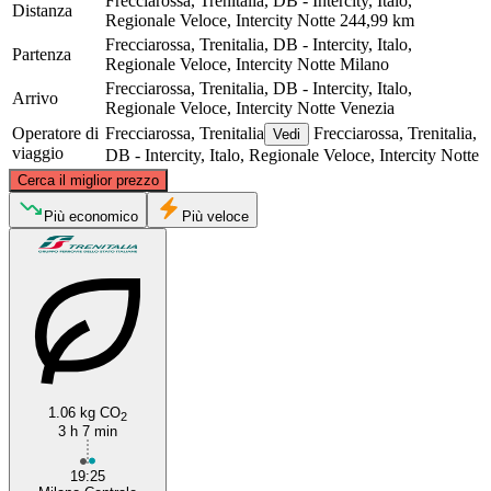
Frecciarossa, Trenitalia, DB - Intercity, Italo,
Distanza
Regionale Veloce, Intercity Notte
244,99 km
Frecciarossa, Trenitalia, DB - Intercity, Italo,
Partenza
Regionale Veloce, Intercity Notte
Milano
Frecciarossa, Trenitalia, DB - Intercity, Italo,
Arrivo
Regionale Veloce, Intercity Notte
Venezia
Operatore di
Frecciarossa, Trenitalia
Frecciarossa, Trenitalia,
Vedi
viaggio
DB - Intercity, Italo, Regionale Veloce, Intercity Notte
©
CARTO
, ©
OpenStreetMap
contributors
Cerca il miglior prezzo
Più economico
Più veloce
Milan
Venice
1.06 kg CO
2
3 h 7 min
19:25