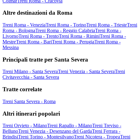
Colmar
Treni Roma - Cracovia
Altre destinazioni da Roma
Treni Roma - Venezia
Treni Roma - Torino
Treni Roma - Trieste
Treni
Roma - Bologna
Treni Roma - Reggio Calabria
Treni Roma -
Livorno
Treni Roma - Trento
Treni Roma - Rimini
Treni Roma -
Mestre
Treni Roma - Bari
Treni Roma - Perugia
Treni Roma -
Messina
Principali tratte per Santa Severa
Treni Milano - Santa Severa
Treni Venezia - Santa Severa
Treni
Civitavecchia - Santa Severa
Tratte correlate
Treni Santa Severa - Roma
Altri itinerari popolari
Treni Orvieto - Milano
Treni Rapallo - Milano
Treni Treviso -
Belluno
Treni Venezia - Desenzano del Garda
Treni Ferrara -
Brindisi
Treni Torino - Montesilvano
Treni Nicotera - Tropea
Treni