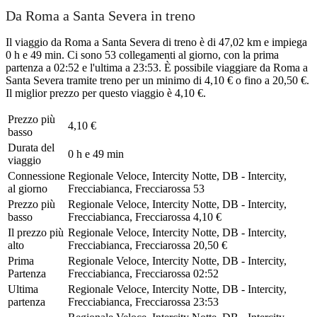
Da Roma a Santa Severa in treno
Il viaggio da Roma a Santa Severa di treno è di 47,02 km e impiega
0 h e 49 min. Ci sono 53 collegamenti al giorno, con la prima
partenza a 02:52 e l'ultima a 23:53. È possibile viaggiare da Roma a
Santa Severa tramite treno per un minimo di 4,10 € o fino a 20,50 €.
Il miglior prezzo per questo viaggio è 4,10 €.
Prezzo più
4,10 €
basso
Durata del
0 h e 49 min
viaggio
Connessione
Regionale Veloce, Intercity Notte, DB - Intercity,
al giorno
Frecciabianca, Frecciarossa
53
Prezzo più
Regionale Veloce, Intercity Notte, DB - Intercity,
basso
Frecciabianca, Frecciarossa
4,10 €
Il prezzo più
Regionale Veloce, Intercity Notte, DB - Intercity,
alto
Frecciabianca, Frecciarossa
20,50 €
Prima
Regionale Veloce, Intercity Notte, DB - Intercity,
Partenza
Frecciabianca, Frecciarossa
02:52
Ultima
Regionale Veloce, Intercity Notte, DB - Intercity,
partenza
Frecciabianca, Frecciarossa
23:53