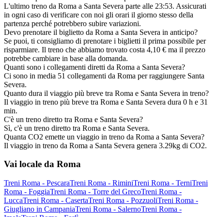
L'ultimo treno da Roma a Santa Severa parte alle 23:53. Assicurati
in ogni caso di verificare con noi gli orari il giorno stesso della
partenza perché potrebbero subire variazioni.
Devo prenotare il biglietto da Roma a Santa Severa in anticipo?
Se puoi, ti consigliamo di prenotare i biglietti il prima possibile per
risparmiare. Il treno che abbiamo trovato costa 4,10 € ma il prezzo
potrebbe cambiare in base alla domanda.
Quanti sono i collegamenti diretti da Roma a Santa Severa?
Ci sono in media 51 collegamenti da Roma per raggiungere Santa
Severa.
Quanto dura il viaggio più breve tra Roma e Santa Severa in treno?
Il viaggio in treno più breve tra Roma e Santa Severa dura 0 h e 31
min.
C'è un treno diretto tra Roma e Santa Severa?
Sì, c'è un treno diretto tra Roma e Santa Severa.
Quanta CO2 emette un viaggio in treno da Roma a Santa Severa?
Il viaggio in treno da Roma a Santa Severa genera 3.29kg di CO2.
Vai locale da Roma
Treni Roma - Pescara
Treni Roma - Rimini
Treni Roma - Terni
Treni
Roma - Foggia
Treni Roma - Torre del Greco
Treni Roma -
Lucca
Treni Roma - Caserta
Treni Roma - Pozzuoli
Treni Roma -
Giugliano in Campania
Treni Roma - Salerno
Treni Roma -