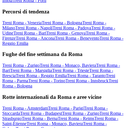
Imola
Treni Roma - Forlì
Percorsi di tendenza
Treni Roma - Venezia
Treni Roma - Bologna
Treni Roma -
Milano
Treni Roma - Napoli
Treni Roma - Padova
Treni Roma -
Udine
Treni Roma - Bari
Treni Roma - Genova
Treni Roma -
Firenze
Treni Roma - Ancona
Treni Roma - Benevento
Treni Roma -
Reggio Emilia
Fughe del fine settimana da Roma
Treni Roma - Zurigo
Treni Roma - Monaco, Baviera
Treni Roma -
Bari
Treni Roma - Marsiglia
Treni Roma - Trieste
Treni Roma -
Brescia
Treni Roma - Reggio Emilia
Treni Roma - Taranto
Treni
Roma - Parma
Treni Roma - Torino
Treni Roma - Innsbruck
Treni
Roma - Bologna
Rotte internazionali da Roma e aree vicine
Treni Roma - Amsterdam
Treni Roma - Parigi
Treni Roma -
Stoccarda
Treni Roma - Budapest
Treni Roma - Zurigo
Treni Roma -
Strasburgo
Treni Roma - Berna
Treni Roma - Reims
Treni Roma -
Saint-Étienne
Treni Roma - Monaco, Baviera
Treni Roma -