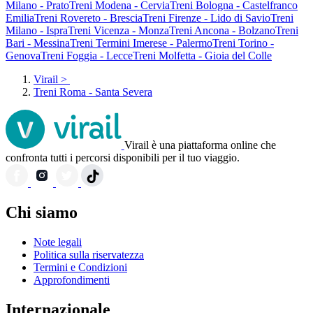
Milano - Prato
Treni Modena - Cervia
Treni Bologna - Castelfranco
Emilia
Treni Rovereto - Brescia
Treni Firenze - Lido di Savio
Treni
Milano - Ispra
Treni Vicenza - Monza
Treni Ancona - Bolzano
Treni
Bari - Messina
Treni Termini Imerese - Palermo
Treni Torino -
Genova
Treni Foggia - Lecce
Treni Molfetta - Gioia del Colle
Virail
>
Treni Roma - Santa Severa
Virail è una piattaforma online che
confronta tutti i percorsi disponibili per il tuo viaggio.
Chi siamo
Note legali
Politica sulla riservatezza
Termini e Condizioni
Approfondimenti
Internazionale