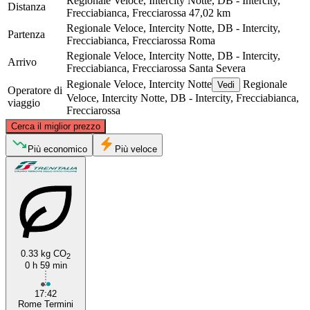
Regionale Veloce, Intercity Notte, DB - Intercity,
Distanza
Frecciabianca, Frecciarossa
47,02 km
Regionale Veloce, Intercity Notte, DB - Intercity,
Partenza
Frecciabianca, Frecciarossa
Roma
Regionale Veloce, Intercity Notte, DB - Intercity,
Arrivo
Frecciabianca, Frecciarossa
Santa Severa
Regionale Veloce, Intercity Notte
Regionale
Vedi
Operatore di
Veloce, Intercity Notte, DB - Intercity, Frecciabianca,
viaggio
Frecciarossa
©
CARTO
, ©
OpenStreetMap
contributors
Cerca il miglior prezzo
Più economico
Più veloce
Santa Severa
Rome
0.33 kg CO
2
0 h 59 min
17:42
Rome Termini