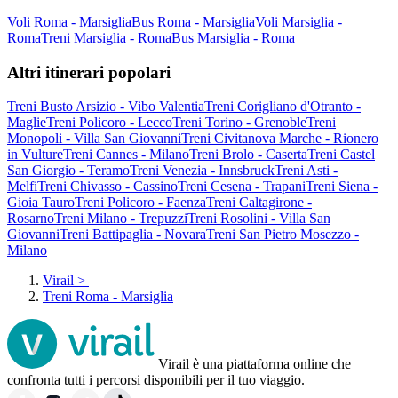
Voli Roma - Marsiglia
Bus Roma - Marsiglia
Voli Marsiglia -
Roma
Treni Marsiglia - Roma
Bus Marsiglia - Roma
Altri itinerari popolari
Treni Busto Arsizio - Vibo Valentia
Treni Corigliano d'Otranto -
Maglie
Treni Policoro - Lecco
Treni Torino - Grenoble
Treni
Monopoli - Villa San Giovanni
Treni Civitanova Marche - Rionero
in Vulture
Treni Cannes - Milano
Treni Brolo - Caserta
Treni Castel
San Giorgio - Teramo
Treni Venezia - Innsbruck
Treni Asti -
Melfi
Treni Chivasso - Cassino
Treni Cesena - Trapani
Treni Siena -
Gioia Tauro
Treni Policoro - Faenza
Treni Caltagirone -
Rosarno
Treni Milano - Trepuzzi
Treni Rosolini - Villa San
Giovanni
Treni Battipaglia - Novara
Treni San Pietro Mosezzo -
Milano
Virail
>
Treni Roma - Marsiglia
Virail è una piattaforma online che
confronta tutti i percorsi disponibili per il tuo viaggio.