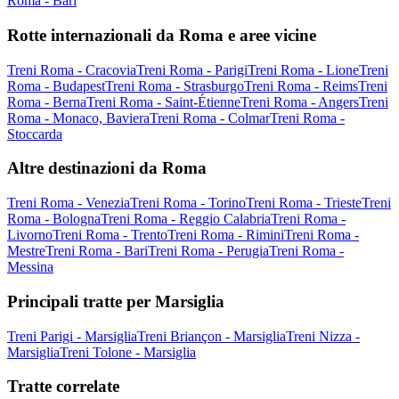
Roma - Bari
Rotte internazionali da Roma e aree vicine
Treni Roma - Cracovia
Treni Roma - Parigi
Treni Roma - Lione
Treni
Roma - Budapest
Treni Roma - Strasburgo
Treni Roma - Reims
Treni
Roma - Berna
Treni Roma - Saint-Étienne
Treni Roma - Angers
Treni
Roma - Monaco, Baviera
Treni Roma - Colmar
Treni Roma -
Stoccarda
Altre destinazioni da Roma
Treni Roma - Venezia
Treni Roma - Torino
Treni Roma - Trieste
Treni
Roma - Bologna
Treni Roma - Reggio Calabria
Treni Roma -
Livorno
Treni Roma - Trento
Treni Roma - Rimini
Treni Roma -
Mestre
Treni Roma - Bari
Treni Roma - Perugia
Treni Roma -
Messina
Principali tratte per Marsiglia
Treni Parigi - Marsiglia
Treni Briançon - Marsiglia
Treni Nizza -
Marsiglia
Treni Tolone - Marsiglia
Tratte correlate