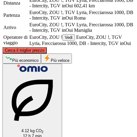
EuroCity, ZOU !, TGV Lyria, Frecciarossa 1000, DB
Distanza
- Intercity, TGV inOui
602,41 km
EuroCity, ZOU !, TGV Lyria, Frecciarossa 1000, DB
Partenza
- Intercity, TGV inOui
Roma
EuroCity, ZOU !, TGV Lyria, Frecciarossa 1000, DB
Arrivo
- Intercity, TGV inOui
Marsiglia
Operatore di
EuroCity, ZOU !
EuroCity, ZOU !, TGV
Vedi
viaggio
Lyria, Frecciarossa 1000, DB - Intercity, TGV inOui
©
CARTO
, ©
OpenStreetMap
contributors
Cerca il miglior prezzo
Più economico
Più veloce
Marseille
Rome
4.12 kg CO
2
12 h 7 min