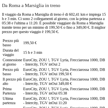
Da Roma a Marsiglia in treno
Il viaggio da Roma a Marsiglia di treno è di 602,41 km e impiega 15
h e 3 min. Ci sono 2 collegamenti al giorno, con la prima partenza a
05:38 e l'ultima a 11:20. È possibile viaggiare da Roma a Marsiglia
tramite treno per un minimo di 199,50 € o fino a 349,00 €. Il miglior
prezzo per questo viaggio è 199,50 €.
Prezzo più
199,50 €
basso
Durata del
15 h e 3 min
viaggio
Connessione
EuroCity, ZOU !, TGV Lyria, Frecciarossa 1000, DB
al giorno
- Intercity, TGV inOui
2
Prezzo più
EuroCity, ZOU !, TGV Lyria, Frecciarossa 1000, DB
basso
- Intercity, TGV inOui
199,50 €
Il prezzo più
EuroCity, ZOU !, TGV Lyria, Frecciarossa 1000, DB
alto
- Intercity, TGV inOui
349,00 €
Prima
EuroCity, ZOU !, TGV Lyria, Frecciarossa 1000, DB
Partenza
- Intercity, TGV inOui
05:38
Ultima
EuroCity, ZOU !, TGV Lyria, Frecciarossa 1000, DB
partenza
- Intercity, TGV inOui
11:20