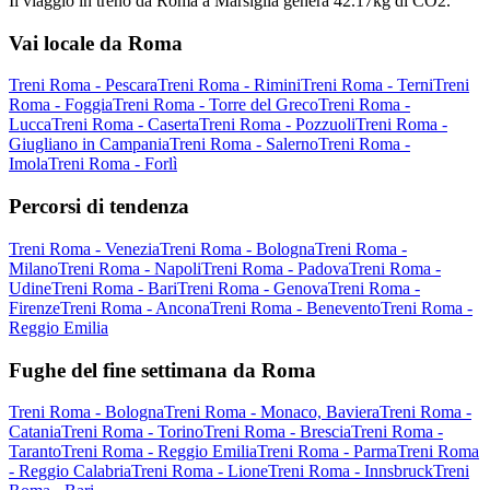
Il viaggio in treno da Roma a Marsiglia genera 42.17kg di CO2.
Vai locale da Roma
Treni Roma - Pescara
Treni Roma - Rimini
Treni Roma - Terni
Treni
Roma - Foggia
Treni Roma - Torre del Greco
Treni Roma -
Lucca
Treni Roma - Caserta
Treni Roma - Pozzuoli
Treni Roma -
Giugliano in Campania
Treni Roma - Salerno
Treni Roma -
Imola
Treni Roma - Forlì
Percorsi di tendenza
Treni Roma - Venezia
Treni Roma - Bologna
Treni Roma -
Milano
Treni Roma - Napoli
Treni Roma - Padova
Treni Roma -
Udine
Treni Roma - Bari
Treni Roma - Genova
Treni Roma -
Firenze
Treni Roma - Ancona
Treni Roma - Benevento
Treni Roma -
Reggio Emilia
Fughe del fine settimana da Roma
Treni Roma - Bologna
Treni Roma - Monaco, Baviera
Treni Roma -
Catania
Treni Roma - Torino
Treni Roma - Brescia
Treni Roma -
Taranto
Treni Roma - Reggio Emilia
Treni Roma - Parma
Treni Roma
- Reggio Calabria
Treni Roma - Lione
Treni Roma - Innsbruck
Treni