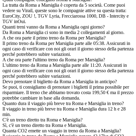
La tratta da Roma a Marsiglia è coperta da 5 società. Come puoi
vedere su Virail, queste sono le compagnie attive su questa tratta:
EuroCity, ZOU !, TGV Lyria, Frecciarossa 1000, DB - Intercity e
TGV inOui.
Quanti treni vanno da Roma a Marsiglia ogni giorno?
Da Roma a Marsiglia ci sono in media 2 collegamenti al giorno.
A che ora parte il primo treno da Roma per Marsiglia?
Il primo treno da Roma per Marsiglia parte alle 05:38. Assicurati in
ogni caso di verificare con noi gli orari il giorno stesso della partenza
perché potrebbero subire variazioni.
A che ora parte l'ultimo treno da Roma per Marsiglia?
L'ultimo treno da Roma a Marsiglia parte alle 11:20. Assicurati in
ogni caso di verificare con noi gli orari il giorno stesso della partenza
perché potrebbero subire variazioni.
Devo prenotare il biglietto da Roma a Marsiglia in anticipo?
Se puoi, ti consigliamo di prenotare i biglietti il prima possibile per
risparmiare. Il treno che abbiamo trovato costa 199,50 € ma il prezzo
potrebbe cambiare in base alla domanda.
Quanto dura il viaggio più breve tra Roma e Marsiglia in treno?
Il viaggio in treno più breve tra Roma e Marsiglia dura 12 h e 28
min.
C'è un treno diretto tra Roma e Marsiglia?
Sì, c'è un treno diretto tra Roma e Marsiglia.
Quanta CO2 emette un viaggio in treno da Roma a Marsiglia?