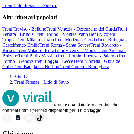
Treni Lido di Savio - Firenze
Altri itinerari popolari
Treni Treviso - Belluno
Treni Venezia - Desenzano del Garda
Treni
Ferrara - Brindisi
Treni Torino - Montesilvano
Treni Nicotera -
Tropea
Treni Milano - Prato
Treni Modena - Cervia
Treni Bologna -
Castelfranco Emilia
Treni Roma - Santa Severa
Treni Rovereto -
Brescia
Treni Milano - Ispra
Treni Vicenza - Monza
Treni Ancona -
Bolzano
Treni Bari - Messina
Treni Termini Imerese - Palermo
Treni
Torino - Genova
Treni Foggia - Lecce
Treni Molfetta - Gioia del
Colle
Treni Bangkok - Buriram
Treni Cuneo - Bordighera
Virail
>
Treni Firenze - Lido di Savio
Virail è una piattaforma online che
confronta tutti i percorsi disponibili per il tuo viaggio.
Chi siamo