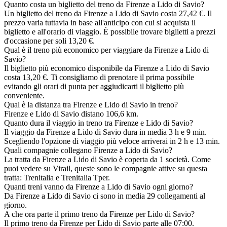
Quanto costa un biglietto del treno da Firenze a Lido di Savio?
Un biglietto del treno da Firenze a Lido di Savio costa 27,42 €. Il
prezzo varia tuttavia in base all'anticipo con cui si acquista il
biglietto e all'orario di viaggio. È possibile trovare biglietti a prezzi
d'occasione per soli 13,20 €.
Qual è il treno più economico per viaggiare da Firenze a Lido di
Savio?
Il biglietto più economico disponibile da Firenze a Lido di Savio
costa 13,20 €. Ti consigliamo di prenotare il prima possibile
evitando gli orari di punta per aggiudicarti il biglietto più
conveniente.
Qual è la distanza tra Firenze e Lido di Savio in treno?
Firenze e Lido di Savio distano 106,6 km.
Quanto dura il viaggio in treno tra Firenze e Lido di Savio?
Il viaggio da Firenze a Lido di Savio dura in media 3 h e 9 min.
Scegliendo l'opzione di viaggio più veloce arriverai in 2 h e 13 min.
Quali compagnie collegano Firenze a Lido di Savio?
La tratta da Firenze a Lido di Savio è coperta da 1 società. Come
puoi vedere su Virail, queste sono le compagnie attive su questa
tratta: Trenitalia e Trenitalia Tper.
Quanti treni vanno da Firenze a Lido di Savio ogni giorno?
Da Firenze a Lido di Savio ci sono in media 29 collegamenti al
giorno.
A che ora parte il primo treno da Firenze per Lido di Savio?
Il primo treno da Firenze per Lido di Savio parte alle 07:00.