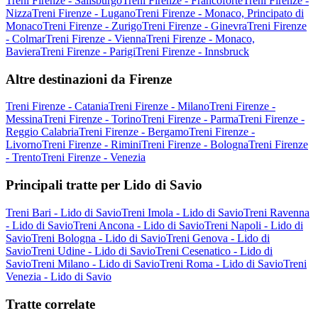
Treni Firenze - Salisburgo
Treni Firenze - Francoforte
Treni Firenze -
Nizza
Treni Firenze - Lugano
Treni Firenze - Monaco, Principato di
Monaco
Treni Firenze - Zurigo
Treni Firenze - Ginevra
Treni Firenze
- Colmar
Treni Firenze - Vienna
Treni Firenze - Monaco,
Baviera
Treni Firenze - Parigi
Treni Firenze - Innsbruck
Altre destinazioni da Firenze
Treni Firenze - Catania
Treni Firenze - Milano
Treni Firenze -
Messina
Treni Firenze - Torino
Treni Firenze - Parma
Treni Firenze -
Reggio Calabria
Treni Firenze - Bergamo
Treni Firenze -
Livorno
Treni Firenze - Rimini
Treni Firenze - Bologna
Treni Firenze
- Trento
Treni Firenze - Venezia
Principali tratte per Lido di Savio
Treni Bari - Lido di Savio
Treni Imola - Lido di Savio
Treni Ravenna
- Lido di Savio
Treni Ancona - Lido di Savio
Treni Napoli - Lido di
Savio
Treni Bologna - Lido di Savio
Treni Genova - Lido di
Savio
Treni Udine - Lido di Savio
Treni Cesenatico - Lido di
Savio
Treni Milano - Lido di Savio
Treni Roma - Lido di Savio
Treni
Venezia - Lido di Savio
Tratte correlate