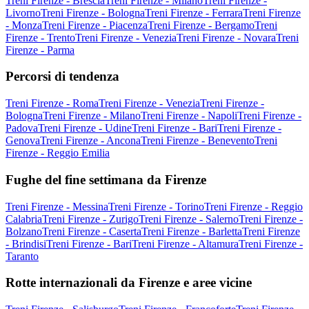
Treni Firenze - Brescia
Treni Firenze - Milano
Treni Firenze -
Livorno
Treni Firenze - Bologna
Treni Firenze - Ferrara
Treni Firenze
- Monza
Treni Firenze - Piacenza
Treni Firenze - Bergamo
Treni
Firenze - Trento
Treni Firenze - Venezia
Treni Firenze - Novara
Treni
Firenze - Parma
Percorsi di tendenza
Treni Firenze - Roma
Treni Firenze - Venezia
Treni Firenze -
Bologna
Treni Firenze - Milano
Treni Firenze - Napoli
Treni Firenze -
Padova
Treni Firenze - Udine
Treni Firenze - Bari
Treni Firenze -
Genova
Treni Firenze - Ancona
Treni Firenze - Benevento
Treni
Firenze - Reggio Emilia
Fughe del fine settimana da Firenze
Treni Firenze - Messina
Treni Firenze - Torino
Treni Firenze - Reggio
Calabria
Treni Firenze - Zurigo
Treni Firenze - Salerno
Treni Firenze -
Bolzano
Treni Firenze - Caserta
Treni Firenze - Barletta
Treni Firenze
- Brindisi
Treni Firenze - Bari
Treni Firenze - Altamura
Treni Firenze -
Taranto
Rotte internazionali da Firenze e aree vicine