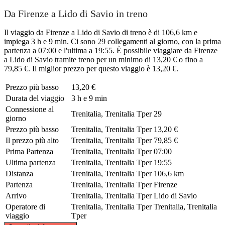
Da Firenze a Lido di Savio in treno
Il viaggio da Firenze a Lido di Savio di treno è di 106,6 km e
impiega 3 h e 9 min. Ci sono 29 collegamenti al giorno, con la prima
partenza a 07:00 e l'ultima a 19:55. È possibile viaggiare da Firenze
a Lido di Savio tramite treno per un minimo di 13,20 € o fino a
79,85 €. Il miglior prezzo per questo viaggio è 13,20 €.
Prezzo più basso
13,20 €
Durata del viaggio
3 h e 9 min
Connessione al
Trenitalia, Trenitalia Tper
29
giorno
Prezzo più basso
Trenitalia, Trenitalia Tper
13,20 €
Il prezzo più alto
Trenitalia, Trenitalia Tper
79,85 €
Prima Partenza
Trenitalia, Trenitalia Tper
07:00
Ultima partenza
Trenitalia, Trenitalia Tper
19:55
Distanza
Trenitalia, Trenitalia Tper
106,6 km
Partenza
Trenitalia, Trenitalia Tper
Firenze
Arrivo
Trenitalia, Trenitalia Tper
Lido di Savio
Operatore di
Trenitalia, Trenitalia Tper
Trenitalia, Trenitalia
viaggio
Tper
©
CARTO
, ©
OpenStreetMap
contributors