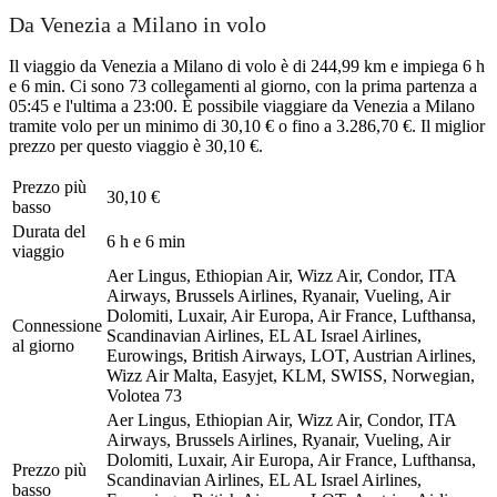
Da Venezia a Milano in volo
Il viaggio da Venezia a Milano di volo è di 244,99 km e impiega 6 h
e 6 min. Ci sono 73 collegamenti al giorno, con la prima partenza a
05:45 e l'ultima a 23:00. È possibile viaggiare da Venezia a Milano
tramite volo per un minimo di 30,10 € o fino a 3.286,70 €. Il miglior
prezzo per questo viaggio è 30,10 €.
Prezzo più
30,10 €
basso
Durata del
6 h e 6 min
viaggio
Aer Lingus, Ethiopian Air, Wizz Air, Condor, ITA
Airways, Brussels Airlines, Ryanair, Vueling, Air
Dolomiti, Luxair, Air Europa, Air France, Lufthansa,
Connessione
Scandinavian Airlines, EL AL Israel Airlines,
al giorno
Eurowings, British Airways, LOT, Austrian Airlines,
Wizz Air Malta, Easyjet, KLM, SWISS, Norwegian,
Volotea
73
Aer Lingus, Ethiopian Air, Wizz Air, Condor, ITA
Airways, Brussels Airlines, Ryanair, Vueling, Air
Dolomiti, Luxair, Air Europa, Air France, Lufthansa,
Prezzo più
Scandinavian Airlines, EL AL Israel Airlines,
basso