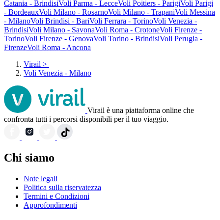
Catania - Brindisi
Voli Parma - Lecce
Voli Poitiers - Parigi
Voli Parigi
- Bordeaux
Voli Milano - Rosarno
Voli Milano - Trapani
Voli Messina
- Milano
Voli Brindisi - Bari
Voli Ferrara - Torino
Voli Venezia -
Brindisi
Voli Milano - Savona
Voli Roma - Crotone
Voli Firenze -
Torino
Voli Firenze - Genova
Voli Torino - Brindisi
Voli Perugia -
Firenze
Voli Roma - Ancona
Virail
>
Voli Venezia - Milano
Virail è una piattaforma online che
confronta tutti i percorsi disponibili per il tuo viaggio.
Chi siamo
Note legali
Politica sulla riservatezza
Termini e Condizioni
Approfondimenti