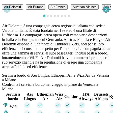
Air Dolomiti
Air Europa
Air France
Austrian Airlines
Britis
Air Dolomiti è una compagnia aerea regionale italiana con sede a
Verona, in Italia. È stata fondata nel 1989 ed è una filiale di
Lufthansa. La compagnia aerea opera voli verso varie destinazioni
in Italia e in Europa, tra cui Germania, Austria, Francia e Belgio. Air
Dolomiti dispone di una flotta di Embraer E-Jets, noti per la loro
efficienza nei consumi e rispetto per l'ambiente. La compagnia aerea
offre una gamma di servizi ai suoi passeggeri, inclusi pasti a bordo,
intrattenimento e Wi-Fi. Air Dolomiti ha vinto numerosi premi per il
suo servizio clienti e ha la reputazione di essere una compagnia
aerea affidabile ed efficiente.
Servizi a bordo di Aer Lingus, Ethiopian Air e Wizz Air da Venezia
a Milano
Confronta i servizi a bordo nel viaggio in plane da Venezia a
Milano.
Servizi a
Aer
Ethiopian
Wizz
ITA
Brussels
Condor
R
bordo
Lingus
Air
Air
Airways
Airlines
Wifi