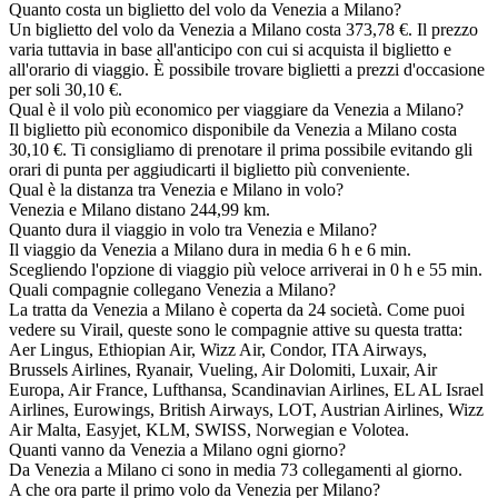
Quanto costa un biglietto del volo da Venezia a Milano?
Un biglietto del volo da Venezia a Milano costa 373,78 €. Il prezzo
varia tuttavia in base all'anticipo con cui si acquista il biglietto e
all'orario di viaggio. È possibile trovare biglietti a prezzi d'occasione
per soli 30,10 €.
Qual è il volo più economico per viaggiare da Venezia a Milano?
Il biglietto più economico disponibile da Venezia a Milano costa
30,10 €. Ti consigliamo di prenotare il prima possibile evitando gli
orari di punta per aggiudicarti il biglietto più conveniente.
Qual è la distanza tra Venezia e Milano in volo?
Venezia e Milano distano 244,99 km.
Quanto dura il viaggio in volo tra Venezia e Milano?
Il viaggio da Venezia a Milano dura in media 6 h e 6 min.
Scegliendo l'opzione di viaggio più veloce arriverai in 0 h e 55 min.
Quali compagnie collegano Venezia a Milano?
La tratta da Venezia a Milano è coperta da 24 società. Come puoi
vedere su Virail, queste sono le compagnie attive su questa tratta:
Aer Lingus, Ethiopian Air, Wizz Air, Condor, ITA Airways,
Brussels Airlines, Ryanair, Vueling, Air Dolomiti, Luxair, Air
Europa, Air France, Lufthansa, Scandinavian Airlines, EL AL Israel
Airlines, Eurowings, British Airways, LOT, Austrian Airlines, Wizz
Air Malta, Easyjet, KLM, SWISS, Norwegian e Volotea.
Quanti vanno da Venezia a Milano ogni giorno?
Da Venezia a Milano ci sono in media 73 collegamenti al giorno.
A che ora parte il primo volo da Venezia per Milano?