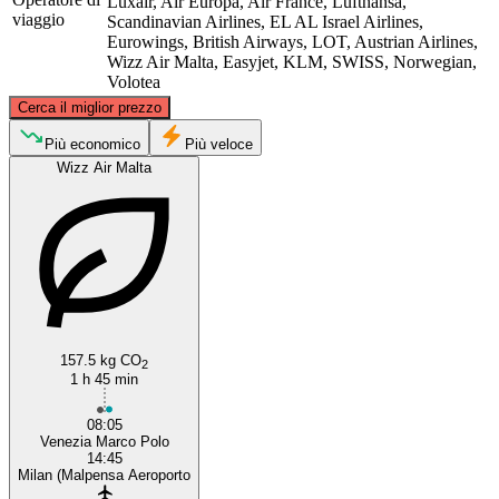
Luxair, Air Europa, Air France, Lufthansa,
viaggio
Scandinavian Airlines, EL AL Israel Airlines,
Eurowings, British Airways, LOT, Austrian Airlines,
Wizz Air Malta, Easyjet, KLM, SWISS, Norwegian,
Volotea
©
CARTO
, ©
OpenStreetMap
contributors
Cerca il miglior prezzo
Più economico
Più veloce
Wizz Air Malta
Milan
Venice
157.5 kg CO
2
1 h 45 min
08:05
Venezia Marco Polo
14:45
Milan (Malpensa Aeroporto