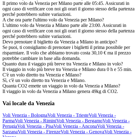
Il primo volo da Venezia per Milano parte alle 05:45. Assicurati in
ogni caso di verificare con noi gli orari il giorno stesso della partenza
perché potrebbero subire variazioni.
A che ora parte l'ultimo volo da Venezia per Milano?
L'ultimo volo da Venezia a Milano parte alle 23:00. Assicurati in
ogni caso di verificare con noi gli orari il giorno stesso della partenza
perché potrebbero subire variazioni.
Devo prenotare il biglietto da Venezia a Milano in anticipo?
Se puoi, ti consigliamo di prenotare i biglietti il prima possibile per
risparmiare. Il volo che abbiamo trovato costa 30,10 € ma il prezzo
potrebbe cambiare in base alla domanda.
Quanto dura il viaggio più breve tra Venezia e Milano in volo?
Il viaggio in volo più breve tra Venezia e Milano dura 0 h e 55 min.
C'è un volo diretto tra Venezia e Milano?
Sì, c'è un volo diretto tra Venezia e Milano.
Quanta CO2 emette un viaggio in volo da Venezia a Milano?
Il viaggio in volo da Venezia a Milano genera 49kg di CO2.
Vai locale da Venezia
Voli Venezia - Bologna
Voli Venezia - Trieste
Voli Venezia -
Parma
Voli Venezia - Rimini
Voli Venezia - Bergamo
Voli Venezia -
Perugia
Voli Venezia - Pisa
Voli Venezia - Ancona
Voli Venezia -
Sarzana
Voli Venezia - Firenze
Voli Venezia - Genova
Voli Venezia -