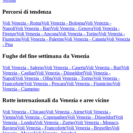
Verona
Percorsi di tendenza
Voli Venezia - Roma
Voli Venezia - Bologna
Voli Venezia -
Napoli
Voli Venezia - Bari
Voli Venezia - Genova
Voli Venezia -
Firenze
Voli Venezia - Ancona
Voli Venezia - Torino
Voli Venezia -
Fiumicino
Voli Venezia - Palermo
Voli Venezia - Catania
Voli Venezia
- Pisa
Fughe del fine settimana da Venezia
Voli Venezia - Salerno
Voli Venezia - Caserta
Voli Venezia - Bari
Voli
Venezia - Cagliari
Voli Venezia - Düsseldorf
Voli Venezia -
Napoli
Voli Venezia - Olbia
Voli Venezia - Torino
Voli Venezia -
Francoforte
Voli Venezia - Pescara
Voli Venezia - Fiumicino
Voli
Venezia - Ciampino
Rotte internazionali da Venezia e aree vicine
Voli Venezia - Chicago
Voli Venezia - Atene
Voli Venezia -
Vienna
Voli Venezia - Copenaghen
Voli Venezia - Düsseldorf
Voli
Venezia - Londra
Voli Venezia - Zurigo
Voli Venezia - Monaco,
Baviera
Voli Venezia - Francoforte
Voli Venezia - Bruxelles
Voli