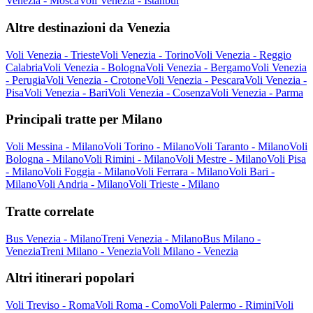
Venezia - Mosca
Voli Venezia - Istanbul
Altre destinazioni da Venezia
Voli Venezia - Trieste
Voli Venezia - Torino
Voli Venezia - Reggio
Calabria
Voli Venezia - Bologna
Voli Venezia - Bergamo
Voli Venezia
- Perugia
Voli Venezia - Crotone
Voli Venezia - Pescara
Voli Venezia -
Pisa
Voli Venezia - Bari
Voli Venezia - Cosenza
Voli Venezia - Parma
Principali tratte per Milano
Voli Messina - Milano
Voli Torino - Milano
Voli Taranto - Milano
Voli
Bologna - Milano
Voli Rimini - Milano
Voli Mestre - Milano
Voli Pisa
- Milano
Voli Foggia - Milano
Voli Ferrara - Milano
Voli Bari -
Milano
Voli Andria - Milano
Voli Trieste - Milano
Tratte correlate
Bus Venezia - Milano
Treni Venezia - Milano
Bus Milano -
Venezia
Treni Milano - Venezia
Voli Milano - Venezia
Altri itinerari popolari
Voli Treviso - Roma
Voli Roma - Como
Voli Palermo - Rimini
Voli