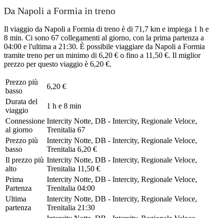
Da Napoli a Formia in treno
Il viaggio da Napoli a Formia di treno è di 71,7 km e impiega 1 h e
8 min. Ci sono 67 collegamenti al giorno, con la prima partenza a
04:00 e l'ultima a 21:30. È possibile viaggiare da Napoli a Formia
tramite treno per un minimo di 6,20 € o fino a 11,50 €. Il miglior
prezzo per questo viaggio è 6,20 €.
Prezzo più
6,20 €
basso
Durata del
1 h e 8 min
viaggio
Connessione
Intercity Notte, DB - Intercity, Regionale Veloce,
al giorno
Trenitalia
67
Prezzo più
Intercity Notte, DB - Intercity, Regionale Veloce,
basso
Trenitalia
6,20 €
Il prezzo più
Intercity Notte, DB - Intercity, Regionale Veloce,
alto
Trenitalia
11,50 €
Prima
Intercity Notte, DB - Intercity, Regionale Veloce,
Partenza
Trenitalia
04:00
Ultima
Intercity Notte, DB - Intercity, Regionale Veloce,
partenza
Trenitalia
21:30