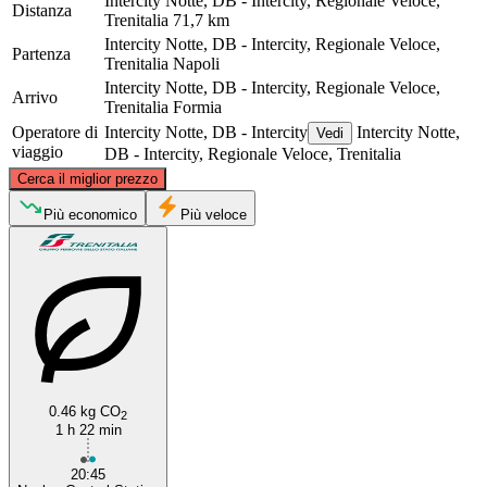
Intercity Notte, DB - Intercity, Regionale Veloce,
Distanza
Trenitalia
71,7 km
Intercity Notte, DB - Intercity, Regionale Veloce,
Partenza
Trenitalia
Napoli
Intercity Notte, DB - Intercity, Regionale Veloce,
Arrivo
Trenitalia
Formia
Operatore di
Intercity Notte, DB - Intercity
Intercity Notte,
Vedi
viaggio
DB - Intercity, Regionale Veloce, Trenitalia
©
CARTO
, ©
OpenStreetMap
contributors
Cerca il miglior prezzo
Formia
Più economico
Più veloce
0.46 kg CO
2
Naples
1 h 22 min
20:45