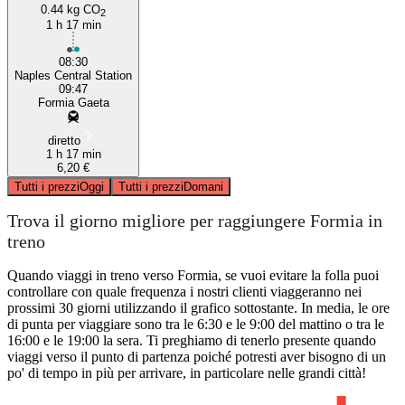
0.44 kg CO
2
1 h 17 min
08:30
Naples Central Station
09:47
Formia Gaeta
diretto
1 h 17 min
6,20 €
Tutti i prezzi
Oggi
Tutti i prezzi
Domani
Trova il giorno migliore per raggiungere Formia in
treno
Quando viaggi in treno verso Formia, se vuoi evitare la folla puoi
controllare con quale frequenza i nostri clienti viaggeranno nei
prossimi 30 giorni utilizzando il grafico sottostante. In media, le ore
di punta per viaggiare sono tra le 6:30 e le 9:00 del mattino o tra le
16:00 e le 19:00 la sera. Ti preghiamo di tenerlo presente quando
viaggi verso il punto di partenza poiché potresti aver bisogno di un
po' di tempo in più per arrivare, in particolare nelle grandi città!