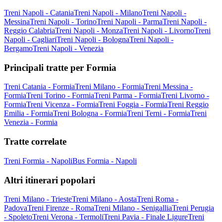
Treni Napoli - Catania
Treni Napoli - Milano
Treni Napoli -
Messina
Treni Napoli - Torino
Treni Napoli - Parma
Treni Napoli -
Reggio Calabria
Treni Napoli - Monza
Treni Napoli - Livorno
Treni
Napoli - Cagliari
Treni Napoli - Bologna
Treni Napoli -
Bergamo
Treni Napoli - Venezia
Principali tratte per Formia
Treni Catania - Formia
Treni Milano - Formia
Treni Messina -
Formia
Treni Torino - Formia
Treni Parma - Formia
Treni Livorno -
Formia
Treni Vicenza - Formia
Treni Foggia - Formia
Treni Reggio
Emilia - Formia
Treni Bologna - Formia
Treni Terni - Formia
Treni
Venezia - Formia
Tratte correlate
Treni Formia - Napoli
Bus Formia - Napoli
Altri itinerari popolari
Treni Milano - Trieste
Treni Milano - Aosta
Treni Roma -
Padova
Treni Firenze - Roma
Treni Milano - Senigallia
Treni Perugia
- Spoleto
Treni Verona - Termoli
Treni Pavia - Finale Ligure
Treni