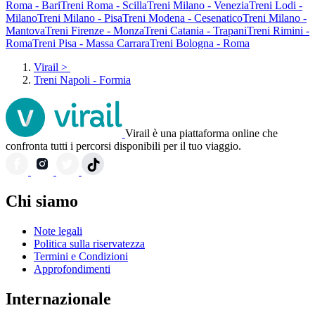
Roma - Bari
Treni Roma - Scilla
Treni Milano - Venezia
Treni Lodi -
Milano
Treni Milano - Pisa
Treni Modena - Cesenatico
Treni Milano -
Mantova
Treni Firenze - Monza
Treni Catania - Trapani
Treni Rimini -
Roma
Treni Pisa - Massa Carrara
Treni Bologna - Roma
Virail
>
Treni Napoli - Formia
Virail è una piattaforma online che
confronta tutti i percorsi disponibili per il tuo viaggio.
Chi siamo
Note legali
Politica sulla riservatezza
Termini e Condizioni
Approfondimenti
Internazionale