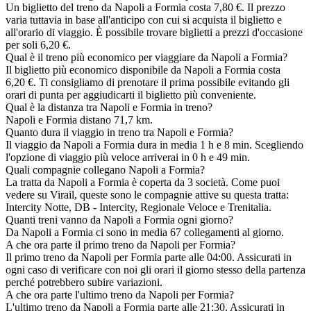
Un biglietto del treno da Napoli a Formia costa 7,80 €. Il prezzo
varia tuttavia in base all'anticipo con cui si acquista il biglietto e
all'orario di viaggio. È possibile trovare biglietti a prezzi d'occasione
per soli 6,20 €.
Qual è il treno più economico per viaggiare da Napoli a Formia?
Il biglietto più economico disponibile da Napoli a Formia costa
6,20 €. Ti consigliamo di prenotare il prima possibile evitando gli
orari di punta per aggiudicarti il biglietto più conveniente.
Qual è la distanza tra Napoli e Formia in treno?
Napoli e Formia distano 71,7 km.
Quanto dura il viaggio in treno tra Napoli e Formia?
Il viaggio da Napoli a Formia dura in media 1 h e 8 min. Scegliendo
l'opzione di viaggio più veloce arriverai in 0 h e 49 min.
Quali compagnie collegano Napoli a Formia?
La tratta da Napoli a Formia è coperta da 3 società. Come puoi
vedere su Virail, queste sono le compagnie attive su questa tratta:
Intercity Notte, DB - Intercity, Regionale Veloce e Trenitalia.
Quanti treni vanno da Napoli a Formia ogni giorno?
Da Napoli a Formia ci sono in media 67 collegamenti al giorno.
A che ora parte il primo treno da Napoli per Formia?
Il primo treno da Napoli per Formia parte alle 04:00. Assicurati in
ogni caso di verificare con noi gli orari il giorno stesso della partenza
perché potrebbero subire variazioni.
A che ora parte l'ultimo treno da Napoli per Formia?
L'ultimo treno da Napoli a Formia parte alle 21:30. Assicurati in