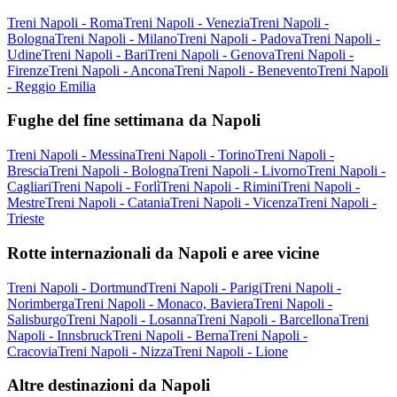
Treni Napoli - Roma
Treni Napoli - Venezia
Treni Napoli -
Bologna
Treni Napoli - Milano
Treni Napoli - Padova
Treni Napoli -
Udine
Treni Napoli - Bari
Treni Napoli - Genova
Treni Napoli -
Firenze
Treni Napoli - Ancona
Treni Napoli - Benevento
Treni Napoli
- Reggio Emilia
Fughe del fine settimana da Napoli
Treni Napoli - Messina
Treni Napoli - Torino
Treni Napoli -
Brescia
Treni Napoli - Bologna
Treni Napoli - Livorno
Treni Napoli -
Cagliari
Treni Napoli - Forlì
Treni Napoli - Rimini
Treni Napoli -
Mestre
Treni Napoli - Catania
Treni Napoli - Vicenza
Treni Napoli -
Trieste
Rotte internazionali da Napoli e aree vicine
Treni Napoli - Dortmund
Treni Napoli - Parigi
Treni Napoli -
Norimberga
Treni Napoli - Monaco, Baviera
Treni Napoli -
Salisburgo
Treni Napoli - Losanna
Treni Napoli - Barcellona
Treni
Napoli - Innsbruck
Treni Napoli - Berna
Treni Napoli -
Cracovia
Treni Napoli - Nizza
Treni Napoli - Lione
Altre destinazioni da Napoli