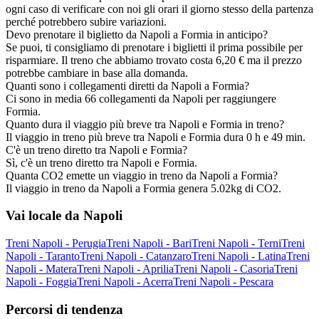
ogni caso di verificare con noi gli orari il giorno stesso della partenza
perché potrebbero subire variazioni.
Devo prenotare il biglietto da Napoli a Formia in anticipo?
Se puoi, ti consigliamo di prenotare i biglietti il prima possibile per
risparmiare. Il treno che abbiamo trovato costa 6,20 € ma il prezzo
potrebbe cambiare in base alla domanda.
Quanti sono i collegamenti diretti da Napoli a Formia?
Ci sono in media 66 collegamenti da Napoli per raggiungere
Formia.
Quanto dura il viaggio più breve tra Napoli e Formia in treno?
Il viaggio in treno più breve tra Napoli e Formia dura 0 h e 49 min.
C'è un treno diretto tra Napoli e Formia?
Sì, c'è un treno diretto tra Napoli e Formia.
Quanta CO2 emette un viaggio in treno da Napoli a Formia?
Il viaggio in treno da Napoli a Formia genera 5.02kg di CO2.
Vai locale da Napoli
Treni Napoli - Perugia
Treni Napoli - Bari
Treni Napoli - Terni
Treni
Napoli - Taranto
Treni Napoli - Catanzaro
Treni Napoli - Latina
Treni
Napoli - Matera
Treni Napoli - Aprilia
Treni Napoli - Casoria
Treni
Napoli - Foggia
Treni Napoli - Acerra
Treni Napoli - Pescara
Percorsi di tendenza