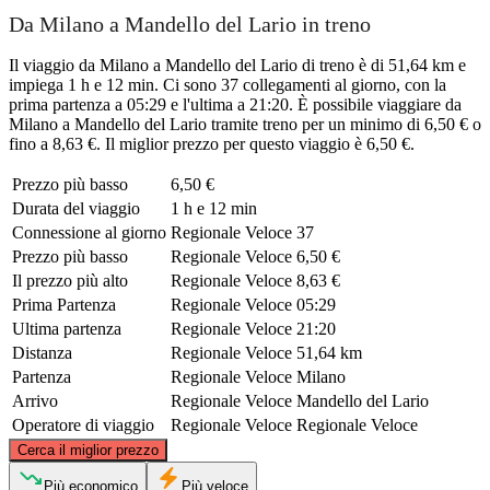
Da Milano a Mandello del Lario in treno
Il viaggio da Milano a Mandello del Lario di treno è di 51,64 km e
impiega 1 h e 12 min. Ci sono 37 collegamenti al giorno, con la
prima partenza a 05:29 e l'ultima a 21:20. È possibile viaggiare da
Milano a Mandello del Lario tramite treno per un minimo di 6,50 € o
fino a 8,63 €. Il miglior prezzo per questo viaggio è 6,50 €.
Prezzo più basso
6,50 €
Durata del viaggio
1 h e 12 min
Connessione al giorno
Regionale Veloce
37
Prezzo più basso
Regionale Veloce
6,50 €
Il prezzo più alto
Regionale Veloce
8,63 €
Prima Partenza
Regionale Veloce
05:29
Ultima partenza
Regionale Veloce
21:20
Distanza
Regionale Veloce
51,64 km
Partenza
Regionale Veloce
Milano
Arrivo
Regionale Veloce
Mandello del Lario
Operatore di viaggio
Regionale Veloce
Regionale Veloce
©
CARTO
, ©
OpenStreetMap
contributors
Cerca il miglior prezzo
Mandello del Lario
Più economico
Più veloce