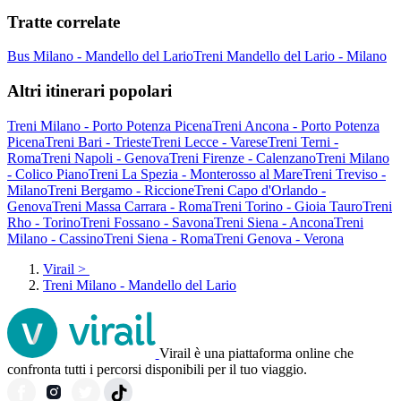
Tratte correlate
Bus Milano - Mandello del Lario
Treni Mandello del Lario - Milano
Altri itinerari popolari
Treni Milano - Porto Potenza Picena
Treni Ancona - Porto Potenza
Picena
Treni Bari - Trieste
Treni Lecce - Varese
Treni Terni -
Roma
Treni Napoli - Genova
Treni Firenze - Calenzano
Treni Milano
- Colico Piano
Treni La Spezia - Monterosso al Mare
Treni Treviso -
Milano
Treni Bergamo - Riccione
Treni Capo d'Orlando -
Genova
Treni Massa Carrara - Roma
Treni Torino - Gioia Tauro
Treni
Rho - Torino
Treni Fossano - Savona
Treni Siena - Ancona
Treni
Milano - Cassino
Treni Siena - Roma
Treni Genova - Verona
Virail
>
Treni Milano - Mandello del Lario
Virail è una piattaforma online che
confronta tutti i percorsi disponibili per il tuo viaggio.