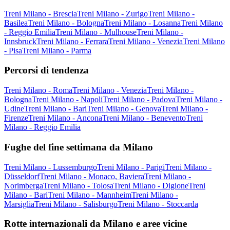
Treni Milano - Brescia
Treni Milano - Zurigo
Treni Milano -
Basilea
Treni Milano - Bologna
Treni Milano - Losanna
Treni Milano
- Reggio Emilia
Treni Milano - Mulhouse
Treni Milano -
Innsbruck
Treni Milano - Ferrara
Treni Milano - Venezia
Treni Milano
- Pisa
Treni Milano - Parma
Percorsi di tendenza
Treni Milano - Roma
Treni Milano - Venezia
Treni Milano -
Bologna
Treni Milano - Napoli
Treni Milano - Padova
Treni Milano -
Udine
Treni Milano - Bari
Treni Milano - Genova
Treni Milano -
Firenze
Treni Milano - Ancona
Treni Milano - Benevento
Treni
Milano - Reggio Emilia
Fughe del fine settimana da Milano
Treni Milano - Lussemburgo
Treni Milano - Parigi
Treni Milano -
Düsseldorf
Treni Milano - Monaco, Baviera
Treni Milano -
Norimberga
Treni Milano - Tolosa
Treni Milano - Digione
Treni
Milano - Bari
Treni Milano - Mannheim
Treni Milano -
Marsiglia
Treni Milano - Salisburgo
Treni Milano - Stoccarda
Rotte internazionali da Milano e aree vicine