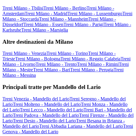
Treni Milano - Tbilisi
Treni Milano - Berlino
Treni Milano -
Amsterdam
Treni Milano - Madrid
Treni Milano - Lussemburgo
Treni
Milano - Stoccarda
Treni Milano - Mannheim
Treni Milano -
Düsseldorf
Treni Milano - Essen
Treni Milano - Parigi
Treni Milano -
Karlsruhe
Treni Milano - Marsiglia
Altre destinazioni da Milano
Treni Milano - Venezia
Treni Milano - Torino
Treni Milano -
Trieste
Treni Milano - Bologna
Treni Milano - Reggio Calabria
Treni
Milano - Livorno
Treni Milano - Trento
Treni Milano - Rimini
Treni
Milano - Mestre
Treni Milano - Bari
Treni Milano - Perugia
Treni
Milano - Messina
Principali tratte per Mandello del Lario
Treni Venezia - Mandello del Lario
Treni Seregno - Mandello del
Lario
Treni Molteno - Mandello del Lario
Treni Monza - Mandello
del Lario
Treni Lecco - Mandello del Lario
Treni Bari - Mandello del
Lario
Treni Padova - Mandello del Lario
Treni Firenze - Mandello del
Lario
Treni Desio - Mandello del Lario
Treni Besana in Brianza -
Mandello del Lario
Treni Abbadia Lariana - Mandello del Lario
Treni
Genova - Mandello del Lario