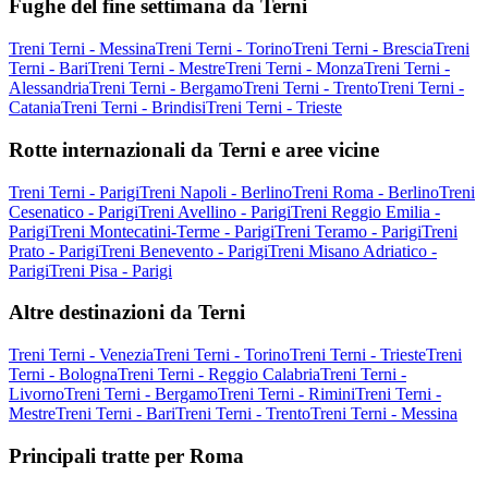
Fughe del fine settimana da Terni
Treni Terni - Messina
Treni Terni - Torino
Treni Terni - Brescia
Treni
Terni - Bari
Treni Terni - Mestre
Treni Terni - Monza
Treni Terni -
Alessandria
Treni Terni - Bergamo
Treni Terni - Trento
Treni Terni -
Catania
Treni Terni - Brindisi
Treni Terni - Trieste
Rotte internazionali da Terni e aree vicine
Treni Terni - Parigi
Treni Napoli - Berlino
Treni Roma - Berlino
Treni
Cesenatico - Parigi
Treni Avellino - Parigi
Treni Reggio Emilia -
Parigi
Treni Montecatini-Terme - Parigi
Treni Teramo - Parigi
Treni
Prato - Parigi
Treni Benevento - Parigi
Treni Misano Adriatico -
Parigi
Treni Pisa - Parigi
Altre destinazioni da Terni
Treni Terni - Venezia
Treni Terni - Torino
Treni Terni - Trieste
Treni
Terni - Bologna
Treni Terni - Reggio Calabria
Treni Terni -
Livorno
Treni Terni - Bergamo
Treni Terni - Rimini
Treni Terni -
Mestre
Treni Terni - Bari
Treni Terni - Trento
Treni Terni - Messina
Principali tratte per Roma