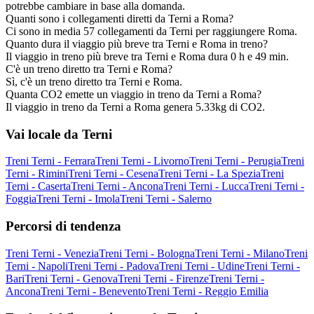
potrebbe cambiare in base alla domanda.
Quanti sono i collegamenti diretti da Terni a Roma?
Ci sono in media 57 collegamenti da Terni per raggiungere Roma.
Quanto dura il viaggio più breve tra Terni e Roma in treno?
Il viaggio in treno più breve tra Terni e Roma dura 0 h e 49 min.
C'è un treno diretto tra Terni e Roma?
Sì, c'è un treno diretto tra Terni e Roma.
Quanta CO2 emette un viaggio in treno da Terni a Roma?
Il viaggio in treno da Terni a Roma genera 5.33kg di CO2.
Vai locale da Terni
Treni Terni - Ferrara
Treni Terni - Livorno
Treni Terni - Perugia
Treni
Terni - Rimini
Treni Terni - Cesena
Treni Terni - La Spezia
Treni
Terni - Caserta
Treni Terni - Ancona
Treni Terni - Lucca
Treni Terni -
Foggia
Treni Terni - Imola
Treni Terni - Salerno
Percorsi di tendenza
Treni Terni - Venezia
Treni Terni - Bologna
Treni Terni - Milano
Treni
Terni - Napoli
Treni Terni - Padova
Treni Terni - Udine
Treni Terni -
Bari
Treni Terni - Genova
Treni Terni - Firenze
Treni Terni -
Ancona
Treni Terni - Benevento
Treni Terni - Reggio Emilia