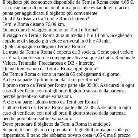
Il biglietto più economico disponibile da Terni a Roma costa 4,65 €.
Ti consigliamo di prenotare il prima possibile evitando gli orari di
punta per aggiudicarti il biglietto più conveniente.
Qual è la distanza tra Terni e Roma in treno?
Terni e Roma distano 76,09 km.
Quanto dura il viaggio in treno tra Terni e Roma?
Il viaggio da Terni a Roma dura in media 1 h e 14 min. Scegliendo
l'opzione di viaggio più veloce arriverai in 0 h e 49 min.
Quali compagnie collegano Terni a Roma?
La tratta da Terni a Roma è coperta da 3 società. Come puoi vedere
su Virail, queste sono le compagnie attive su questa tratta: Regionale
Veloce, Trenitalia, Frecciarossa e DB - Intercity.
Quanti treni vanno da Terni a Roma ogni giorno?
Da Terni a Roma ci sono in media 65 collegamenti al giorno.
A che ora parte il primo treno da Terni per Roma?
Il primo treno da Terni per Roma parte alle 05:30. Assicurati in ogni
caso di verificare con noi gli orari il giorno stesso della partenza
perché potrebbero subire variazioni.
A che ora parte l'ultimo treno da Terni per Roma?
L'ultimo treno da Terni a Roma parte alle 22:38. Assicurati in ogni
caso di verificare con noi gli orari il giorno stesso della partenza
perché potrebbero subire variazioni.
Devo prenotare il biglietto da Terni a Roma in anticipo?
Se puoi, ti consigliamo di prenotare i biglietti il prima possibile per
risparmiare. Il treno che abbiamo trovato costa 4,65 € ma il prezzo