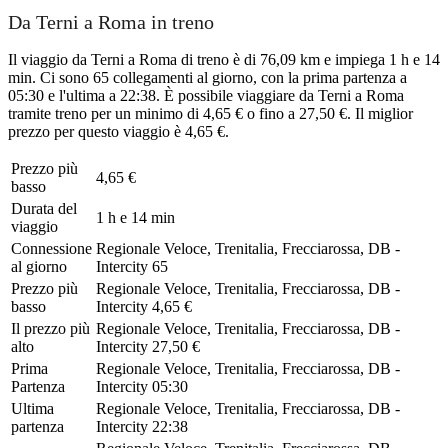
Da Terni a Roma in treno
Il viaggio da Terni a Roma di treno è di 76,09 km e impiega 1 h e 14
min. Ci sono 65 collegamenti al giorno, con la prima partenza a
05:30 e l'ultima a 22:38. È possibile viaggiare da Terni a Roma
tramite treno per un minimo di 4,65 € o fino a 27,50 €. Il miglior
prezzo per questo viaggio è 4,65 €.
Prezzo più
4,65 €
basso
Durata del
1 h e 14 min
viaggio
Connessione
Regionale Veloce, Trenitalia, Frecciarossa, DB -
al giorno
Intercity
65
Prezzo più
Regionale Veloce, Trenitalia, Frecciarossa, DB -
basso
Intercity
4,65 €
Il prezzo più
Regionale Veloce, Trenitalia, Frecciarossa, DB -
alto
Intercity
27,50 €
Prima
Regionale Veloce, Trenitalia, Frecciarossa, DB -
Partenza
Intercity
05:30
Ultima
Regionale Veloce, Trenitalia, Frecciarossa, DB -
partenza
Intercity
22:38