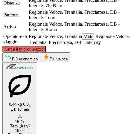
Regionale Veloce, Trenitalia, Frecciarossa, DB -
Distanza
Intercity
76,09 km
Regionale Veloce, Trenitalia, Frecciarossa, DB -
Partenza
Intercity
Terni
Regionale Veloce, Trenitalia, Frecciarossa, DB -
Arrivo
Intercity
Roma
Operatore di
Regionale Veloce, Trenitalia
Regionale Veloce,
Vedi
viaggio
Trenitalia, Frecciarossa, DB - Intercity
©
CARTO
, ©
OpenStreetMap
contributors
Cerca il miglior prezzo
Terni
Più economico
Più veloce
0.44 kg CO
2
1 h 18 min
Rome
16:47
Terni (Italy)
18:05