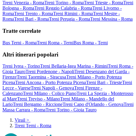
Treni Venezia - Roma
Treni Torino - Roma
Treni Trieste - Roma
Treni
Bologna - Roma
Treni Reggio Calabria - Roma
Treni Livorno -
Roma
Treni Trento - Roma
Treni Rimini - Roma
Treni Mestre -
Roma
Treni Bari - Roma
Treni Perugia - Roma
Treni Messina - Roma
Tratte correlate
Bus Terni - Roma
Treni Roma - Terni
Bus Roma - Terni
Altri itinerari popolari
Treni Ivrea - Torino
Treni Bellaria-Igea Marina - Rimini
Treni Roma -
Gioia Tauro
Treni Pordenone - Napoli
Treni Desenzano del Garda -
Firenze
Treni Taormina - Siracusa
Treni Milano - Porto Potenza
Picena
Treni Ancona - Porto Potenza Picena
Treni Bari - Trieste
Treni
Lecce - Varese
Treni Napoli - Genova
Treni Firenze -
Calenzano
Treni Milano - Colico Piano
Treni La Spezia - Monterosso
al Mare
Treni Treviso - Milano
Treni Milano - Mandello del
Lario
Treni Bergamo - Riccione
Treni Capo d'Orlando - Genova
Treni
Massa Carrara - Roma
Treni Torino - Gioia Tauro
Virail
>
Treni Terni - Roma