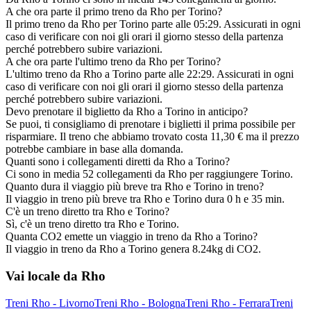
A che ora parte il primo treno da Rho per Torino?
Il primo treno da Rho per Torino parte alle 05:29. Assicurati in ogni
caso di verificare con noi gli orari il giorno stesso della partenza
perché potrebbero subire variazioni.
A che ora parte l'ultimo treno da Rho per Torino?
L'ultimo treno da Rho a Torino parte alle 22:29. Assicurati in ogni
caso di verificare con noi gli orari il giorno stesso della partenza
perché potrebbero subire variazioni.
Devo prenotare il biglietto da Rho a Torino in anticipo?
Se puoi, ti consigliamo di prenotare i biglietti il prima possibile per
risparmiare. Il treno che abbiamo trovato costa 11,30 € ma il prezzo
potrebbe cambiare in base alla domanda.
Quanti sono i collegamenti diretti da Rho a Torino?
Ci sono in media 52 collegamenti da Rho per raggiungere Torino.
Quanto dura il viaggio più breve tra Rho e Torino in treno?
Il viaggio in treno più breve tra Rho e Torino dura 0 h e 35 min.
C'è un treno diretto tra Rho e Torino?
Sì, c'è un treno diretto tra Rho e Torino.
Quanta CO2 emette un viaggio in treno da Rho a Torino?
Il viaggio in treno da Rho a Torino genera 8.24kg di CO2.
Vai locale da Rho
Treni Rho - Livorno
Treni Rho - Bologna
Treni Rho - Ferrara
Treni