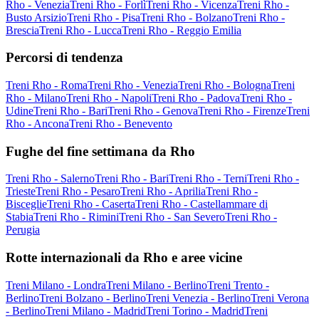
Rho - Venezia
Treni Rho - Forlì
Treni Rho - Vicenza
Treni Rho -
Busto Arsizio
Treni Rho - Pisa
Treni Rho - Bolzano
Treni Rho -
Brescia
Treni Rho - Lucca
Treni Rho - Reggio Emilia
Percorsi di tendenza
Treni Rho - Roma
Treni Rho - Venezia
Treni Rho - Bologna
Treni
Rho - Milano
Treni Rho - Napoli
Treni Rho - Padova
Treni Rho -
Udine
Treni Rho - Bari
Treni Rho - Genova
Treni Rho - Firenze
Treni
Rho - Ancona
Treni Rho - Benevento
Fughe del fine settimana da Rho
Treni Rho - Salerno
Treni Rho - Bari
Treni Rho - Terni
Treni Rho -
Trieste
Treni Rho - Pesaro
Treni Rho - Aprilia
Treni Rho -
Bisceglie
Treni Rho - Caserta
Treni Rho - Castellammare di
Stabia
Treni Rho - Rimini
Treni Rho - San Severo
Treni Rho -
Perugia
Rotte internazionali da Rho e aree vicine
Treni Milano - Londra
Treni Milano - Berlino
Treni Trento -
Berlino
Treni Bolzano - Berlino
Treni Venezia - Berlino
Treni Verona
- Berlino
Treni Milano - Madrid
Treni Torino - Madrid
Treni