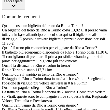
Facci sapere!
Domande frequenti
Quanto costa un biglietto del treno da Rho a Torino?
Un biglietto del treno da Rho a Torino costa 13,82 €. Il prezzo varia
tuttavia in base all'anticipo con cui si acquista il biglietto e all'orario
di viaggio. È possibile trovare biglietti a prezzi d'occasione per soli
11,30 €.
Qual è il treno più economico per viaggiare da Rho a Torino?
Il biglietto più economico disponibile da Rho a Torino costa 11,30 €.
Ti consigliamo di prenotare il prima possibile evitando gli orari di
punta per aggiudicarti il biglietto più conveniente.
Qual è la distanza tra Rho e Torino in treno?
Rho e Torino distano 117,71 km.
Quanto dura il viaggio in treno tra Rho e Torino?
Il viaggio da Rho a Torino dura in media 1 h e 40 min. Scegliendo
l'opzione di viaggio più veloce arriverai in 0 h e 35 min.
Quali compagnie collegano Rho a Torino?
La tratta da Rho a Torino è coperta da 2 società. Come puoi vedere
su Virail, queste sono le compagnie attive su questa tratta: Regionale
Veloce, Trenitalia e Frecciarossa.
Quanti treni vanno da Rho a Torino ogni giorno?
Da Rho a Torino ci sono in media 143 collegamenti al giorno.