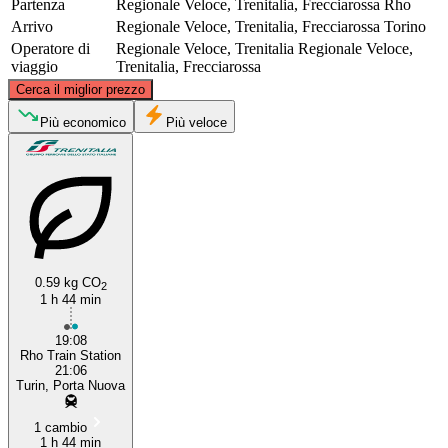
Partenza
Regionale Veloce, Trenitalia, Frecciarossa
Rho
Arrivo
Regionale Veloce, Trenitalia, Frecciarossa
Torino
Operatore di
Regionale Veloce, Trenitalia
Regionale Veloce,
viaggio
Trenitalia, Frecciarossa
©
CARTO
, ©
OpenStreetMap
contributors
Cerca il miglior prezzo
Più economico
Più veloce
Rho
0.59 kg CO
2
Turin
1 h 44 min
19:08
Rho Train Station
21:06
Turin, Porta Nuova
1 cambio
1 h 44 min