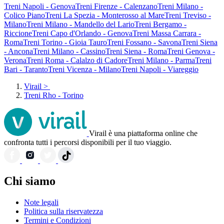
Treni Napoli - Genova
Treni Firenze - Calenzano
Treni Milano -
Colico Piano
Treni La Spezia - Monterosso al Mare
Treni Treviso -
Milano
Treni Milano - Mandello del Lario
Treni Bergamo -
Riccione
Treni Capo d'Orlando - Genova
Treni Massa Carrara -
Roma
Treni Torino - Gioia Tauro
Treni Fossano - Savona
Treni Siena
- Ancona
Treni Milano - Cassino
Treni Siena - Roma
Treni Genova -
Verona
Treni Roma - Calalzo di Cadore
Treni Milano - Parma
Treni
Bari - Taranto
Treni Vicenza - Milano
Treni Napoli - Viareggio
Virail
>
Treni Rho - Torino
Virail è una piattaforma online che
confronta tutti i percorsi disponibili per il tuo viaggio.
Chi siamo
Note legali
Politica sulla riservatezza
Termini e Condizioni