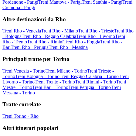
Pordenone - Parigi
Treni Mantova - Parigi
Treni Santhià - Parigi
Treni
Cremona - Parigi
Altre destinazioni da Rho
Treni Rho - Venezia
Treni Rho - Milano
Treni Rho - Trieste
Treni Rho
- Bologna
Treni Rho - Reggio Calabria
Treni Rho - Livorno
Treni
Rho - Trento
Treni Rho - Rimini
Treni Rho - Foggia
Treni Rho -
Bari
Treni Rho - Perugia
Treni Rho - Messina
Principali tratte per Torino
Treni Venezia - Torino
Treni Milano - Torino
Treni Trieste -
Torino
Treni Bologna - Torino
Treni Reggio Calabria - Torino
Treni
Livorno - Torino
Treni Trento - Torino
Treni Rimini - Torino
Treni
Mestre - Torino
Treni Bari - Torino
Treni Perugia - Torino
Treni
Messina - Torino
Tratte correlate
Treni Torino - Rho
Altri itinerari popolari