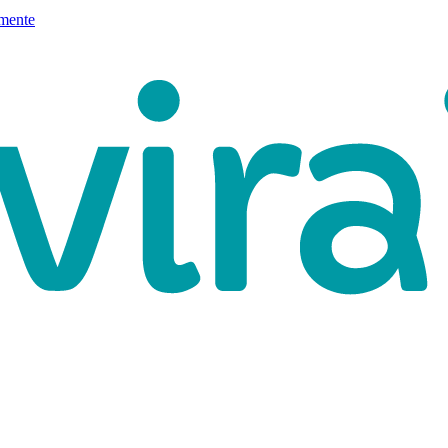
mente