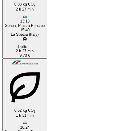
0.83 kg CO
2
2 h 27 min
13:13
Genoa, Piazza Principe
15:40
La Spezia (Italy)
diretto
2 h 27 min
9,70 €
0.52 kg CO
2
1 h 31 min
16:24