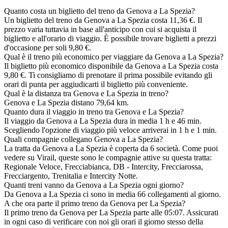
Quanto costa un biglietto del treno da Genova a La Spezia?
Un biglietto del treno da Genova a La Spezia costa 11,36 €. Il
prezzo varia tuttavia in base all'anticipo con cui si acquista il
biglietto e all'orario di viaggio. È possibile trovare biglietti a prezzi
d'occasione per soli 9,80 €.
Qual è il treno più economico per viaggiare da Genova a La Spezia?
Il biglietto più economico disponibile da Genova a La Spezia costa
9,80 €. Ti consigliamo di prenotare il prima possibile evitando gli
orari di punta per aggiudicarti il biglietto più conveniente.
Qual è la distanza tra Genova e La Spezia in treno?
Genova e La Spezia distano 79,64 km.
Quanto dura il viaggio in treno tra Genova e La Spezia?
Il viaggio da Genova a La Spezia dura in media 1 h e 46 min.
Scegliendo l'opzione di viaggio più veloce arriverai in 1 h e 1 min.
Quali compagnie collegano Genova a La Spezia?
La tratta da Genova a La Spezia è coperta da 6 società. Come puoi
vedere su Virail, queste sono le compagnie attive su questa tratta:
Regionale Veloce, Frecciabianca, DB - Intercity, Frecciarossa,
Frecciargento, Trenitalia e Intercity Notte.
Quanti treni vanno da Genova a La Spezia ogni giorno?
Da Genova a La Spezia ci sono in media 66 collegamenti al giorno.
A che ora parte il primo treno da Genova per La Spezia?
Il primo treno da Genova per La Spezia parte alle 05:07. Assicurati
in ogni caso di verificare con noi gli orari il giorno stesso della