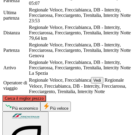
Partenza
05:07
Regionale Veloce, Frecciabianca, DB - Intercity,
Ultima
Frecciarossa, Frecciargento, Trenitalia, Intercity Notte
partenza
23:53
Regionale Veloce, Frecciabianca, DB - Intercity,
Distanza
Frecciarossa, Frecciargento, Trenitalia, Intercity Notte
79,64 km
Regionale Veloce, Frecciabianca, DB - Intercity,
Partenza
Frecciarossa, Frecciargento, Trenitalia, Intercity Notte
Genova
Regionale Veloce, Frecciabianca, DB - Intercity,
Arrivo
Frecciarossa, Frecciargento, Trenitalia, Intercity Notte
La Spezia
Regionale Veloce, Frecciabianca
Regionale
Vedi
Operatore di
Veloce, Frecciabianca, DB - Intercity, Frecciarossa,
viaggio
Frecciargento, Trenitalia, Intercity Notte
©
CARTO
, ©
OpenStreetMap
contributors
Cerca il miglior prezzo
Più economico
Più veloce
Genoa