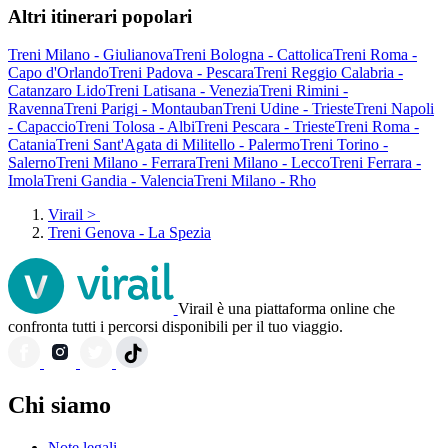
Altri itinerari popolari
Treni Milano - Giulianova
Treni Bologna - Cattolica
Treni Roma -
Capo d'Orlando
Treni Padova - Pescara
Treni Reggio Calabria -
Catanzaro Lido
Treni Latisana - Venezia
Treni Rimini -
Ravenna
Treni Parigi - Montauban
Treni Udine - Trieste
Treni Napoli
- Capaccio
Treni Tolosa - Albi
Treni Pescara - Trieste
Treni Roma -
Catania
Treni Sant'Agata di Militello - Palermo
Treni Torino -
Salerno
Treni Milano - Ferrara
Treni Milano - Lecco
Treni Ferrara -
Imola
Treni Gandia - Valencia
Treni Milano - Rho
Virail
>
Treni Genova - La Spezia
Virail è una piattaforma online che
confronta tutti i percorsi disponibili per il tuo viaggio.
Chi siamo
Note legali