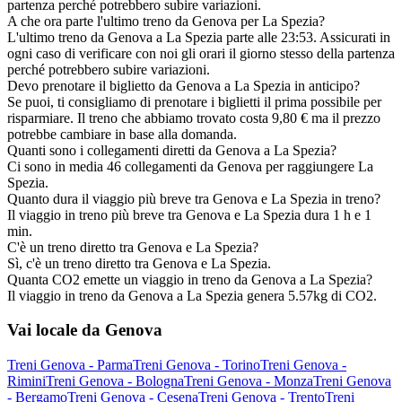
partenza perché potrebbero subire variazioni.
A che ora parte l'ultimo treno da Genova per La Spezia?
L'ultimo treno da Genova a La Spezia parte alle 23:53. Assicurati in
ogni caso di verificare con noi gli orari il giorno stesso della partenza
perché potrebbero subire variazioni.
Devo prenotare il biglietto da Genova a La Spezia in anticipo?
Se puoi, ti consigliamo di prenotare i biglietti il prima possibile per
risparmiare. Il treno che abbiamo trovato costa 9,80 € ma il prezzo
potrebbe cambiare in base alla domanda.
Quanti sono i collegamenti diretti da Genova a La Spezia?
Ci sono in media 46 collegamenti da Genova per raggiungere La
Spezia.
Quanto dura il viaggio più breve tra Genova e La Spezia in treno?
Il viaggio in treno più breve tra Genova e La Spezia dura 1 h e 1
min.
C'è un treno diretto tra Genova e La Spezia?
Sì, c'è un treno diretto tra Genova e La Spezia.
Quanta CO2 emette un viaggio in treno da Genova a La Spezia?
Il viaggio in treno da Genova a La Spezia genera 5.57kg di CO2.
Vai locale da Genova
Treni Genova - Parma
Treni Genova - Torino
Treni Genova -
Rimini
Treni Genova - Bologna
Treni Genova - Monza
Treni Genova
- Bergamo
Treni Genova - Cesena
Treni Genova - Trento
Treni