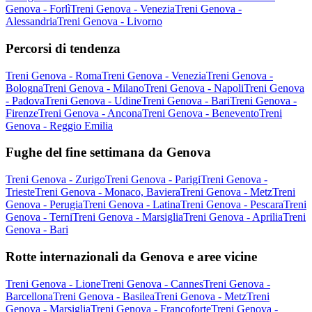
Genova - Forlì
Treni Genova - Venezia
Treni Genova -
Alessandria
Treni Genova - Livorno
Percorsi di tendenza
Treni Genova - Roma
Treni Genova - Venezia
Treni Genova -
Bologna
Treni Genova - Milano
Treni Genova - Napoli
Treni Genova
- Padova
Treni Genova - Udine
Treni Genova - Bari
Treni Genova -
Firenze
Treni Genova - Ancona
Treni Genova - Benevento
Treni
Genova - Reggio Emilia
Fughe del fine settimana da Genova
Treni Genova - Zurigo
Treni Genova - Parigi
Treni Genova -
Trieste
Treni Genova - Monaco, Baviera
Treni Genova - Metz
Treni
Genova - Perugia
Treni Genova - Latina
Treni Genova - Pescara
Treni
Genova - Terni
Treni Genova - Marsiglia
Treni Genova - Aprilia
Treni
Genova - Bari
Rotte internazionali da Genova e aree vicine
Treni Genova - Lione
Treni Genova - Cannes
Treni Genova -
Barcellona
Treni Genova - Basilea
Treni Genova - Metz
Treni
Genova - Marsiglia
Treni Genova - Francoforte
Treni Genova -