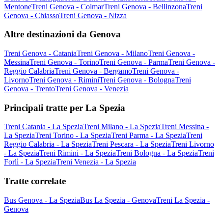
Mentone
Treni Genova - Colmar
Treni Genova - Bellinzona
Treni
Genova - Chiasso
Treni Genova - Nizza
Altre destinazioni da Genova
Treni Genova - Catania
Treni Genova - Milano
Treni Genova -
Messina
Treni Genova - Torino
Treni Genova - Parma
Treni Genova -
Reggio Calabria
Treni Genova - Bergamo
Treni Genova -
Livorno
Treni Genova - Rimini
Treni Genova - Bologna
Treni
Genova - Trento
Treni Genova - Venezia
Principali tratte per La Spezia
Treni Catania - La Spezia
Treni Milano - La Spezia
Treni Messina -
La Spezia
Treni Torino - La Spezia
Treni Parma - La Spezia
Treni
Reggio Calabria - La Spezia
Treni Pescara - La Spezia
Treni Livorno
- La Spezia
Treni Rimini - La Spezia
Treni Bologna - La Spezia
Treni
Forlì - La Spezia
Treni Venezia - La Spezia
Tratte correlate
Bus Genova - La Spezia
Bus La Spezia - Genova
Treni La Spezia -
Genova