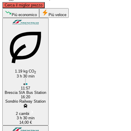
©
CARTO
, ©
OpenStreetMap
contributors
Cerca il miglior prezzo
Sondrio
Più economico
Più veloce
1.19 kg CO
Brescia
2
3 h 30 min
11:57
Brescia SIA Bus Station
16:20
Sondrio Railway Station
2 cambi
3 h 30 min
14,00 €