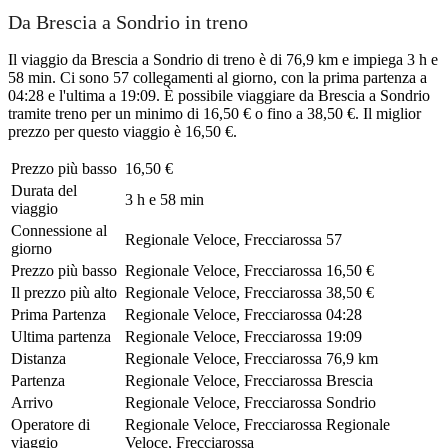
Da Brescia a Sondrio in treno
Il viaggio da Brescia a Sondrio di treno è di 76,9 km e impiega 3 h e
58 min. Ci sono 57 collegamenti al giorno, con la prima partenza a
04:28 e l'ultima a 19:09. È possibile viaggiare da Brescia a Sondrio
tramite treno per un minimo di 16,50 € o fino a 38,50 €. Il miglior
prezzo per questo viaggio è 16,50 €.
Prezzo più basso
16,50 €
Durata del
3 h e 58 min
viaggio
Connessione al
Regionale Veloce, Frecciarossa
57
giorno
Prezzo più basso
Regionale Veloce, Frecciarossa
16,50 €
Il prezzo più alto
Regionale Veloce, Frecciarossa
38,50 €
Prima Partenza
Regionale Veloce, Frecciarossa
04:28
Ultima partenza
Regionale Veloce, Frecciarossa
19:09
Distanza
Regionale Veloce, Frecciarossa
76,9 km
Partenza
Regionale Veloce, Frecciarossa
Brescia
Arrivo
Regionale Veloce, Frecciarossa
Sondrio
Operatore di
Regionale Veloce, Frecciarossa
Regionale
viaggio
Veloce, Frecciarossa