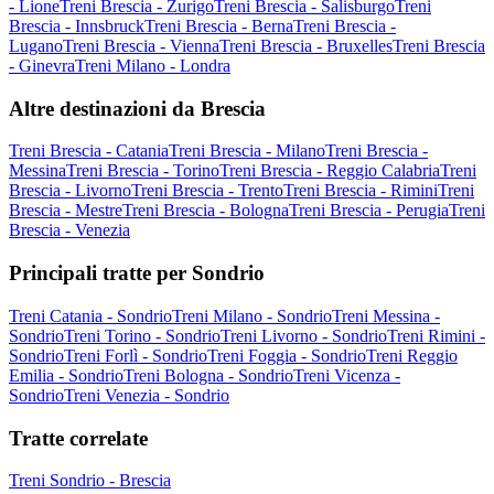
- Lione
Treni Brescia - Zurigo
Treni Brescia - Salisburgo
Treni
Brescia - Innsbruck
Treni Brescia - Berna
Treni Brescia -
Lugano
Treni Brescia - Vienna
Treni Brescia - Bruxelles
Treni Brescia
- Ginevra
Treni Milano - Londra
Altre destinazioni da Brescia
Treni Brescia - Catania
Treni Brescia - Milano
Treni Brescia -
Messina
Treni Brescia - Torino
Treni Brescia - Reggio Calabria
Treni
Brescia - Livorno
Treni Brescia - Trento
Treni Brescia - Rimini
Treni
Brescia - Mestre
Treni Brescia - Bologna
Treni Brescia - Perugia
Treni
Brescia - Venezia
Principali tratte per Sondrio
Treni Catania - Sondrio
Treni Milano - Sondrio
Treni Messina -
Sondrio
Treni Torino - Sondrio
Treni Livorno - Sondrio
Treni Rimini -
Sondrio
Treni Forlì - Sondrio
Treni Foggia - Sondrio
Treni Reggio
Emilia - Sondrio
Treni Bologna - Sondrio
Treni Vicenza -
Sondrio
Treni Venezia - Sondrio
Tratte correlate
Treni Sondrio - Brescia