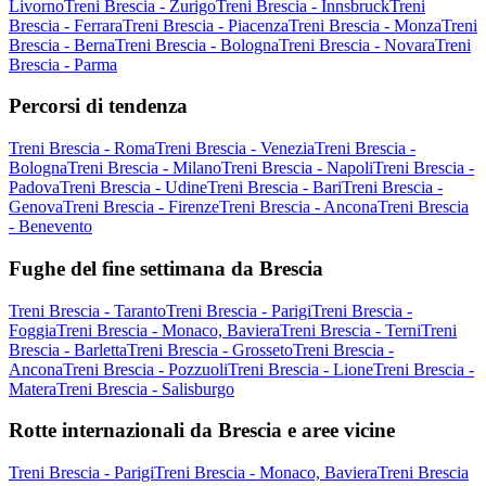
Livorno
Treni Brescia - Zurigo
Treni Brescia - Innsbruck
Treni
Brescia - Ferrara
Treni Brescia - Piacenza
Treni Brescia - Monza
Treni
Brescia - Berna
Treni Brescia - Bologna
Treni Brescia - Novara
Treni
Brescia - Parma
Percorsi di tendenza
Treni Brescia - Roma
Treni Brescia - Venezia
Treni Brescia -
Bologna
Treni Brescia - Milano
Treni Brescia - Napoli
Treni Brescia -
Padova
Treni Brescia - Udine
Treni Brescia - Bari
Treni Brescia -
Genova
Treni Brescia - Firenze
Treni Brescia - Ancona
Treni Brescia
- Benevento
Fughe del fine settimana da Brescia
Treni Brescia - Taranto
Treni Brescia - Parigi
Treni Brescia -
Foggia
Treni Brescia - Monaco, Baviera
Treni Brescia - Terni
Treni
Brescia - Barletta
Treni Brescia - Grosseto
Treni Brescia -
Ancona
Treni Brescia - Pozzuoli
Treni Brescia - Lione
Treni Brescia -
Matera
Treni Brescia - Salisburgo
Rotte internazionali da Brescia e aree vicine
Treni Brescia - Parigi
Treni Brescia - Monaco, Baviera
Treni Brescia