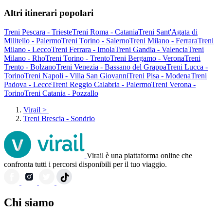
Altri itinerari popolari
Treni Pescara - Trieste
Treni Roma - Catania
Treni Sant'Agata di
Militello - Palermo
Treni Torino - Salerno
Treni Milano - Ferrara
Treni
Milano - Lecco
Treni Ferrara - Imola
Treni Gandia - Valencia
Treni
Milano - Rho
Treni Torino - Trento
Treni Bergamo - Verona
Treni
Trento - Bolzano
Treni Venezia - Bassano del Grappa
Treni Lucca -
Torino
Treni Napoli - Villa San Giovanni
Treni Pisa - Modena
Treni
Padova - Lecce
Treni Reggio Calabria - Palermo
Treni Verona -
Torino
Treni Catania - Pozzallo
Virail
>
Treni Brescia - Sondrio
Virail è una piattaforma online che
confronta tutti i percorsi disponibili per il tuo viaggio.
Chi siamo