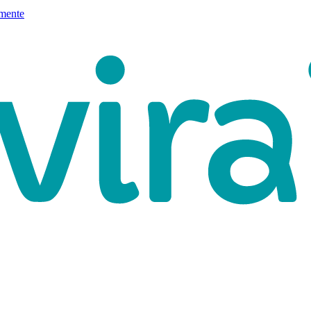
mente