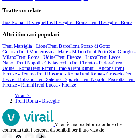
Tratte correlate
Bus Roma - Bisceglie
Bus Bisceglie - Roma
Treni Bisceglie - Roma
Altri itinerari popolari
Treni Marsiglia - Lione
Treni Barcellona Pozzo di Gotto -
Genova
Treni Monterosso al Mare - Milano
Treni Porto San Giorgio -
Milano
Treni Roma - Udine
Treni Firenze - Lucca
Treni Lecce -
Napoli
Treni Napoli - Civitavecchia
Treni Trento - Padova
Treni
Udine - Roma
Treni Rimini - Imola
Treni Rimini - Ancona
Treni
Firenze - Teramo
Treni Rosarno - Roma
Treni Roma - Grosseto
Treni
Lecce - Bolzano
Treni Salerno - Spoleto
Treni Napoli - Pisciotta
Treni
Firenze - Rimini
Treni Lucca - Firenze
Virail
>
Treni Roma - Bisceglie
Virail è una piattaforma online che
confronta tutti i percorsi disponibili per il tuo viaggio.