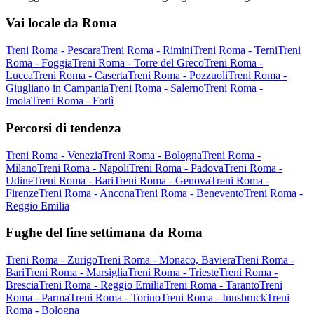
Vai locale da Roma
Treni Roma - Pescara
Treni Roma - Rimini
Treni Roma - Terni
Treni
Roma - Foggia
Treni Roma - Torre del Greco
Treni Roma -
Lucca
Treni Roma - Caserta
Treni Roma - Pozzuoli
Treni Roma -
Giugliano in Campania
Treni Roma - Salerno
Treni Roma -
Imola
Treni Roma - Forlì
Percorsi di tendenza
Treni Roma - Venezia
Treni Roma - Bologna
Treni Roma -
Milano
Treni Roma - Napoli
Treni Roma - Padova
Treni Roma -
Udine
Treni Roma - Bari
Treni Roma - Genova
Treni Roma -
Firenze
Treni Roma - Ancona
Treni Roma - Benevento
Treni Roma -
Reggio Emilia
Fughe del fine settimana da Roma
Treni Roma - Zurigo
Treni Roma - Monaco, Baviera
Treni Roma -
Bari
Treni Roma - Marsiglia
Treni Roma - Trieste
Treni Roma -
Brescia
Treni Roma - Reggio Emilia
Treni Roma - Taranto
Treni
Roma - Parma
Treni Roma - Torino
Treni Roma - Innsbruck
Treni
Roma - Bologna