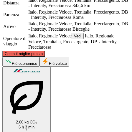
Italo, Regionale Veloce, Trenitalia, Frecciargento, DB
Distanza
- Intercity, Frecciarossa
342,6 km
Italo, Regionale Veloce, Trenitalia, Frecciargento, DB
Partenza
- Intercity, Frecciarossa
Roma
Italo, Regionale Veloce, Trenitalia, Frecciargento, DB
Arrivo
- Intercity, Frecciarossa
Bisceglie
Italo, Regionale Veloce
Italo, Regionale
Vedi
Operatore di
Veloce, Trenitalia, Frecciargento, DB - Intercity,
viaggio
Frecciarossa
©
CARTO
, ©
OpenStreetMap
contributors
Cerca il miglior prezzo
Più economico
Più veloce
Rome
Bisceglie
2.06 kg CO
2
6 h 3 min