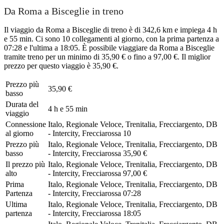
Da Roma a Bisceglie in treno
Il viaggio da Roma a Bisceglie di treno è di 342,6 km e impiega 4 h
e 55 min. Ci sono 10 collegamenti al giorno, con la prima partenza a
07:28 e l'ultima a 18:05. È possibile viaggiare da Roma a Bisceglie
tramite treno per un minimo di 35,90 € o fino a 97,00 €. Il miglior
prezzo per questo viaggio è 35,90 €.
Prezzo più
35,90 €
basso
Durata del
4 h e 55 min
viaggio
Connessione
Italo, Regionale Veloce, Trenitalia, Frecciargento, DB
al giorno
- Intercity, Frecciarossa
10
Prezzo più
Italo, Regionale Veloce, Trenitalia, Frecciargento, DB
basso
- Intercity, Frecciarossa
35,90 €
Il prezzo più
Italo, Regionale Veloce, Trenitalia, Frecciargento, DB
alto
- Intercity, Frecciarossa
97,00 €
Prima
Italo, Regionale Veloce, Trenitalia, Frecciargento, DB
Partenza
- Intercity, Frecciarossa
07:28
Ultima
Italo, Regionale Veloce, Trenitalia, Frecciargento, DB
partenza
- Intercity, Frecciarossa
18:05