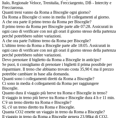
Italo, Regionale Veloce, Trenitalia, Frecciargento, DB - Intercity e
Frecciarossa.
Quanti treni vanno da Roma a Bisceglie ogni giorno?
Da Roma a Bisceglie ci sono in media 10 collegamenti al giorno.
A che ora parte il primo treno da Roma per Bisceglie?
Il primo treno da Roma per Bisceglie parte alle 07:28. Assicurati in
ogni caso di verificare con noi gli orari il giorno stesso della partenza
perché potrebbero subire variazioni.
A che ora parte l'ultimo treno da Roma per Bisceglie?
L'ultimo treno da Roma a Bisceglie parte alle 18:05. Assicurati in
ogni caso di verificare con noi gli orari il giorno stesso della partenza
perché potrebbero subire variazioni.
Devo prenotare il biglietto da Roma a Bisceglie in anticipo?
Se puoi, ti consigliamo di prenotare i biglietti il prima possibile per
risparmiare. Il treno che abbiamo trovato costa 35,90 € ma il prezzo
potrebbe cambiare in base alla domanda.
Quanti sono i collegamenti diretti da Roma a Bisceglie?
Ci sono in media 4 collegamenti da Roma per raggiungere
Bisceglie.
Quanto dura il viaggio più breve tra Roma e Bisceglie in treno?
Il viaggio in treno più breve tra Roma e Bisceglie dura 4 h e 11 min.
C'è un treno diretto tra Roma e Bisceglie?
Sì, c'è un treno diretto tra Roma e Bisceglie.
Quanta CO2 emette un viaggio in treno da Roma a Bisceglie?
Il viaggio in treno da Roma a Bisceglie genera 23.98kg di CO2.