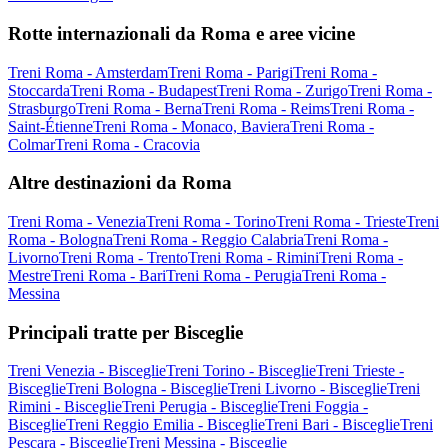
Rotte internazionali da Roma e aree vicine
Treni Roma - Amsterdam
Treni Roma - Parigi
Treni Roma -
Stoccarda
Treni Roma - Budapest
Treni Roma - Zurigo
Treni Roma -
Strasburgo
Treni Roma - Berna
Treni Roma - Reims
Treni Roma -
Saint-Étienne
Treni Roma - Monaco, Baviera
Treni Roma -
Colmar
Treni Roma - Cracovia
Altre destinazioni da Roma
Treni Roma - Venezia
Treni Roma - Torino
Treni Roma - Trieste
Treni
Roma - Bologna
Treni Roma - Reggio Calabria
Treni Roma -
Livorno
Treni Roma - Trento
Treni Roma - Rimini
Treni Roma -
Mestre
Treni Roma - Bari
Treni Roma - Perugia
Treni Roma -
Messina
Principali tratte per Bisceglie
Treni Venezia - Bisceglie
Treni Torino - Bisceglie
Treni Trieste -
Bisceglie
Treni Bologna - Bisceglie
Treni Livorno - Bisceglie
Treni
Rimini - Bisceglie
Treni Perugia - Bisceglie
Treni Foggia -
Bisceglie
Treni Reggio Emilia - Bisceglie
Treni Bari - Bisceglie
Treni
Pescara - Bisceglie
Treni Messina - Bisceglie