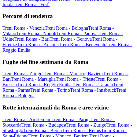
Imola
Treni Roma - Forlì
Percorsi di tendenza
Treni Roma - Venezia
Treni Roma - Bologna
Treni Roma -
Milano
Treni Roma - Napoli
Treni Roma - Padova
Treni Roma -
Udine
Treni Roma - Bari
Treni Roma - Genova
Treni Roma -
Firenze
Treni Roma - Ancona
Treni Roma - Benevento
Treni Roma -
Reggio Emilia
Fughe del fine settimana da Roma
Treni Roma - Zurigo
Treni Roma - Monaco, Baviera
Treni Roma -
Bari
Treni Roma - Marsiglia
Treni Roma - Trieste
Treni Roma -
Brescia
Treni Roma - Reggio Emilia
Treni Roma - Taranto
Treni
Roma - Parma
Treni Roma - Torino
Treni Roma - Innsbruck
Treni
Roma - Bologna
Rotte internazionali da Roma e aree vicine
Treni Roma - Amsterdam
Treni Roma - Parigi
Treni Roma -
Stoccarda
Treni Roma - Budapest
Treni Roma - Zurigo
Treni Roma -
Strasburgo
Treni Roma - Berna
Treni Roma - Reims
Treni Roma -
Saint-Étienne
Treni Roma - Monaco, Baviera
Treni Roma -