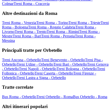
Colmar
Treni Roma - Cracovia
Altre destinazioni da Roma
Treni Roma - Venezia
Treni Roma - Torino
Treni Roma - Trieste
Treni
Roma - Bologna
Treni Roma - Reggio Calabria
Treni Roma -
Livorno
Treni Roma - Trento
Treni Roma - Rimini
Treni Roma -
Mestre
Treni Roma - Bari
Treni Roma - Perugia
Treni Roma -
Messina
Principali tratte per Orbetello
Treni Ancona - Orbetello
Treni Benevento - Orbetello
Treni Pisa -
Orbetello
Treni Udine - Orbetello
Treni Bari - Orbetello
Treni Genova
- Orbetello
Treni Napoli - Orbetello
Treni Bologna - Orbetello
Treni
Follonica - Orbetello
Treni Caserta - Orbetello
Treni Firenze -
Orbetello
Treni Lastra a Signa - Orbetello
Tratte correlate
Bus Roma - Orbetello
Treni Orbetello - Roma
Bus Orbetello - Roma
Altri itinerari popolari