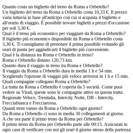
Quanto costa un biglietto del treno da Roma a Orbetello?
Un biglietto del treno da Roma a Orbetello costa 10,33 €. Il prezzo
varia tuttavia in base all'anticipo con cui si acquista il biglietto e
all'orario di viaggio. È possibile trovare biglietti a prezzi d'occasione
per soli 3,30 €.
Qual è il treno più economico per viaggiare da Roma a Orbetello?
Il biglietto più economico disponibile da Roma a Orbetello costa
3,30 €. Ti consigliamo di prenotare il prima possibile evitando gli
orari di punta per aggiudicarti il biglietto più conveniente.
Qual è la distanza tra Roma e Orbetello in treno?
Roma e Orbetello distano 120,73 km.
Quanto dura il viaggio in treno tra Roma e Orbetello?
Il viaggio da Roma a Orbetello dura in media 1 h e 54 min.
Scegliendo l'opzione di viaggio più veloce arriverai in 1 h e 15 min.
Quali compagnie collegano Roma a Orbetello?
La tratta da Roma a Orbetello è coperta da 5 società. Come puoi
vedere su Virail, queste sono le compagnie attive su questa tratta:
Regionale Veloce, Trenitalia, Intercity Notte, DB - Intercity,
Frecciabianca e Frecciarossa.
Quanti treni vanno da Roma a Orbetello ogni giorno?
Da Roma a Orbetello ci sono in media 30 collegamenti al giorno.
A che ora parte il primo treno da Roma per Orbetello?
Il primo treno da Roma per Orbetello parte alle 00:15. Assicurati in
ogni caso di verificare con noi gli orari il giorno stesso della partenza