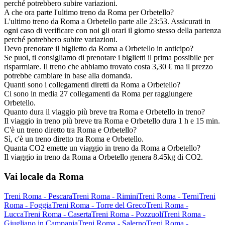
perché potrebbero subire variazioni.
A che ora parte l'ultimo treno da Roma per Orbetello?
L'ultimo treno da Roma a Orbetello parte alle 23:53. Assicurati in
ogni caso di verificare con noi gli orari il giorno stesso della partenza
perché potrebbero subire variazioni.
Devo prenotare il biglietto da Roma a Orbetello in anticipo?
Se puoi, ti consigliamo di prenotare i biglietti il prima possibile per
risparmiare. Il treno che abbiamo trovato costa 3,30 € ma il prezzo
potrebbe cambiare in base alla domanda.
Quanti sono i collegamenti diretti da Roma a Orbetello?
Ci sono in media 27 collegamenti da Roma per raggiungere
Orbetello.
Quanto dura il viaggio più breve tra Roma e Orbetello in treno?
Il viaggio in treno più breve tra Roma e Orbetello dura 1 h e 15 min.
C'è un treno diretto tra Roma e Orbetello?
Sì, c'è un treno diretto tra Roma e Orbetello.
Quanta CO2 emette un viaggio in treno da Roma a Orbetello?
Il viaggio in treno da Roma a Orbetello genera 8.45kg di CO2.
Vai locale da Roma
Treni Roma - Pescara
Treni Roma - Rimini
Treni Roma - Terni
Treni
Roma - Foggia
Treni Roma - Torre del Greco
Treni Roma -
Lucca
Treni Roma - Caserta
Treni Roma - Pozzuoli
Treni Roma -
Giugliano in Campania
Treni Roma - Salerno
Treni Roma -