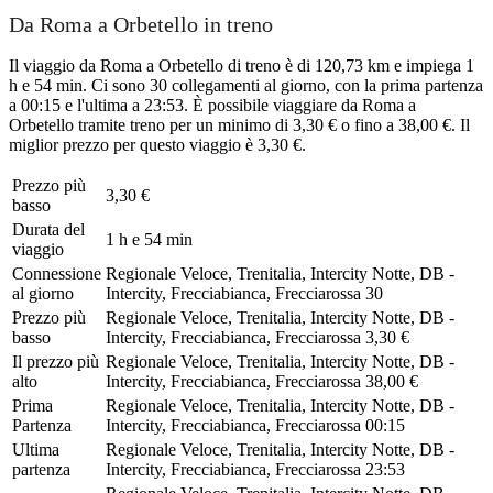
Da Roma a Orbetello in treno
Il viaggio da Roma a Orbetello di treno è di 120,73 km e impiega 1
h e 54 min. Ci sono 30 collegamenti al giorno, con la prima partenza
a 00:15 e l'ultima a 23:53. È possibile viaggiare da Roma a
Orbetello tramite treno per un minimo di 3,30 € o fino a 38,00 €. Il
miglior prezzo per questo viaggio è 3,30 €.
Prezzo più
3,30 €
basso
Durata del
1 h e 54 min
viaggio
Connessione
Regionale Veloce, Trenitalia, Intercity Notte, DB -
al giorno
Intercity, Frecciabianca, Frecciarossa
30
Prezzo più
Regionale Veloce, Trenitalia, Intercity Notte, DB -
basso
Intercity, Frecciabianca, Frecciarossa
3,30 €
Il prezzo più
Regionale Veloce, Trenitalia, Intercity Notte, DB -
alto
Intercity, Frecciabianca, Frecciarossa
38,00 €
Prima
Regionale Veloce, Trenitalia, Intercity Notte, DB -
Partenza
Intercity, Frecciabianca, Frecciarossa
00:15
Ultima
Regionale Veloce, Trenitalia, Intercity Notte, DB -
partenza
Intercity, Frecciabianca, Frecciarossa
23:53