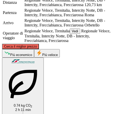
Regionale Veloce, Trenitalia, Intercity Notte, DB -
Distanza
Intercity, Frecciabianca, Frecciarossa
120,73 km
Regionale Veloce, Trenitalia, Intercity Notte, DB -
Partenza
Intercity, Frecciabianca, Frecciarossa
Roma
Regionale Veloce, Trenitalia, Intercity Notte, DB -
Arrivo
Intercity, Frecciabianca, Frecciarossa
Orbetello
Regionale Veloce, Trenitalia
Regionale Veloce,
Vedi
Operatore di
Trenitalia, Intercity Notte, DB - Intercity,
viaggio
Frecciabianca, Frecciarossa
©
CARTO
, ©
OpenStreetMap
contributors
Cerca il miglior prezzo
Orbetello
Più economico
Più veloce
Rome
0.74 kg CO
2
2 h 11 min