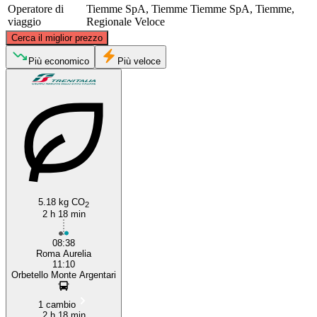
Operatore di
Tiemme SpA, Tiemme
Tiemme SpA, Tiemme,
viaggio
Regionale Veloce
©
CARTO
, ©
OpenStreetMap
contributors
Cerca il miglior prezzo
Orbetello
Più economico
Più veloce
Rome
5.18 kg CO
2
2 h 18 min
08:38
Roma Aurelia
11:10
Orbetello Monte Argentari
1 cambio
2 h 18 min