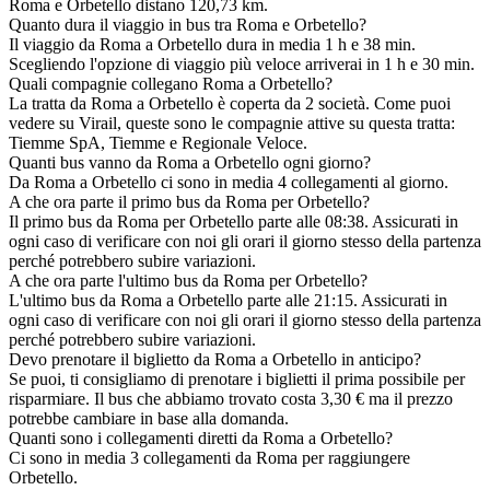
Roma e Orbetello distano 120,73 km.
Quanto dura il viaggio in bus tra Roma e Orbetello?
Il viaggio da Roma a Orbetello dura in media 1 h e 38 min.
Scegliendo l'opzione di viaggio più veloce arriverai in 1 h e 30 min.
Quali compagnie collegano Roma a Orbetello?
La tratta da Roma a Orbetello è coperta da 2 società. Come puoi
vedere su Virail, queste sono le compagnie attive su questa tratta:
Tiemme SpA, Tiemme e Regionale Veloce.
Quanti bus vanno da Roma a Orbetello ogni giorno?
Da Roma a Orbetello ci sono in media 4 collegamenti al giorno.
A che ora parte il primo bus da Roma per Orbetello?
Il primo bus da Roma per Orbetello parte alle 08:38. Assicurati in
ogni caso di verificare con noi gli orari il giorno stesso della partenza
perché potrebbero subire variazioni.
A che ora parte l'ultimo bus da Roma per Orbetello?
L'ultimo bus da Roma a Orbetello parte alle 21:15. Assicurati in
ogni caso di verificare con noi gli orari il giorno stesso della partenza
perché potrebbero subire variazioni.
Devo prenotare il biglietto da Roma a Orbetello in anticipo?
Se puoi, ti consigliamo di prenotare i biglietti il prima possibile per
risparmiare. Il bus che abbiamo trovato costa 3,30 € ma il prezzo
potrebbe cambiare in base alla domanda.
Quanti sono i collegamenti diretti da Roma a Orbetello?
Ci sono in media 3 collegamenti da Roma per raggiungere
Orbetello.