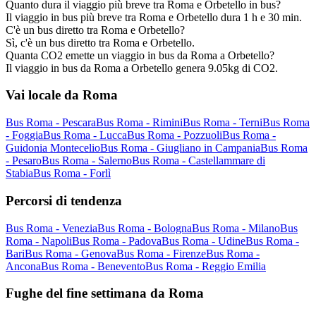
Quanto dura il viaggio più breve tra Roma e Orbetello in bus?
Il viaggio in bus più breve tra Roma e Orbetello dura 1 h e 30 min.
C'è un bus diretto tra Roma e Orbetello?
Sì, c'è un bus diretto tra Roma e Orbetello.
Quanta CO2 emette un viaggio in bus da Roma a Orbetello?
Il viaggio in bus da Roma a Orbetello genera 9.05kg di CO2.
Vai locale da Roma
Bus Roma - Pescara
Bus Roma - Rimini
Bus Roma - Terni
Bus Roma
- Foggia
Bus Roma - Lucca
Bus Roma - Pozzuoli
Bus Roma -
Guidonia Montecelio
Bus Roma - Giugliano in Campania
Bus Roma
- Pesaro
Bus Roma - Salerno
Bus Roma - Castellammare di
Stabia
Bus Roma - Forlì
Percorsi di tendenza
Bus Roma - Venezia
Bus Roma - Bologna
Bus Roma - Milano
Bus
Roma - Napoli
Bus Roma - Padova
Bus Roma - Udine
Bus Roma -
Bari
Bus Roma - Genova
Bus Roma - Firenze
Bus Roma -
Ancona
Bus Roma - Benevento
Bus Roma - Reggio Emilia
Fughe del fine settimana da Roma