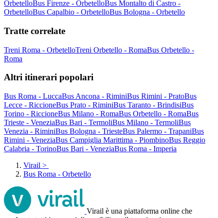
Orbetello
Bus Firenze - Orbetello
Bus Montalto di Castro -
Orbetello
Bus Capalbio - Orbetello
Bus Bologna - Orbetello
Tratte correlate
Treni Roma - Orbetello
Treni Orbetello - Roma
Bus Orbetello -
Roma
Altri itinerari popolari
Bus Roma - Lucca
Bus Ancona - Rimini
Bus Rimini - Prato
Bus
Lecce - Riccione
Bus Prato - Rimini
Bus Taranto - Brindisi
Bus
Torino - Riccione
Bus Milano - Roma
Bus Orbetello - Roma
Bus
Trieste - Venezia
Bus Bari - Termoli
Bus Milano - Termoli
Bus
Venezia - Rimini
Bus Bologna - Trieste
Bus Palermo - Trapani
Bus
Rimini - Venezia
Bus Campiglia Marittima - Piombino
Bus Reggio
Calabria - Torino
Bus Bari - Venezia
Bus Roma - Imperia
Virail
>
Bus Roma - Orbetello
Virail è una piattaforma online che