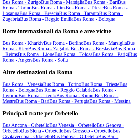
Bus Roma - Zurigo
Bus Roma - Marsiglia
Bus Roma - Bari
Bus
Roma - Torino
Bus Roma - Linz
Bus Roma - Trieste
Bus Roma -
Losanna
Bus Roma - Brescia
Bus Roma - Taranto
Bus Roma -
Zagabria
Bus Roma - Reggio Emilia
Bus Roma - Bologna
Rotte internazionali da Roma e aree vicine
Bus Roma - Kharkiv
Bus Roma - Berlino
Bus Roma - Marsiglia
Bus
Roma - Kiev
Bus Roma - Zagabria
Bus Roma - Breslavia
Bus Roma
- Reims
Bus Roma - Lione
Bus Roma - Tolosa
Bus Roma - Parigi
Bus
Roma - Angers
Bus Roma - Sofia
Altre destinazioni da Roma
Bus Roma - Venezia
Bus Roma - Torino
Bus Roma - Trieste
Bus
Roma - Bologna
Bus Roma - Reggio Calabria
Bus Roma -
Livorno
Bus Roma - Trento
Bus Roma - Rimini
Bus Roma -
Mestre
Bus Roma - Bari
Bus Roma - Perugia
Bus Roma - Messina
Principali tratte per Orbetello
Bus Ancona - Orbetello
Bus Venezia - Orbetello
Bus Genova -
Orbetello
Bus Siena - Orbetello
Bus Grosseto - Orbetello
Bus
Civitavecchia - Orbetello
Bus Padova - Orbetello
Bus Bari -