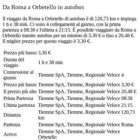
Da Roma a Orbetello in autobus
Il viaggio da Roma a Orbetello di autobus è di 120,73 km e impiega
1 h e 38 min. Ci sono 4 collegamenti al giorno, con la prima
partenza a 08:38 e l'ultima a 21:15. È possibile viaggiare da Roma a
Orbetello tramite autobus per un minimo di 3,30 € o fino a 20,48 €.
Il miglior prezzo per questo viaggio è 3,30 €.
Prezzo più basso
3,30 €
Durata del
1 h e 38 min
viaggio
Connessione al
Tiemme SpA, Tiemme, Regionale Veloce
4
giorno
Prezzo più basso
Tiemme SpA, Tiemme, Regionale Veloce
3,30 €
Il prezzo più alto
Tiemme SpA, Tiemme, Regionale Veloce
20,48 €
Prima Partenza
Tiemme SpA, Tiemme, Regionale Veloce
08:38
Ultima partenza
Tiemme SpA, Tiemme, Regionale Veloce
21:15
Tiemme SpA, Tiemme, Regionale Veloce
120,73
Distanza
km
Partenza
Tiemme SpA, Tiemme, Regionale Veloce
Roma
Tiemme SpA, Tiemme, Regionale Veloce
Arrivo
Orbetello