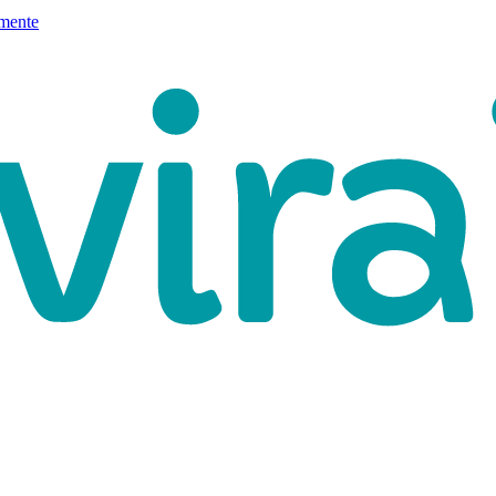
mente