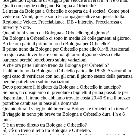
Scegliendo l'opzione di viaggio più veloce arriverai in 4 h e 6 min.
Quali compagnie collegano Bologna a Orbetello?
La tratta da Bologna a Orbetello è coperta da 4 società. Come puoi
vedere su Virail, queste sono le compagnie attive su questa tratta:
Regionale Veloce, Frecciabianca, DB - Intercity, Frecciarossa e
Intercity Notte.
Quanti treni vanno da Bologna a Orbetello ogni giorno?
Da Bologna a Orbetello ci sono in media 29 collegamenti al giorno.
A che ora parte il primo treno da Bologna per Orbetello?
Il primo treno da Bologna per Orbetello parte alle 01:48. Assicurati
in ogni caso di verificare con noi gli orari il giorno stesso della
partenza perché potrebbero subire variazioni.
A che ora parte l'ultimo treno da Bologna per Orbetello?
L'ultimo treno da Bologna a Orbetello parte alle 18:36. Assicurati in
ogni caso di verificare con noi gli orari il giorno stesso della partenza
perché potrebbero subire variazioni.
Devo prenotare il biglietto da Bologna a Orbetello in anticipo?
Se puoi, ti consigliamo di prenotare i biglietti il prima possibile per
risparmiare. Il treno che abbiamo trovato costa 29,40 € ma il prezzo
potrebbe cambiare in base alla domanda.
Quanto dura il viaggio più breve tra Bologna e Orbetello in treno?
Il viaggio in treno più breve tra Bologna e Orbetello dura 4 h e 6
min.
C'è un treno diretto tra Bologna e Orbetello?
Sì, c'è un treno diretto tra Bologna e Orbetello.