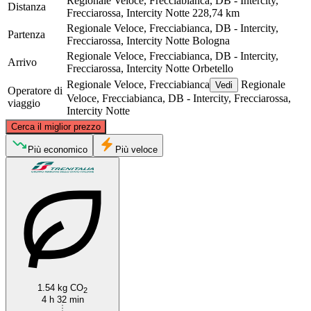
Regionale Veloce, Frecciabianca, DB - Intercity,
Distanza
Frecciarossa, Intercity Notte
228,74 km
Regionale Veloce, Frecciabianca, DB - Intercity,
Partenza
Frecciarossa, Intercity Notte
Bologna
Regionale Veloce, Frecciabianca, DB - Intercity,
Arrivo
Frecciarossa, Intercity Notte
Orbetello
Regionale Veloce, Frecciabianca
Regionale
Vedi
Operatore di
Veloce, Frecciabianca, DB - Intercity, Frecciarossa,
viaggio
Intercity Notte
©
CARTO
, ©
OpenStreetMap
contributors
Cerca il miglior prezzo
Bologna
Più economico
Più veloce
Orbetello
1.54 kg CO
2
4 h 32 min