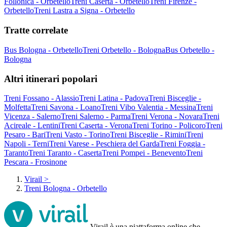
Follonica - Orbetello
Treni Caserta - Orbetello
Treni Firenze -
Orbetello
Treni Lastra a Signa - Orbetello
Tratte correlate
Bus Bologna - Orbetello
Treni Orbetello - Bologna
Bus Orbetello -
Bologna
Altri itinerari popolari
Treni Fossano - Alassio
Treni Latina - Padova
Treni Bisceglie -
Molfetta
Treni Savona - Loano
Treni Vibo Valentia - Messina
Treni
Vicenza - Salerno
Treni Salerno - Parma
Treni Verona - Novara
Treni
Acireale - Lentini
Treni Caserta - Verona
Treni Torino - Policoro
Treni
Pesaro - Bari
Treni Vasto - Torino
Treni Bisceglie - Rimini
Treni
Napoli - Terni
Treni Varese - Peschiera del Garda
Treni Foggia -
Taranto
Treni Taranto - Caserta
Treni Pompei - Benevento
Treni
Pescara - Frosinone
Virail
>
Treni Bologna - Orbetello
Virail è una piattaforma online che