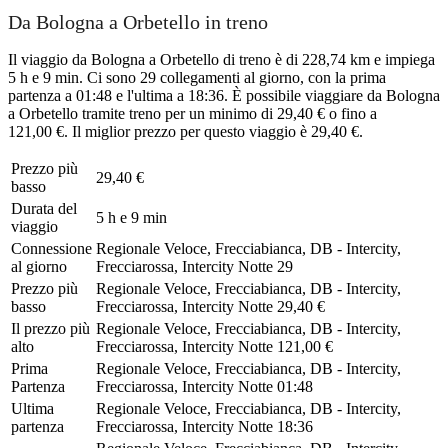
Da Bologna a Orbetello in treno
Il viaggio da Bologna a Orbetello di treno è di 228,74 km e impiega
5 h e 9 min. Ci sono 29 collegamenti al giorno, con la prima
partenza a 01:48 e l'ultima a 18:36. È possibile viaggiare da Bologna
a Orbetello tramite treno per un minimo di 29,40 € o fino a
121,00 €. Il miglior prezzo per questo viaggio è 29,40 €.
Prezzo più
29,40 €
basso
Durata del
5 h e 9 min
viaggio
Connessione
Regionale Veloce, Frecciabianca, DB - Intercity,
al giorno
Frecciarossa, Intercity Notte
29
Prezzo più
Regionale Veloce, Frecciabianca, DB - Intercity,
basso
Frecciarossa, Intercity Notte
29,40 €
Il prezzo più
Regionale Veloce, Frecciabianca, DB - Intercity,
alto
Frecciarossa, Intercity Notte
121,00 €
Prima
Regionale Veloce, Frecciabianca, DB - Intercity,
Partenza
Frecciarossa, Intercity Notte
01:48
Ultima
Regionale Veloce, Frecciabianca, DB - Intercity,
partenza
Frecciarossa, Intercity Notte
18:36