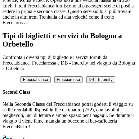
Firenze, Roma e Lecce. Operando a una velocità massima di 200
km/h, i treni Frecciabianca forniscono ai passeggeri scelte di posti a
sedere in prima e seconda classe. Questo servizio lo si può trovare
anche in altri treni Trenitalia ad alta velocità come il treno
Frecciarossa.
Tipi di biglietti e servizi da Bologna a
Orbetello
Confronta i diversi tipi di biglietto e i servizi forniti da
Frecciabianca, Frecciarossa e DB - Intercity nel viaggio da Bologna
a Orbetello.
Frecciabianca
Frecciarossa
DB - Intercity
Second Class
Nella Seconda Classe del Frecciabianca potrai goderti il viaggio su
sedili regolabili disposti in file da quattro (2+2), con tavolini
pieghevoli, luci di lettura e ampio spazio per i bagagli. Se durante il
viaggio ti viene fame, mangia un boccone al bar-caffetteria
FrecciaBistrò!