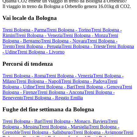
Quanta CO2 emette un viaggio in treno da Bologna a Orbetello?
Il viaggio in treno da Bologna a Orbetello genera 16.01kg di CO2.
Vai locale da Bologna
Treni Bologna - Parma
Treni Bologna - Torino
Treni Bologna -
Rimini
Treni Bologna - Venezia
Treni Bologna - Monza
Treni
Bologna - Bergamo
Treni Bologna - Novara
Treni Bologna -
Trento
Treni Bologna - Perugia
Treni Bologna - Trieste
Treni Bologna
- Udine
Treni Bologna - Livorno
Percorsi di tendenza
Treni Bologna - Roma
Treni Bologna - Venezia
Treni Bologna -
Milano
Treni Bologna - Napoli
Treni Bologna - Padova
Treni
Bologna - Udine
Treni Bologna - Bari
Treni Bologna - Genova
Treni
Bologna - Firenze
Treni Bologna - Ancona
Treni Bologna -
Benevento
Treni Bologna - Reggio Emilia
Fughe del fine settimana da Bologna
Treni Bologna - Bari
Treni Bologna - Monaco, Baviera
Treni
Bologna - Messina
Treni Bologna - Marsiglia
Treni Bologna -
Grenoble
Treni Bologna - Salisburgo
Treni Bologna - Avignone
Treni