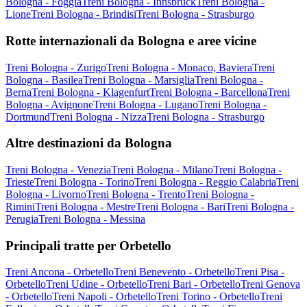
Bologna - Foggia
Treni Bologna - Innsbruck
Treni Bologna -
Lione
Treni Bologna - Brindisi
Treni Bologna - Strasburgo
Rotte internazionali da Bologna e aree vicine
Treni Bologna - Zurigo
Treni Bologna - Monaco, Baviera
Treni
Bologna - Basilea
Treni Bologna - Marsiglia
Treni Bologna -
Berna
Treni Bologna - Klagenfurt
Treni Bologna - Barcellona
Treni
Bologna - Avignone
Treni Bologna - Lugano
Treni Bologna -
Dortmund
Treni Bologna - Nizza
Treni Bologna - Strasburgo
Altre destinazioni da Bologna
Treni Bologna - Venezia
Treni Bologna - Milano
Treni Bologna -
Trieste
Treni Bologna - Torino
Treni Bologna - Reggio Calabria
Treni
Bologna - Livorno
Treni Bologna - Trento
Treni Bologna -
Rimini
Treni Bologna - Mestre
Treni Bologna - Bari
Treni Bologna -
Perugia
Treni Bologna - Messina
Principali tratte per Orbetello
Treni Ancona - Orbetello
Treni Benevento - Orbetello
Treni Pisa -
Orbetello
Treni Udine - Orbetello
Treni Bari - Orbetello
Treni Genova
- Orbetello
Treni Napoli - Orbetello
Treni Torino - Orbetello
Treni