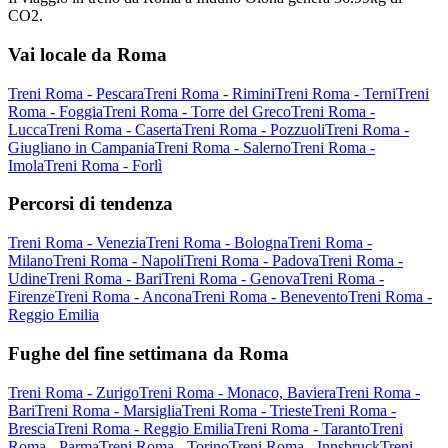
CO2.
Vai locale da Roma
Treni Roma - Pescara
Treni Roma - Rimini
Treni Roma - Terni
Treni
Roma - Foggia
Treni Roma - Torre del Greco
Treni Roma -
Lucca
Treni Roma - Caserta
Treni Roma - Pozzuoli
Treni Roma -
Giugliano in Campania
Treni Roma - Salerno
Treni Roma -
Imola
Treni Roma - Forlì
Percorsi di tendenza
Treni Roma - Venezia
Treni Roma - Bologna
Treni Roma -
Milano
Treni Roma - Napoli
Treni Roma - Padova
Treni Roma -
Udine
Treni Roma - Bari
Treni Roma - Genova
Treni Roma -
Firenze
Treni Roma - Ancona
Treni Roma - Benevento
Treni Roma -
Reggio Emilia
Fughe del fine settimana da Roma
Treni Roma - Zurigo
Treni Roma - Monaco, Baviera
Treni Roma -
Bari
Treni Roma - Marsiglia
Treni Roma - Trieste
Treni Roma -
Brescia
Treni Roma - Reggio Emilia
Treni Roma - Taranto
Treni
Roma - Parma
Treni Roma - Torino
Treni Roma - Innsbruck
Treni