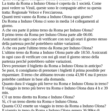
La tratta da Roma a Induno Olona è coperta da 1 società. Come
puoi vedere su Virail, queste sono le compagnie attive su questa
tratta: Regionale Veloce e Frecciarossa.
Quanti treni vanno da Roma a Induno Olona ogni giorno?
Da Roma a Induno Olona ci sono in media 14 collegamenti al
giorno.
A che ora parte il primo treno da Roma per Induno Olona?
Il primo treno da Roma per Induno Olona parte alle 06:00.
Assicurati in ogni caso di verificare con noi gli orari il giorno stesso
della partenza perché potrebbero subire variazioni.
A che ora parte l'ultimo treno da Roma per Induno Olona?
L'ultimo treno da Roma a Induno Olona parte alle 18:50. Assicurati
in ogni caso di verificare con noi gli orari il giorno stesso della
partenza perché potrebbero subire variazioni.
Devo prenotare il biglietto da Roma a Induno Olona in anticipo?
Se puoi, ti consigliamo di prenotare i biglietti il prima possibile per
risparmiare. Il treno che abbiamo trovato costa 43,90 € ma il prezzo
potrebbe cambiare in base alla domanda.
Quanto dura il viaggio più breve tra Roma e Induno Olona in treno?
Il viaggio in treno più breve tra Roma e Induno Olona dura 4 h e 39
min.
C'è un treno diretto tra Roma e Induno Olona?
Sì, c'è un treno diretto tra Roma e Induno Olona.
Quanta CO2 emette un viaggio in treno da Roma a Induno Olona?
Il viaggio in treno da Roma a Induno Olona genera 36.99kg di