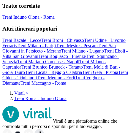
Tratte correlate
Treni Induno Olona - Roma
Altri itinerari popolari
Treni Racale - Lecce
Treni Broni - Chivasso
Treni Udine - Livorno
Ferraris
Treni Milano - Parigi
Treni Mestre - Pescara
Treni San
Giovanni in Persiceto - Merano
Treni Milano - Lugano
Treni Eboli -
Villa San Giovanni
Treni Bogliasco - Firenze
Treni Squinzano -
Venezia
Treni Mariano Comense - Napoli
Treni Milano -
Capranica
Treni Brunico Bruneck - Taranto
Treni Mola di Bari -
Gioia Tauro
Treni Licata - Reggio Calabria
Treni Gela - Pistoia
Treni
Chieti - Trinitapoli
Treni Merano - Forlì
Treni Voghera -
Diamante
Treni Maccagno - Roma
Virail
>
Treni Roma - Induno Olona
Virail è una piattaforma online che
confronta tutti i percorsi disponibili per il tuo viaggio.