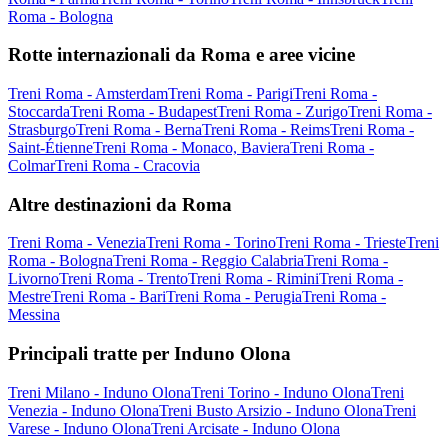
Roma - Bologna
Rotte internazionali da Roma e aree vicine
Treni Roma - Amsterdam
Treni Roma - Parigi
Treni Roma -
Stoccarda
Treni Roma - Budapest
Treni Roma - Zurigo
Treni Roma -
Strasburgo
Treni Roma - Berna
Treni Roma - Reims
Treni Roma -
Saint-Étienne
Treni Roma - Monaco, Baviera
Treni Roma -
Colmar
Treni Roma - Cracovia
Altre destinazioni da Roma
Treni Roma - Venezia
Treni Roma - Torino
Treni Roma - Trieste
Treni
Roma - Bologna
Treni Roma - Reggio Calabria
Treni Roma -
Livorno
Treni Roma - Trento
Treni Roma - Rimini
Treni Roma -
Mestre
Treni Roma - Bari
Treni Roma - Perugia
Treni Roma -
Messina
Principali tratte per Induno Olona
Treni Milano - Induno Olona
Treni Torino - Induno Olona
Treni
Venezia - Induno Olona
Treni Busto Arsizio - Induno Olona
Treni
Varese - Induno Olona
Treni Arcisate - Induno Olona