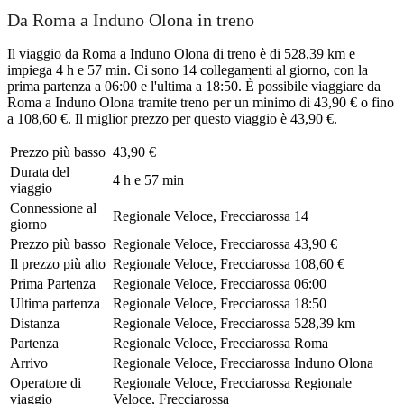
Da Roma a Induno Olona in treno
Il viaggio da Roma a Induno Olona di treno è di 528,39 km e
impiega 4 h e 57 min. Ci sono 14 collegamenti al giorno, con la
prima partenza a 06:00 e l'ultima a 18:50. È possibile viaggiare da
Roma a Induno Olona tramite treno per un minimo di 43,90 € o fino
a 108,60 €. Il miglior prezzo per questo viaggio è 43,90 €.
Prezzo più basso
43,90 €
Durata del
4 h e 57 min
viaggio
Connessione al
Regionale Veloce, Frecciarossa
14
giorno
Prezzo più basso
Regionale Veloce, Frecciarossa
43,90 €
Il prezzo più alto
Regionale Veloce, Frecciarossa
108,60 €
Prima Partenza
Regionale Veloce, Frecciarossa
06:00
Ultima partenza
Regionale Veloce, Frecciarossa
18:50
Distanza
Regionale Veloce, Frecciarossa
528,39 km
Partenza
Regionale Veloce, Frecciarossa
Roma
Arrivo
Regionale Veloce, Frecciarossa
Induno Olona
Operatore di
Regionale Veloce, Frecciarossa
Regionale
viaggio
Veloce, Frecciarossa