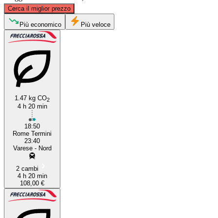
©
CARTO
, ©
OpenStreetMap
contributors
Cerca il miglior prezzo
Induno Olona
Più economico
Più veloce
1.47 kg CO
2
4 h 20 min
Rome
18:50
Rome Termini
23:40
Varese - Nord
2 cambi
4 h 20 min
108,00 €