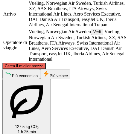
Vueling, Norwegian Air Sweden, Turkish Airlines,
XZ, SAS Braathens, ITA Airways, Swiss
Arrivo
International Air Lines, Aero Services Executive,
DAT Danish Air Transport, easyJet UK, Iberia
Airlines, Air Senegal International
Trapani
Vueling, Norwegian Air Sweden
Vueling,
Vedi
Norwegian Air Sweden, Turkish Airlines, XZ, SAS
Operatore di
Braathens, ITA Airways, Swiss International Air
viaggio
Lines, Aero Services Executive, DAT Danish Air
Transport, easyJet UK, Iberia Airlines, Air Senegal
International
©
CARTO
, ©
OpenStreetMap
contributors
Cerca il miglior prezzo
Più economico
Più veloce
Palermo
Trapani
127.5 kg CO
2
1 h 25 min