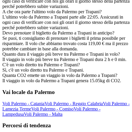
ogni caso di verificare con noi gli orari il giorno stesso della partenza
perché potrebbero subire variazioni.
A che ora parte l'ultimo volo da Palermo per Trapani?
L'ultimo volo da Palermo a Trapani parte alle 22:05. Assicurati in
ogni caso di verificare con noi gli orari il giorno stesso della partenza
perché potrebbero subire variazioni.
Devo prenotare il biglietto da Palermo a Trapani in anticipo?
Se puoi, ti consigliamo di prenotare i biglietti il prima possibile per
risparmiare. Il volo che abbiamo trovato costa 119,00 € ma il prezzo
potrebbe cambiare in base alla domanda.
Quanto dura il viaggio più breve tra Palermo e Trapani in volo?
Il viaggio in volo più breve tra Palermo e Trapani dura 2 h e 0 min.
C'è un volo diretto tra Palermo e Trapani?
Sì, c'è un volo diretto tra Palermo e Trapani.
Quanta CO2 emette un viaggio in volo da Palermo a Trapani?
Il viaggio in volo da Palermo a Trapani genera 15.05kg di CO2.
Vai locale da Palermo
Voli Palermo - Catania
Voli Palermo - Reggio Calabria
Voli Palermo -
Lamezia Terme
Voli Palermo - Comiso
Voli Palermo -
Lampedusa
Voli Palermo - Malta
Percorsi di tendenza