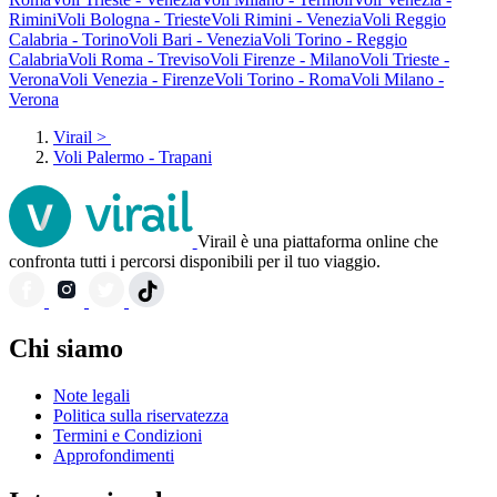
Rimini
Voli Bologna - Trieste
Voli Rimini - Venezia
Voli Reggio
Calabria - Torino
Voli Bari - Venezia
Voli Torino - Reggio
Calabria
Voli Roma - Treviso
Voli Firenze - Milano
Voli Trieste -
Verona
Voli Venezia - Firenze
Voli Torino - Roma
Voli Milano -
Verona
Virail
>
Voli Palermo - Trapani
Virail è una piattaforma online che
confronta tutti i percorsi disponibili per il tuo viaggio.
Chi siamo
Note legali
Politica sulla riservatezza
Termini e Condizioni
Approfondimenti