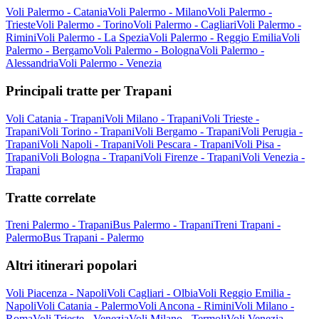
Voli Palermo - Catania
Voli Palermo - Milano
Voli Palermo -
Trieste
Voli Palermo - Torino
Voli Palermo - Cagliari
Voli Palermo -
Rimini
Voli Palermo - La Spezia
Voli Palermo - Reggio Emilia
Voli
Palermo - Bergamo
Voli Palermo - Bologna
Voli Palermo -
Alessandria
Voli Palermo - Venezia
Principali tratte per Trapani
Voli Catania - Trapani
Voli Milano - Trapani
Voli Trieste -
Trapani
Voli Torino - Trapani
Voli Bergamo - Trapani
Voli Perugia -
Trapani
Voli Napoli - Trapani
Voli Pescara - Trapani
Voli Pisa -
Trapani
Voli Bologna - Trapani
Voli Firenze - Trapani
Voli Venezia -
Trapani
Tratte correlate
Treni Palermo - Trapani
Bus Palermo - Trapani
Treni Trapani -
Palermo
Bus Trapani - Palermo
Altri itinerari popolari
Voli Piacenza - Napoli
Voli Cagliari - Olbia
Voli Reggio Emilia -
Napoli
Voli Catania - Palermo
Voli Ancona - Rimini
Voli Milano -
Roma
Voli Trieste - Venezia
Voli Milano - Termoli
Voli Venezia -