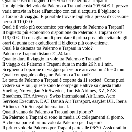
Quanto costa un biglietto del volo da Palermo a Trapani?
Un biglietto del volo da Palermo a Trapani costa 205,64 €. Il prezzo
varia tuttavia in base all'anticipo con cui si acquista il biglietto e
all'orario di viaggio. È possibile trovare biglietti a prezzi d'occasione
per soli 119,00 €.
Qual è il volo più economico per viaggiare da Palermo a Trapani?
Il biglietto più economico disponibile da Palermo a Trapani costa
119,00 €. Ti consigliamo di prenotare il prima possibile evitando gli
orari di punta per aggiudicarti il biglietto più conveniente.
Qual è la distanza tra Palermo e Trapani in volo?
Palermo e Trapani distano 75,24 km.
Quanto dura il viaggio in volo tra Palermo e Trapani?
Il viaggio da Palermo a Trapani dura in media 26 h e 1 min.
Scegliendo l'opzione di viaggio più veloce arriverai in 2 h e 0 min.
Quali compagnie collegano Palermo a Trapani?
La tratta da Palermo a Trapani è coperta da 11 società. Come puoi
vedere su Virail, queste sono le compagnie attive su questa tratta:
Vueling, Norwegian Air Sweden, Turkish Airlines, XZ, SAS
Braathens, ITA Airways, Swiss International Air Lines, Aero
Services Executive, DAT Danish Air Transport, easyJet UK, Iberia
Airlines e Air Senegal International.
Quanti vanno da Palermo a Trapani ogni giorno?
Da Palermo a Trapani ci sono in media 16 collegamenti al giorno.
A che ora parte il primo volo da Palermo per Trapani?
Il primo volo da Palermo per Trapani parte alle 06:30. Assicurati in