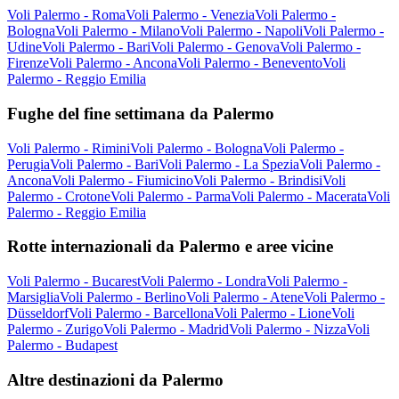
Voli Palermo - Roma
Voli Palermo - Venezia
Voli Palermo -
Bologna
Voli Palermo - Milano
Voli Palermo - Napoli
Voli Palermo -
Udine
Voli Palermo - Bari
Voli Palermo - Genova
Voli Palermo -
Firenze
Voli Palermo - Ancona
Voli Palermo - Benevento
Voli
Palermo - Reggio Emilia
Fughe del fine settimana da Palermo
Voli Palermo - Rimini
Voli Palermo - Bologna
Voli Palermo -
Perugia
Voli Palermo - Bari
Voli Palermo - La Spezia
Voli Palermo -
Ancona
Voli Palermo - Fiumicino
Voli Palermo - Brindisi
Voli
Palermo - Crotone
Voli Palermo - Parma
Voli Palermo - Macerata
Voli
Palermo - Reggio Emilia
Rotte internazionali da Palermo e aree vicine
Voli Palermo - Bucarest
Voli Palermo - Londra
Voli Palermo -
Marsiglia
Voli Palermo - Berlino
Voli Palermo - Atene
Voli Palermo -
Düsseldorf
Voli Palermo - Barcellona
Voli Palermo - Lione
Voli
Palermo - Zurigo
Voli Palermo - Madrid
Voli Palermo - Nizza
Voli
Palermo - Budapest
Altre destinazioni da Palermo