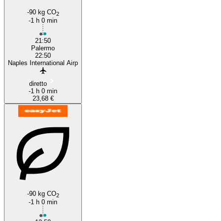
-90 kg CO
2
-1 h 0 min
21:50
Palermo
22:50
Naples International Airp
diretto
-1 h 0 min
23,68 €
-90 kg CO
2
-1 h 0 min