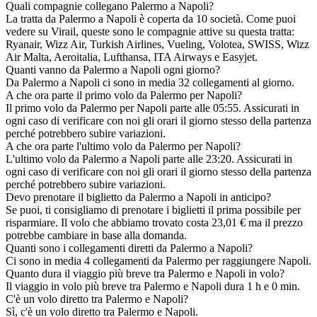
Quali compagnie collegano Palermo a Napoli?
La tratta da Palermo a Napoli è coperta da 10 società. Come puoi
vedere su Virail, queste sono le compagnie attive su questa tratta:
Ryanair, Wizz Air, Turkish Airlines, Vueling, Volotea, SWISS, Wizz
Air Malta, Aeroitalia, Lufthansa, ITA Airways e Easyjet.
Quanti vanno da Palermo a Napoli ogni giorno?
Da Palermo a Napoli ci sono in media 32 collegamenti al giorno.
A che ora parte il primo volo da Palermo per Napoli?
Il primo volo da Palermo per Napoli parte alle 05:55. Assicurati in
ogni caso di verificare con noi gli orari il giorno stesso della partenza
perché potrebbero subire variazioni.
A che ora parte l'ultimo volo da Palermo per Napoli?
L'ultimo volo da Palermo a Napoli parte alle 23:20. Assicurati in
ogni caso di verificare con noi gli orari il giorno stesso della partenza
perché potrebbero subire variazioni.
Devo prenotare il biglietto da Palermo a Napoli in anticipo?
Se puoi, ti consigliamo di prenotare i biglietti il prima possibile per
risparmiare. Il volo che abbiamo trovato costa 23,01 € ma il prezzo
potrebbe cambiare in base alla domanda.
Quanti sono i collegamenti diretti da Palermo a Napoli?
Ci sono in media 4 collegamenti da Palermo per raggiungere Napoli.
Quanto dura il viaggio più breve tra Palermo e Napoli in volo?
Il viaggio in volo più breve tra Palermo e Napoli dura 1 h e 0 min.
C'è un volo diretto tra Palermo e Napoli?
Sì, c'è un volo diretto tra Palermo e Napoli.