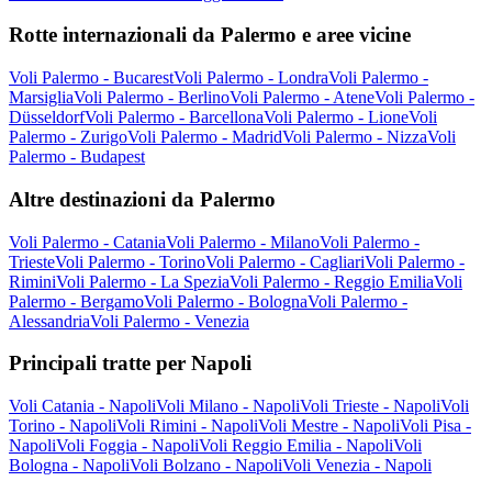
Rotte internazionali da Palermo e aree vicine
Voli Palermo - Bucarest
Voli Palermo - Londra
Voli Palermo -
Marsiglia
Voli Palermo - Berlino
Voli Palermo - Atene
Voli Palermo -
Düsseldorf
Voli Palermo - Barcellona
Voli Palermo - Lione
Voli
Palermo - Zurigo
Voli Palermo - Madrid
Voli Palermo - Nizza
Voli
Palermo - Budapest
Altre destinazioni da Palermo
Voli Palermo - Catania
Voli Palermo - Milano
Voli Palermo -
Trieste
Voli Palermo - Torino
Voli Palermo - Cagliari
Voli Palermo -
Rimini
Voli Palermo - La Spezia
Voli Palermo - Reggio Emilia
Voli
Palermo - Bergamo
Voli Palermo - Bologna
Voli Palermo -
Alessandria
Voli Palermo - Venezia
Principali tratte per Napoli
Voli Catania - Napoli
Voli Milano - Napoli
Voli Trieste - Napoli
Voli
Torino - Napoli
Voli Rimini - Napoli
Voli Mestre - Napoli
Voli Pisa -
Napoli
Voli Foggia - Napoli
Voli Reggio Emilia - Napoli
Voli
Bologna - Napoli
Voli Bolzano - Napoli
Voli Venezia - Napoli