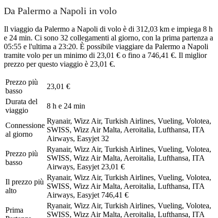
Da Palermo a Napoli in volo
Il viaggio da Palermo a Napoli di volo è di 312,03 km e impiega 8 h
e 24 min. Ci sono 32 collegamenti al giorno, con la prima partenza a
05:55 e l'ultima a 23:20. È possibile viaggiare da Palermo a Napoli
tramite volo per un minimo di 23,01 € o fino a 746,41 €. Il miglior
prezzo per questo viaggio è 23,01 €.
Prezzo più
23,01 €
basso
Durata del
8 h e 24 min
viaggio
Ryanair, Wizz Air, Turkish Airlines, Vueling, Volotea,
Connessione
SWISS, Wizz Air Malta, Aeroitalia, Lufthansa, ITA
al giorno
Airways, Easyjet
32
Ryanair, Wizz Air, Turkish Airlines, Vueling, Volotea,
Prezzo più
SWISS, Wizz Air Malta, Aeroitalia, Lufthansa, ITA
basso
Airways, Easyjet
23,01 €
Ryanair, Wizz Air, Turkish Airlines, Vueling, Volotea,
Il prezzo più
SWISS, Wizz Air Malta, Aeroitalia, Lufthansa, ITA
alto
Airways, Easyjet
746,41 €
Ryanair, Wizz Air, Turkish Airlines, Vueling, Volotea,
Prima
SWISS, Wizz Air Malta, Aeroitalia, Lufthansa, ITA