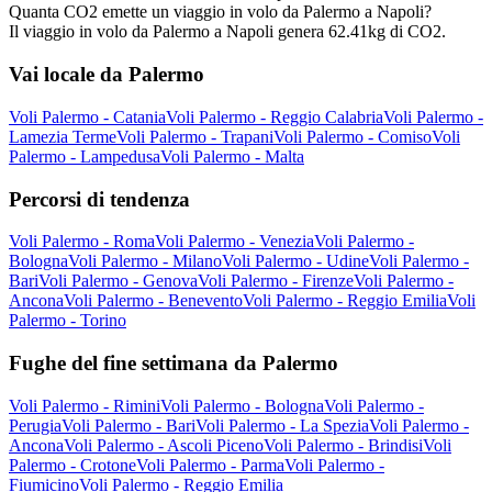
Quanta CO2 emette un viaggio in volo da Palermo a Napoli?
Il viaggio in volo da Palermo a Napoli genera 62.41kg di CO2.
Vai locale da Palermo
Voli Palermo - Catania
Voli Palermo - Reggio Calabria
Voli Palermo -
Lamezia Terme
Voli Palermo - Trapani
Voli Palermo - Comiso
Voli
Palermo - Lampedusa
Voli Palermo - Malta
Percorsi di tendenza
Voli Palermo - Roma
Voli Palermo - Venezia
Voli Palermo -
Bologna
Voli Palermo - Milano
Voli Palermo - Udine
Voli Palermo -
Bari
Voli Palermo - Genova
Voli Palermo - Firenze
Voli Palermo -
Ancona
Voli Palermo - Benevento
Voli Palermo - Reggio Emilia
Voli
Palermo - Torino
Fughe del fine settimana da Palermo
Voli Palermo - Rimini
Voli Palermo - Bologna
Voli Palermo -
Perugia
Voli Palermo - Bari
Voli Palermo - La Spezia
Voli Palermo -
Ancona
Voli Palermo - Ascoli Piceno
Voli Palermo - Brindisi
Voli
Palermo - Crotone
Voli Palermo - Parma
Voli Palermo -
Fiumicino
Voli Palermo - Reggio Emilia