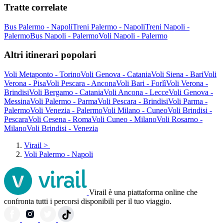
Tratte correlate
Bus Palermo - Napoli
Treni Palermo - Napoli
Treni Napoli -
Palermo
Bus Napoli - Palermo
Voli Napoli - Palermo
Altri itinerari popolari
Voli Metaponto - Torino
Voli Genova - Catania
Voli Siena - Bari
Voli
Verona - Pisa
Voli Pescara - Ancona
Voli Bari - Forlì
Voli Verona -
Brindisi
Voli Bergamo - Catania
Voli Ancona - Lecce
Voli Genova -
Messina
Voli Palermo - Parma
Voli Pescara - Brindisi
Voli Parma -
Palermo
Voli Venezia - Palermo
Voli Milano - Cuneo
Voli Brindisi -
Pescara
Voli Cesena - Roma
Voli Cuneo - Milano
Voli Rosarno -
Milano
Voli Brindisi - Venezia
Virail
>
Voli Palermo - Napoli
Virail è una piattaforma online che
confronta tutti i percorsi disponibili per il tuo viaggio.