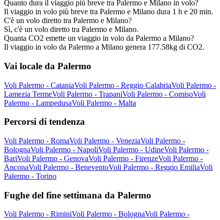
Quanto dura il viaggio più breve tra Palermo e Milano in volo?
Il viaggio in volo più breve tra Palermo e Milano dura 1 h e 20 min.
C'è un volo diretto tra Palermo e Milano?
Sì, c'è un volo diretto tra Palermo e Milano.
Quanta CO2 emette un viaggio in volo da Palermo a Milano?
Il viaggio in volo da Palermo a Milano genera 177.58kg di CO2.
Vai locale da Palermo
Voli Palermo - Catania
Voli Palermo - Reggio Calabria
Voli Palermo -
Lamezia Terme
Voli Palermo - Trapani
Voli Palermo - Comiso
Voli
Palermo - Lampedusa
Voli Palermo - Malta
Percorsi di tendenza
Voli Palermo - Roma
Voli Palermo - Venezia
Voli Palermo -
Bologna
Voli Palermo - Napoli
Voli Palermo - Udine
Voli Palermo -
Bari
Voli Palermo - Genova
Voli Palermo - Firenze
Voli Palermo -
Ancona
Voli Palermo - Benevento
Voli Palermo - Reggio Emilia
Voli
Palermo - Torino
Fughe del fine settimana da Palermo
Voli Palermo - Rimini
Voli Palermo - Bologna
Voli Palermo -