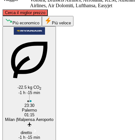
Airlines, Air Dolomiti, Lufthansa, Easyjet
©
CARTO
, ©
OpenStreetMap
contributors
Cerca il miglior prezzo
Milan
Più economico
Più veloce
Palermo
-22.5 kg CO
2
-1 h -15 min
23:30
Palermo
01:15
Milan (Malpensa Aeroporto
diretto
-1 h -15 min