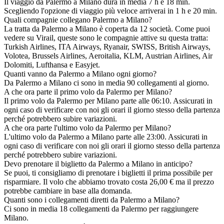
Il viaggio da Palermo a Milano dura in media 7 h e 18 min.
Scegliendo l'opzione di viaggio più veloce arriverai in 1 h e 20 min.
Quali compagnie collegano Palermo a Milano?
La tratta da Palermo a Milano è coperta da 12 società. Come puoi
vedere su Virail, queste sono le compagnie attive su questa tratta:
Turkish Airlines, ITA Airways, Ryanair, SWISS, British Airways,
Volotea, Brussels Airlines, Aeroitalia, KLM, Austrian Airlines, Air
Dolomiti, Lufthansa e Easyjet.
Quanti vanno da Palermo a Milano ogni giorno?
Da Palermo a Milano ci sono in media 90 collegamenti al giorno.
A che ora parte il primo volo da Palermo per Milano?
Il primo volo da Palermo per Milano parte alle 06:10. Assicurati in
ogni caso di verificare con noi gli orari il giorno stesso della partenza
perché potrebbero subire variazioni.
A che ora parte l'ultimo volo da Palermo per Milano?
L'ultimo volo da Palermo a Milano parte alle 23:00. Assicurati in
ogni caso di verificare con noi gli orari il giorno stesso della partenza
perché potrebbero subire variazioni.
Devo prenotare il biglietto da Palermo a Milano in anticipo?
Se puoi, ti consigliamo di prenotare i biglietti il prima possibile per
risparmiare. Il volo che abbiamo trovato costa 26,00 € ma il prezzo
potrebbe cambiare in base alla domanda.
Quanti sono i collegamenti diretti da Palermo a Milano?
Ci sono in media 18 collegamenti da Palermo per raggiungere
Milano.