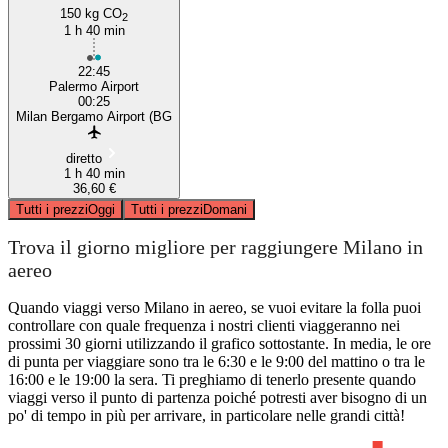
150 kg CO
2
1 h 40 min
22:45
Palermo Airport
00:25
Milan Bergamo Airport (BG
diretto
1 h 40 min
36,60 €
Tutti i prezzi
Oggi
Tutti i prezzi
Domani
Trova il giorno migliore per raggiungere Milano in
aereo
Quando viaggi verso Milano in aereo, se vuoi evitare la folla puoi
controllare con quale frequenza i nostri clienti viaggeranno nei
prossimi 30 giorni utilizzando il grafico sottostante. In media, le ore
di punta per viaggiare sono tra le 6:30 e le 9:00 del mattino o tra le
16:00 e le 19:00 la sera. Ti preghiamo di tenerlo presente quando
viaggi verso il punto di partenza poiché potresti aver bisogno di un
po' di tempo in più per arrivare, in particolare nelle grandi città!