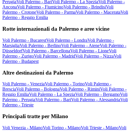
Perugia
Voli Palermo - Bari
Voli Palermo - La Spezia
Voli Palermo -
Ancona
Voli Palermo - Fiumicino
Voli Palermo - Brindisi
Voli
Palermo - Crotone
Voli Palermo - Parma
Voli Palermo - Macerata
Voli
Palermo - Reggio Emilia
Rotte internazionali da Palermo e aree vicine
Voli Palermo - Bucarest
Voli Palermo - Londra
Voli Palermo -
Marsiglia
Voli Palermo - Berlino
Voli Palermo - Atene
Voli Palermo -
Düsseldorf
Voli Palermo - Barcellona
Voli Palermo - Lione
Voli
Palermo - Zurigo
Voli Palermo - Madrid
Voli Palermo - Nizza
Voli
Palermo - Budapest
Altre destinazioni da Palermo
Voli Palermo - Venezia
Voli Palermo - Torino
Voli Palermo -
Brescia
Voli Palermo - Bologna
Voli Palermo - Rimini
Voli Palermo -
Reggio Emilia
Voli Palermo - La Spezia
Voli Palermo - Bergamo
Voli
Palermo - Perugia
Voli Palermo - Bari
Voli Palermo - Alessandria
Voli
Palermo - Trieste
Principali tratte per Milano
Voli Venezia - Milano
Voli Torino - Milano
Voli Trieste - Milano
Voli