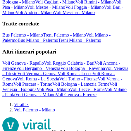
Bologna - Milano
Voli Cagliari - Milano
Voli Rimini - Milano
Voli
Pisa - Milano
Voli Mestre - Milano
Voli Foggia - Milano
Voli Bari -
Milano
Voli Andria - Milano
Voli Messina - Milano
Tratte correlate
Bus Palermo - Milano
Treni Palermo - Milano
Voli Milano -
Palermo
Bus Milano - Palermo
Treni Milano - Palermo
Altri itinerari popolari
Voli Genova - Rapallo
Voli Reggio Calabria - Bari
Voli Ancona -
Firenze
Voli Bergamo - Venezia
Voli Bologna - Ravenna
Voli Venezia
- Trieste
Voli Verona - Genova
Voli Roma - Lecce
Voli Roma -
Genova
Voli Roma - La Spezia
Voli Torino - Firenze
Voli Verona -
Roma
Voli Pescara - Torino
Voli Bologna - Lamezia Terme
Voli
Venezia - Bologna
Voli Pisa - Milano
Voli Lecce - Roma
Voli Milano
- Paola
Voli Genova - Milano
Voli Genova - Firenze
Virail
>
Voli Palermo - Milano