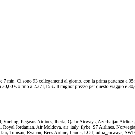
e 7 min. Ci sono 93 collegamenti al giorno, con la prima partenza a 05:0
 30,00 € o fino a 2.371,15 €. Il miglior prezzo per questo viaggio è 30,
, Vueling, Pegasus Airlines, Iberia, Qatar Airways, Azerbaijan Airlines
 Royal Jordanian, Air Moldova, air_italy, flybe, S7 Airlines, Norwegia
, UTair, Tunisair, Ryanair, Bees Airline, Lauda, LOT, adria_airways, SW