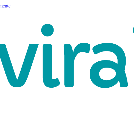
mente