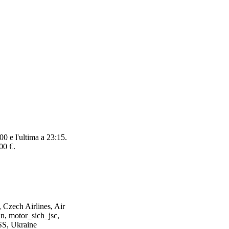
0 e l'ultima a 23:15.
00 €.
, Czech Airlines, Air
n, motor_sich_jsc,
ISS, Ukraine