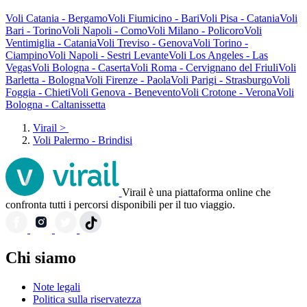
Voli Catania - Bergamo
Voli Fiumicino - Bari
Voli Pisa - Catania
Voli
Bari - Torino
Voli Napoli - Como
Voli Milano - Policoro
Voli
Ventimiglia - Catania
Voli Treviso - Genova
Voli Torino -
Ciampino
Voli Napoli - Sestri Levante
Voli Los Angeles - Las
Vegas
Voli Bologna - Caserta
Voli Roma - Cervignano del Friuli
Voli
Barletta - Bologna
Voli Firenze - Paola
Voli Parigi - Strasburgo
Voli
Foggia - Chieti
Voli Genova - Benevento
Voli Crotone - Verona
Voli
Bologna - Caltanissetta
Virail
>
Voli Palermo - Brindisi
Virail è una piattaforma online che
confronta tutti i percorsi disponibili per il tuo viaggio.
Chi siamo
Note legali
Politica sulla riservatezza