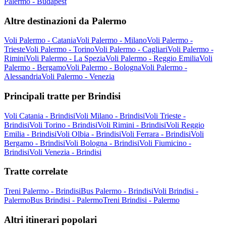
Palermo - Budapest
Altre destinazioni da Palermo
Voli Palermo - Catania
Voli Palermo - Milano
Voli Palermo -
Trieste
Voli Palermo - Torino
Voli Palermo - Cagliari
Voli Palermo -
Rimini
Voli Palermo - La Spezia
Voli Palermo - Reggio Emilia
Voli
Palermo - Bergamo
Voli Palermo - Bologna
Voli Palermo -
Alessandria
Voli Palermo - Venezia
Principali tratte per Brindisi
Voli Catania - Brindisi
Voli Milano - Brindisi
Voli Trieste -
Brindisi
Voli Torino - Brindisi
Voli Rimini - Brindisi
Voli Reggio
Emilia - Brindisi
Voli Olbia - Brindisi
Voli Ferrara - Brindisi
Voli
Bergamo - Brindisi
Voli Bologna - Brindisi
Voli Fiumicino -
Brindisi
Voli Venezia - Brindisi
Tratte correlate
Treni Palermo - Brindisi
Bus Palermo - Brindisi
Voli Brindisi -
Palermo
Bus Brindisi - Palermo
Treni Brindisi - Palermo
Altri itinerari popolari