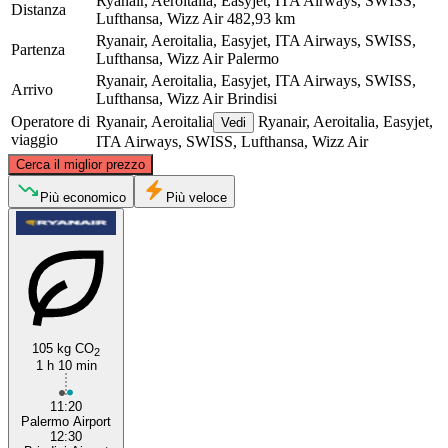
Ryanair, Aeroitalia, Easyjet, ITA Airways, SWISS,
Distanza
Lufthansa, Wizz Air
482,93 km
Ryanair, Aeroitalia, Easyjet, ITA Airways, SWISS,
Partenza
Lufthansa, Wizz Air
Palermo
Ryanair, Aeroitalia, Easyjet, ITA Airways, SWISS,
Arrivo
Lufthansa, Wizz Air
Brindisi
Operatore di
Ryanair, Aeroitalia
Ryanair, Aeroitalia, Easyjet,
Vedi
viaggio
ITA Airways, SWISS, Lufthansa, Wizz Air
©
CARTO
, ©
OpenStreetMap
contributors
Cerca il miglior prezzo
Brindisi
Più economico
Più veloce
105 kg CO
2
1 h 10 min
Palermo
11:20
Palermo Airport
12:30