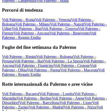
Palermo - Lampedusa
Voli Palermo - Malta
Percorsi di tendenza
Voli Palermo - Roma
Voli Palermo - Venezia
Voli Palermo -
Bologna
Voli Palermo - Milano
Voli Palermo - Napoli
Voli Palermo -
Udine
Voli Palermo - Bari
Voli Palermo - Genova
Voli Palermo -
Firenze
Voli Palermo - Ancona
Voli Palermo - Benevento
Voli
Palermo - Reggio Emilia
Fughe del fine settimana da Palermo
Voli Palermo - Rimini
Voli Palermo - Bologna
Voli Palermo -
Perugia
Voli Palermo - Bari
Voli Palermo - La Spezia
Voli Palermo -
Ancona
Voli Palermo - Fiumicino
Voli Palermo - Crotone
Voli
Palermo - Olbia
Voli Palermo - Parma
Voli Palermo - Macerata
Voli
Palermo - Reggio Emilia
Rotte internazionali da Palermo e aree vicine
Voli Palermo - Bucarest
Voli Palermo - Londra
Voli Palermo -
Marsiglia
Voli Palermo - Berlino
Voli Palermo - Atene
Voli Palermo -
Düsseldorf
Voli Palermo - Barcellona
Voli Palermo - Lione
Voli
Palermo - Zurigo
Voli Palermo - Madrid
Voli Palermo - Nizza
Voli