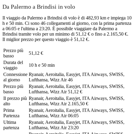
Da Palermo a Brindisi in volo
Il viaggio da Palermo a Brindisi di volo è di 482,93 km e impiega 10
h e 50 min. Ci sono 46 collegamenti al giorno, con la prima partenza
a 06:05 e l'ultima a 23:20. È possibile viaggiare da Palermo a
Brindisi tramite volo per un minimo di 51,12 € o fino a 2.165,50 €.
Il miglior prezzo per questo viaggio è 51,12 €.
Prezzo più
51,12 €
basso
Durata del
10 h e 50 min
viaggio
Connessione
Ryanair, Aeroitalia, Easyjet, ITA Airways, SWISS,
al giorno
Lufthansa, Wizz Air
46
Prezzo più
Ryanair, Aeroitalia, Easyjet, ITA Airways, SWISS,
basso
Lufthansa, Wizz Air
51,12 €
Il prezzo più
Ryanair, Aeroitalia, Easyjet, ITA Airways, SWISS,
alto
Lufthansa, Wizz Air
2.165,50 €
Prima
Ryanair, Aeroitalia, Easyjet, ITA Airways, SWISS,
Partenza
Lufthansa, Wizz Air
06:05
Ultima
Ryanair, Aeroitalia, Easyjet, ITA Airways, SWISS,
partenza
Lufthansa, Wizz Air
23:20