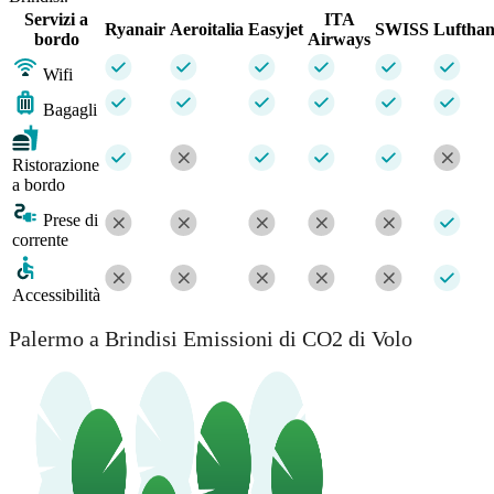
Servizi a
ITA
Ryanair
Aeroitalia
Easyjet
SWISS
Lufthan
bordo
Airways
Wifi
Bagagli
Ristorazione
a bordo
Prese di
corrente
Accessibilità
Palermo a Brindisi Emissioni di CO2 di Volo