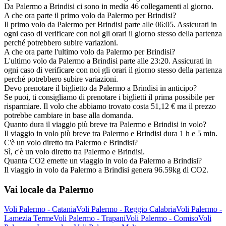
Da Palermo a Brindisi ci sono in media 46 collegamenti al giorno.
A che ora parte il primo volo da Palermo per Brindisi?
Il primo volo da Palermo per Brindisi parte alle 06:05. Assicurati in
ogni caso di verificare con noi gli orari il giorno stesso della partenza
perché potrebbero subire variazioni.
A che ora parte l'ultimo volo da Palermo per Brindisi?
L'ultimo volo da Palermo a Brindisi parte alle 23:20. Assicurati in
ogni caso di verificare con noi gli orari il giorno stesso della partenza
perché potrebbero subire variazioni.
Devo prenotare il biglietto da Palermo a Brindisi in anticipo?
Se puoi, ti consigliamo di prenotare i biglietti il prima possibile per
risparmiare. Il volo che abbiamo trovato costa 51,12 € ma il prezzo
potrebbe cambiare in base alla domanda.
Quanto dura il viaggio più breve tra Palermo e Brindisi in volo?
Il viaggio in volo più breve tra Palermo e Brindisi dura 1 h e 5 min.
C'è un volo diretto tra Palermo e Brindisi?
Sì, c'è un volo diretto tra Palermo e Brindisi.
Quanta CO2 emette un viaggio in volo da Palermo a Brindisi?
Il viaggio in volo da Palermo a Brindisi genera 96.59kg di CO2.
Vai locale da Palermo
Voli Palermo - Catania
Voli Palermo - Reggio Calabria
Voli Palermo -
Lamezia Terme
Voli Palermo - Trapani
Voli Palermo - Comiso
Voli