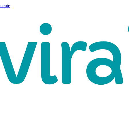
mente