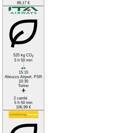
89,17 €
525 kg CO
2
5 h 50 min
15:15
Abruzzo Airport, PSR
10:30
Torino
2 cambi
5 h 50 min
106,99 €