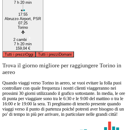
7 h 20 min
17:55
Abruzzo Airport, PSR
07:25
Torino
2 cambi
7 h 20 min
159,04 €
Tutti i prezzi
Oggi
Tutti i prezzi
Domani
Trova il giorno migliore per raggiungere Torino in
aereo
Quando viaggi verso Torino in aereo, se vuoi evitare la folla puoi
controllare con quale frequenza i nostri clienti viaggeranno nei
prossimi 30 giorni utilizzando il grafico sottostante. In media, le ore
di punta per viaggiare sono tra le 6:30 e le 9:00 del mattino o tra le
16:00 e le 19:00 la sera. Ti preghiamo di tenerlo presente quando
viaggi verso il punto di partenza poiché potresti aver bisogno di un
po' di tempo in più per arrivare, in particolare nelle grandi città!