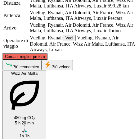
Vueling, Ryanair, Air Dolomiti, Air France, Wizz Air
Distanza
Malta, Lufthansa, ITA Airways, Luxair
599,28 km
Vueling, Ryanair, Air Dolomiti, Air France, Wizz Air
Partenza
Malta, Lufthansa, ITA Airways, Luxair
Pescara
Vueling, Ryanair, Air Dolomiti, Air France, Wizz Air
Arrivo
Malta, Lufthansa, ITA Airways, Luxair
Torino
Vueling, Ryanair
Vueling, Ryanair, Air
Vedi
Operatore di
Dolomiti, Air France, Wizz Air Malta, Lufthansa, ITA
viaggio
Airways, Luxair
©
CARTO
, ©
OpenStreetMap
contributors
Cerca il miglior prezzo
Più economico
Più veloce
Turin
Wizz Air Malta
480 kg CO
2
5 h 20 min
Pescara
15:15