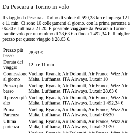
Da Pescara a Torino in volo
Il viaggio da Pescara a Torino di volo è di 599,28 km e impiega 12 h
e 11 min. Ci sono 10 collegamenti al giorno, con la prima partenza a
06:30 e l'ultima a 21:20. È possibile viaggiare da Pescara a Torino
tramite volo per un minimo di 28,63 € o fino a 1.492,34 €. Il miglior
prezzo per questo viaggio è 28,63 €.
Prezzo più
28,63 €
basso
Durata del
12 h e 11 min
viaggio
Connessione
Vueling, Ryanair, Air Dolomiti, Air France, Wizz Air
al giorno
Malta, Lufthansa, ITA Airways, Luxair
10
Prezzo più
Vueling, Ryanair, Air Dolomiti, Air France, Wizz Air
basso
Malta, Lufthansa, ITA Airways, Luxair
28,63 €
Il prezzo più
Vueling, Ryanair, Air Dolomiti, Air France, Wizz Air
alto
Malta, Lufthansa, ITA Airways, Luxair
1.492,34 €
Prima
Vueling, Ryanair, Air Dolomiti, Air France, Wizz Air
Partenza
Malta, Lufthansa, ITA Airways, Luxair
06:30
Ultima
Vueling, Ryanair, Air Dolomiti, Air France, Wizz Air
partenza
Malta, Lufthansa, ITA Airways, Luxair
21:20