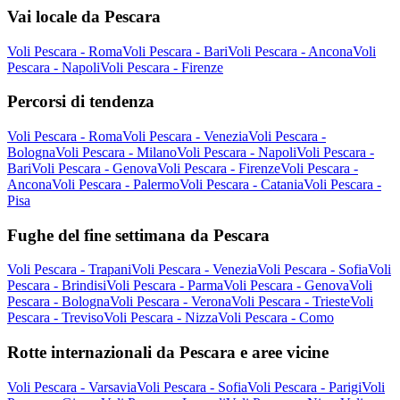
Vai locale da Pescara
Voli Pescara - Roma
Voli Pescara - Bari
Voli Pescara - Ancona
Voli
Pescara - Napoli
Voli Pescara - Firenze
Percorsi di tendenza
Voli Pescara - Roma
Voli Pescara - Venezia
Voli Pescara -
Bologna
Voli Pescara - Milano
Voli Pescara - Napoli
Voli Pescara -
Bari
Voli Pescara - Genova
Voli Pescara - Firenze
Voli Pescara -
Ancona
Voli Pescara - Palermo
Voli Pescara - Catania
Voli Pescara -
Pisa
Fughe del fine settimana da Pescara
Voli Pescara - Trapani
Voli Pescara - Venezia
Voli Pescara - Sofia
Voli
Pescara - Brindisi
Voli Pescara - Parma
Voli Pescara - Genova
Voli
Pescara - Bologna
Voli Pescara - Verona
Voli Pescara - Trieste
Voli
Pescara - Treviso
Voli Pescara - Nizza
Voli Pescara - Como
Rotte internazionali da Pescara e aree vicine
Voli Pescara - Varsavia
Voli Pescara - Sofia
Voli Pescara - Parigi
Voli