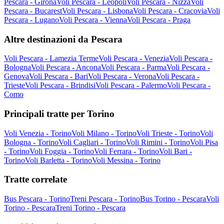
Pescara - Girona
Voli Pescara - Leopoli
Voli Pescara - Nizza
Voli
Pescara - Bucarest
Voli Pescara - Lisbona
Voli Pescara - Cracovia
Voli
Pescara - Lugano
Voli Pescara - Vienna
Voli Pescara - Praga
Altre destinazioni da Pescara
Voli Pescara - Lamezia Terme
Voli Pescara - Venezia
Voli Pescara -
Bologna
Voli Pescara - Ancona
Voli Pescara - Parma
Voli Pescara -
Genova
Voli Pescara - Bari
Voli Pescara - Verona
Voli Pescara -
Trieste
Voli Pescara - Brindisi
Voli Pescara - Palermo
Voli Pescara -
Como
Principali tratte per Torino
Voli Venezia - Torino
Voli Milano - Torino
Voli Trieste - Torino
Voli
Bologna - Torino
Voli Cagliari - Torino
Voli Rimini - Torino
Voli Pisa
- Torino
Voli Foggia - Torino
Voli Ferrara - Torino
Voli Bari -
Torino
Voli Barletta - Torino
Voli Messina - Torino
Tratte correlate
Bus Pescara - Torino
Treni Pescara - Torino
Bus Torino - Pescara
Voli
Torino - Pescara
Treni Torino - Pescara