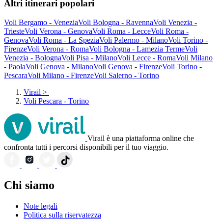
Altri itinerari popolari
Voli Bergamo - Venezia
Voli Bologna - Ravenna
Voli Venezia -
Trieste
Voli Verona - Genova
Voli Roma - Lecce
Voli Roma -
Genova
Voli Roma - La Spezia
Voli Palermo - Milano
Voli Torino -
Firenze
Voli Verona - Roma
Voli Bologna - Lamezia Terme
Voli
Venezia - Bologna
Voli Pisa - Milano
Voli Lecce - Roma
Voli Milano
- Paola
Voli Genova - Milano
Voli Genova - Firenze
Voli Torino -
Pescara
Voli Milano - Firenze
Voli Salerno - Torino
Virail
>
Voli Pescara - Torino
Virail è una piattaforma online che
confronta tutti i percorsi disponibili per il tuo viaggio.
Chi siamo
Note legali
Politica sulla riservatezza