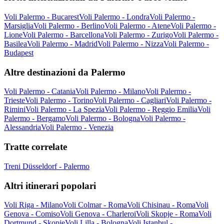
Voli Palermo - Bucarest
Voli Palermo - Londra
Voli Palermo -
Marsiglia
Voli Palermo - Berlino
Voli Palermo - Atene
Voli Palermo -
Lione
Voli Palermo - Barcellona
Voli Palermo - Zurigo
Voli Palermo -
Basilea
Voli Palermo - Madrid
Voli Palermo - Nizza
Voli Palermo -
Budapest
Altre destinazioni da Palermo
Voli Palermo - Catania
Voli Palermo - Milano
Voli Palermo -
Trieste
Voli Palermo - Torino
Voli Palermo - Cagliari
Voli Palermo -
Rimini
Voli Palermo - La Spezia
Voli Palermo - Reggio Emilia
Voli
Palermo - Bergamo
Voli Palermo - Bologna
Voli Palermo -
Alessandria
Voli Palermo - Venezia
Tratte correlate
Treni Düsseldorf - Palermo
Altri itinerari popolari
Voli Riga - Milano
Voli Colmar - Roma
Voli Chisinau - Roma
Voli
Genova - Comiso
Voli Genova - Charleroi
Voli Skopje - Roma
Voli
Dortmund - Skopje
Voli Lilla - Bologna
Voli Istanbul -