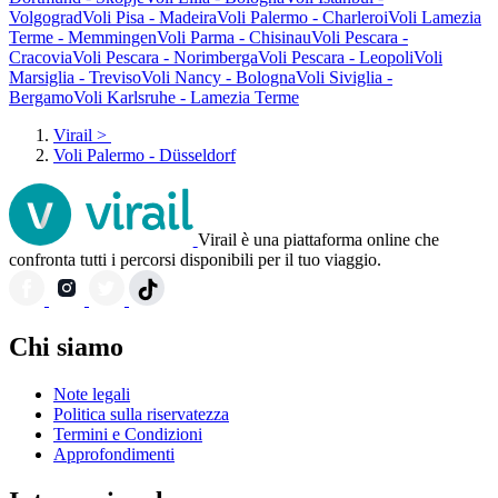
Volgograd
Voli Pisa - Madeira
Voli Palermo - Charleroi
Voli Lamezia
Terme - Memmingen
Voli Parma - Chisinau
Voli Pescara -
Cracovia
Voli Pescara - Norimberga
Voli Pescara - Leopoli
Voli
Marsiglia - Treviso
Voli Nancy - Bologna
Voli Siviglia -
Bergamo
Voli Karlsruhe - Lamezia Terme
Virail
>
Voli Palermo - Düsseldorf
Virail è una piattaforma online che
confronta tutti i percorsi disponibili per il tuo viaggio.
Chi siamo
Note legali
Politica sulla riservatezza
Termini e Condizioni
Approfondimenti