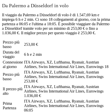
Da Palermo a Düsseldorf in volo
Il viaggio da Palermo a Düsseldorf di volo è di 1.547,69 km e
impiega 6 h e 2 min. Ci sono 18 collegamenti al giorno, con la prima
partenza a 06:05 e l'ultima a 18:05. È possibile viaggiare da Palermo
a Düsseldorf tramite volo per un minimo di 253,00 € o fino a
1.036,00 €. Il miglior prezzo per questo viaggio è 253,00 €.
Prezzo più
253,00 €
basso
Durata del
6 h e 2 min
viaggio
Connessione
ITA Airways, XZ, Lufthansa, Ryanair, Austrian
al giorno
Airlines, Swiss International Air Lines, Eurowings
18
ITA Airways, XZ, Lufthansa, Ryanair, Austrian
Prezzo più
Airlines, Swiss International Air Lines, Eurowings
basso
253,00 €
ITA Airways, XZ, Lufthansa, Ryanair, Austrian
Il prezzo più
Airlines, Swiss International Air Lines, Eurowings
alto
1.036,00 €
ITA Airways, XZ, Lufthansa, Ryanair, Austrian
Prima
Airlines, Swiss International Air Lines, Eurowings
Partenza
06:05