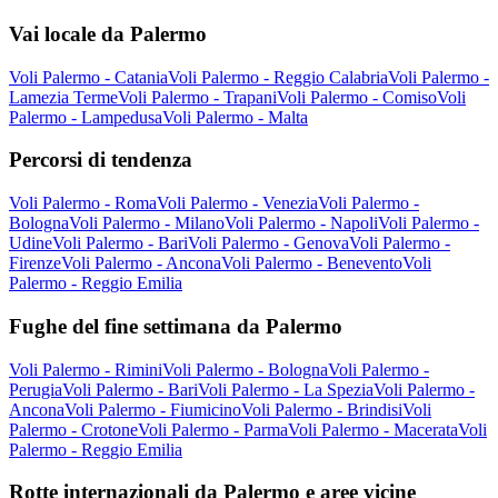
Vai locale da Palermo
Voli Palermo - Catania
Voli Palermo - Reggio Calabria
Voli Palermo -
Lamezia Terme
Voli Palermo - Trapani
Voli Palermo - Comiso
Voli
Palermo - Lampedusa
Voli Palermo - Malta
Percorsi di tendenza
Voli Palermo - Roma
Voli Palermo - Venezia
Voli Palermo -
Bologna
Voli Palermo - Milano
Voli Palermo - Napoli
Voli Palermo -
Udine
Voli Palermo - Bari
Voli Palermo - Genova
Voli Palermo -
Firenze
Voli Palermo - Ancona
Voli Palermo - Benevento
Voli
Palermo - Reggio Emilia
Fughe del fine settimana da Palermo
Voli Palermo - Rimini
Voli Palermo - Bologna
Voli Palermo -
Perugia
Voli Palermo - Bari
Voli Palermo - La Spezia
Voli Palermo -
Ancona
Voli Palermo - Fiumicino
Voli Palermo - Brindisi
Voli
Palermo - Crotone
Voli Palermo - Parma
Voli Palermo - Macerata
Voli
Palermo - Reggio Emilia
Rotte internazionali da Palermo e aree vicine