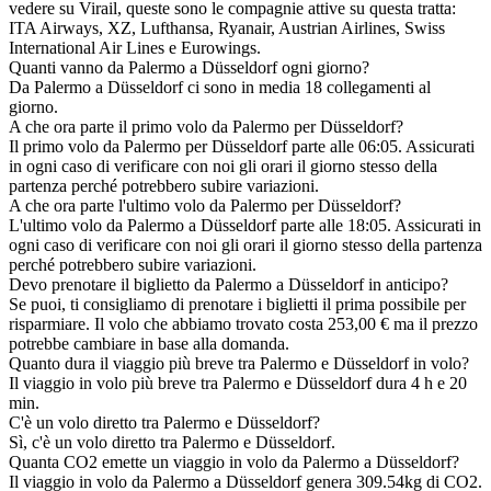
vedere su Virail, queste sono le compagnie attive su questa tratta:
ITA Airways, XZ, Lufthansa, Ryanair, Austrian Airlines, Swiss
International Air Lines e Eurowings.
Quanti vanno da Palermo a Düsseldorf ogni giorno?
Da Palermo a Düsseldorf ci sono in media 18 collegamenti al
giorno.
A che ora parte il primo volo da Palermo per Düsseldorf?
Il primo volo da Palermo per Düsseldorf parte alle 06:05. Assicurati
in ogni caso di verificare con noi gli orari il giorno stesso della
partenza perché potrebbero subire variazioni.
A che ora parte l'ultimo volo da Palermo per Düsseldorf?
L'ultimo volo da Palermo a Düsseldorf parte alle 18:05. Assicurati in
ogni caso di verificare con noi gli orari il giorno stesso della partenza
perché potrebbero subire variazioni.
Devo prenotare il biglietto da Palermo a Düsseldorf in anticipo?
Se puoi, ti consigliamo di prenotare i biglietti il prima possibile per
risparmiare. Il volo che abbiamo trovato costa 253,00 € ma il prezzo
potrebbe cambiare in base alla domanda.
Quanto dura il viaggio più breve tra Palermo e Düsseldorf in volo?
Il viaggio in volo più breve tra Palermo e Düsseldorf dura 4 h e 20
min.
C'è un volo diretto tra Palermo e Düsseldorf?
Sì, c'è un volo diretto tra Palermo e Düsseldorf.
Quanta CO2 emette un viaggio in volo da Palermo a Düsseldorf?
Il viaggio in volo da Palermo a Düsseldorf genera 309.54kg di CO2.