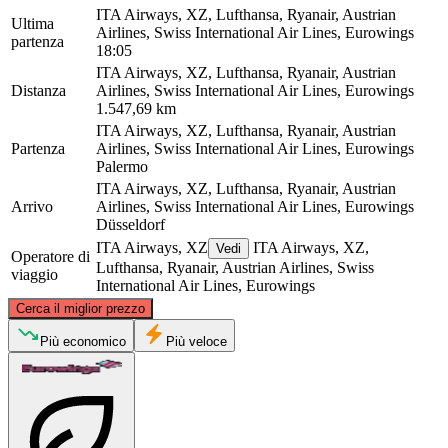
ITA Airways, XZ, Lufthansa, Ryanair, Austrian
Ultima
Airlines, Swiss International Air Lines, Eurowings
partenza
18:05
ITA Airways, XZ, Lufthansa, Ryanair, Austrian
Distanza
Airlines, Swiss International Air Lines, Eurowings
1.547,69 km
ITA Airways, XZ, Lufthansa, Ryanair, Austrian
Partenza
Airlines, Swiss International Air Lines, Eurowings
Palermo
ITA Airways, XZ, Lufthansa, Ryanair, Austrian
Arrivo
Airlines, Swiss International Air Lines, Eurowings
Düsseldorf
ITA Airways, XZ
ITA Airways, XZ,
Vedi
Operatore di
Lufthansa, Ryanair, Austrian Airlines, Swiss
viaggio
International Air Lines, Eurowings
©
CARTO
, ©
OpenStreetMap
contributors
Cerca il miglior prezzo
Düsseldorf
Più economico
Più veloce