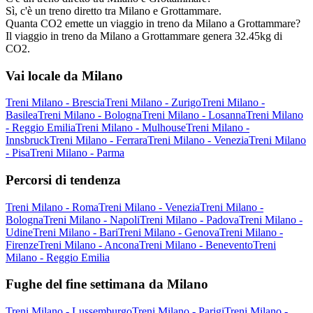
Sì, c'è un treno diretto tra Milano e Grottammare.
Quanta CO2 emette un viaggio in treno da Milano a Grottammare?
Il viaggio in treno da Milano a Grottammare genera 32.45kg di
CO2.
Vai locale da Milano
Treni Milano - Brescia
Treni Milano - Zurigo
Treni Milano -
Basilea
Treni Milano - Bologna
Treni Milano - Losanna
Treni Milano
- Reggio Emilia
Treni Milano - Mulhouse
Treni Milano -
Innsbruck
Treni Milano - Ferrara
Treni Milano - Venezia
Treni Milano
- Pisa
Treni Milano - Parma
Percorsi di tendenza
Treni Milano - Roma
Treni Milano - Venezia
Treni Milano -
Bologna
Treni Milano - Napoli
Treni Milano - Padova
Treni Milano -
Udine
Treni Milano - Bari
Treni Milano - Genova
Treni Milano -
Firenze
Treni Milano - Ancona
Treni Milano - Benevento
Treni
Milano - Reggio Emilia
Fughe del fine settimana da Milano
Treni Milano - Lussemburgo
Treni Milano - Parigi
Treni Milano -