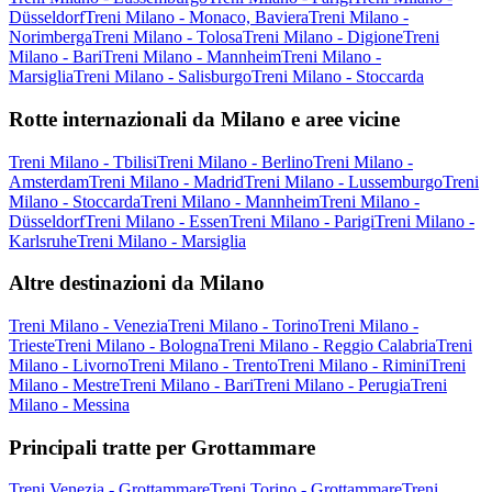
Düsseldorf
Treni Milano - Monaco, Baviera
Treni Milano -
Norimberga
Treni Milano - Tolosa
Treni Milano - Digione
Treni
Milano - Bari
Treni Milano - Mannheim
Treni Milano -
Marsiglia
Treni Milano - Salisburgo
Treni Milano - Stoccarda
Rotte internazionali da Milano e aree vicine
Treni Milano - Tbilisi
Treni Milano - Berlino
Treni Milano -
Amsterdam
Treni Milano - Madrid
Treni Milano - Lussemburgo
Treni
Milano - Stoccarda
Treni Milano - Mannheim
Treni Milano -
Düsseldorf
Treni Milano - Essen
Treni Milano - Parigi
Treni Milano -
Karlsruhe
Treni Milano - Marsiglia
Altre destinazioni da Milano
Treni Milano - Venezia
Treni Milano - Torino
Treni Milano -
Trieste
Treni Milano - Bologna
Treni Milano - Reggio Calabria
Treni
Milano - Livorno
Treni Milano - Trento
Treni Milano - Rimini
Treni
Milano - Mestre
Treni Milano - Bari
Treni Milano - Perugia
Treni
Milano - Messina
Principali tratte per Grottammare
Treni Venezia - Grottammare
Treni Torino - Grottammare
Treni