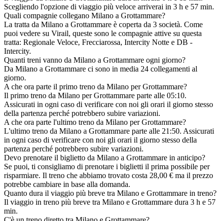
Scegliendo l'opzione di viaggio più veloce arriverai in 3 h e 57 min.
Quali compagnie collegano Milano a Grottammare?
La tratta da Milano a Grottammare è coperta da 3 società. Come
puoi vedere su Virail, queste sono le compagnie attive su questa
tratta: Regionale Veloce, Frecciarossa, Intercity Notte e DB -
Intercity.
Quanti treni vanno da Milano a Grottammare ogni giorno?
Da Milano a Grottammare ci sono in media 24 collegamenti al
giorno.
A che ora parte il primo treno da Milano per Grottammare?
Il primo treno da Milano per Grottammare parte alle 05:10.
Assicurati in ogni caso di verificare con noi gli orari il giorno stesso
della partenza perché potrebbero subire variazioni.
A che ora parte l'ultimo treno da Milano per Grottammare?
L'ultimo treno da Milano a Grottammare parte alle 21:50. Assicurati
in ogni caso di verificare con noi gli orari il giorno stesso della
partenza perché potrebbero subire variazioni.
Devo prenotare il biglietto da Milano a Grottammare in anticipo?
Se puoi, ti consigliamo di prenotare i biglietti il prima possibile per
risparmiare. Il treno che abbiamo trovato costa 28,00 € ma il prezzo
potrebbe cambiare in base alla domanda.
Quanto dura il viaggio più breve tra Milano e Grottammare in treno?
Il viaggio in treno più breve tra Milano e Grottammare dura 3 h e 57
min.
C'è un treno diretto tra Milano e Grottammare?