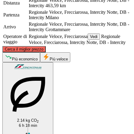
Regionale Veloce, Frecciarossa, Intercity Notte, DB -
Distanza
Intercity
463,59 km
Regionale Veloce, Frecciarossa, Intercity Notte, DB -
Partenza
Intercity
Milano
Regionale Veloce, Frecciarossa, Intercity Notte, DB -
Arrivo
Intercity
Grottammare
Operatore di
Regionale Veloce, Frecciarossa
Regionale
Vedi
viaggio
Veloce, Frecciarossa, Intercity Notte, DB - Intercity
©
CARTO
, ©
OpenStreetMap
contributors
Cerca il miglior prezzo
Milan
Più economico
Più veloce
Grottammare
2.14 kg CO
2
6 h 18 min