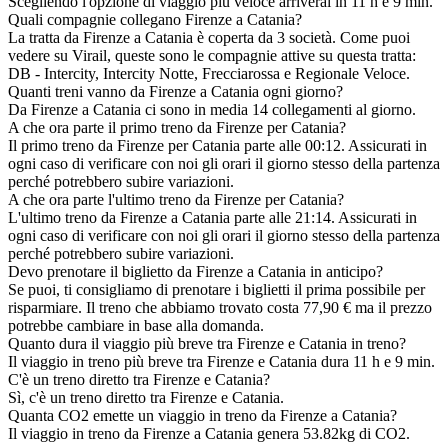
Scegliendo l'opzione di viaggio più veloce arriverai in 11 h e 9 min.
Quali compagnie collegano Firenze a Catania?
La tratta da Firenze a Catania è coperta da 3 società. Come puoi
vedere su Virail, queste sono le compagnie attive su questa tratta:
DB - Intercity, Intercity Notte, Frecciarossa e Regionale Veloce.
Quanti treni vanno da Firenze a Catania ogni giorno?
Da Firenze a Catania ci sono in media 14 collegamenti al giorno.
A che ora parte il primo treno da Firenze per Catania?
Il primo treno da Firenze per Catania parte alle 00:12. Assicurati in
ogni caso di verificare con noi gli orari il giorno stesso della partenza
perché potrebbero subire variazioni.
A che ora parte l'ultimo treno da Firenze per Catania?
L'ultimo treno da Firenze a Catania parte alle 21:14. Assicurati in
ogni caso di verificare con noi gli orari il giorno stesso della partenza
perché potrebbero subire variazioni.
Devo prenotare il biglietto da Firenze a Catania in anticipo?
Se puoi, ti consigliamo di prenotare i biglietti il prima possibile per
risparmiare. Il treno che abbiamo trovato costa 77,90 € ma il prezzo
potrebbe cambiare in base alla domanda.
Quanto dura il viaggio più breve tra Firenze e Catania in treno?
Il viaggio in treno più breve tra Firenze e Catania dura 11 h e 9 min.
C'è un treno diretto tra Firenze e Catania?
Sì, c'è un treno diretto tra Firenze e Catania.
Quanta CO2 emette un viaggio in treno da Firenze a Catania?
Il viaggio in treno da Firenze a Catania genera 53.82kg di CO2.