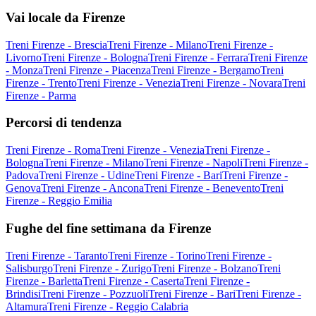
Vai locale da Firenze
Treni Firenze - Brescia
Treni Firenze - Milano
Treni Firenze -
Livorno
Treni Firenze - Bologna
Treni Firenze - Ferrara
Treni Firenze
- Monza
Treni Firenze - Piacenza
Treni Firenze - Bergamo
Treni
Firenze - Trento
Treni Firenze - Venezia
Treni Firenze - Novara
Treni
Firenze - Parma
Percorsi di tendenza
Treni Firenze - Roma
Treni Firenze - Venezia
Treni Firenze -
Bologna
Treni Firenze - Milano
Treni Firenze - Napoli
Treni Firenze -
Padova
Treni Firenze - Udine
Treni Firenze - Bari
Treni Firenze -
Genova
Treni Firenze - Ancona
Treni Firenze - Benevento
Treni
Firenze - Reggio Emilia
Fughe del fine settimana da Firenze
Treni Firenze - Taranto
Treni Firenze - Torino
Treni Firenze -
Salisburgo
Treni Firenze - Zurigo
Treni Firenze - Bolzano
Treni
Firenze - Barletta
Treni Firenze - Caserta
Treni Firenze -
Brindisi
Treni Firenze - Pozzuoli
Treni Firenze - Bari
Treni Firenze -
Altamura
Treni Firenze - Reggio Calabria