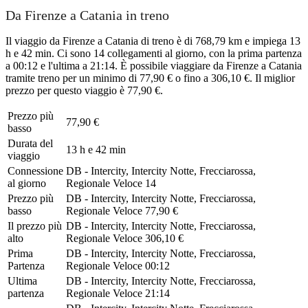
Da Firenze a Catania in treno
Il viaggio da Firenze a Catania di treno è di 768,79 km e impiega 13
h e 42 min. Ci sono 14 collegamenti al giorno, con la prima partenza
a 00:12 e l'ultima a 21:14. È possibile viaggiare da Firenze a Catania
tramite treno per un minimo di 77,90 € o fino a 306,10 €. Il miglior
prezzo per questo viaggio è 77,90 €.
Prezzo più
77,90 €
basso
Durata del
13 h e 42 min
viaggio
Connessione
DB - Intercity, Intercity Notte, Frecciarossa,
al giorno
Regionale Veloce
14
Prezzo più
DB - Intercity, Intercity Notte, Frecciarossa,
basso
Regionale Veloce
77,90 €
Il prezzo più
DB - Intercity, Intercity Notte, Frecciarossa,
alto
Regionale Veloce
306,10 €
Prima
DB - Intercity, Intercity Notte, Frecciarossa,
Partenza
Regionale Veloce
00:12
Ultima
DB - Intercity, Intercity Notte, Frecciarossa,
partenza
Regionale Veloce
21:14