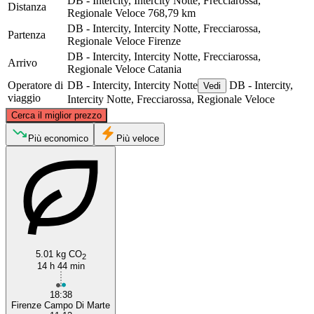
DB - Intercity, Intercity Notte, Frecciarossa,
Distanza
Regionale Veloce
768,79 km
DB - Intercity, Intercity Notte, Frecciarossa,
Partenza
Regionale Veloce
Firenze
DB - Intercity, Intercity Notte, Frecciarossa,
Arrivo
Regionale Veloce
Catania
Operatore di
DB - Intercity, Intercity Notte
DB - Intercity,
Vedi
viaggio
Intercity Notte, Frecciarossa, Regionale Veloce
©
CARTO
, ©
OpenStreetMap
contributors
Cerca il miglior prezzo
Florence
Più economico
Più veloce
5.01 kg CO
2
14 h 44 min
Catania
18:38
Firenze Campo Di Marte