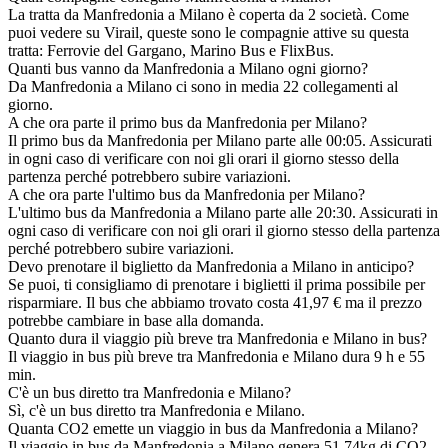
La tratta da Manfredonia a Milano è coperta da 2 società. Come
puoi vedere su Virail, queste sono le compagnie attive su questa
tratta: Ferrovie del Gargano, Marino Bus e FlixBus.
Quanti bus vanno da Manfredonia a Milano ogni giorno?
Da Manfredonia a Milano ci sono in media 22 collegamenti al
giorno.
A che ora parte il primo bus da Manfredonia per Milano?
Il primo bus da Manfredonia per Milano parte alle 00:05. Assicurati
in ogni caso di verificare con noi gli orari il giorno stesso della
partenza perché potrebbero subire variazioni.
A che ora parte l'ultimo bus da Manfredonia per Milano?
L'ultimo bus da Manfredonia a Milano parte alle 20:30. Assicurati in
ogni caso di verificare con noi gli orari il giorno stesso della partenza
perché potrebbero subire variazioni.
Devo prenotare il biglietto da Manfredonia a Milano in anticipo?
Se puoi, ti consigliamo di prenotare i biglietti il prima possibile per
risparmiare. Il bus che abbiamo trovato costa 41,97 € ma il prezzo
potrebbe cambiare in base alla domanda.
Quanto dura il viaggio più breve tra Manfredonia e Milano in bus?
Il viaggio in bus più breve tra Manfredonia e Milano dura 9 h e 55
min.
C'è un bus diretto tra Manfredonia e Milano?
Sì, c'è un bus diretto tra Manfredonia e Milano.
Quanta CO2 emette un viaggio in bus da Manfredonia a Milano?
Il viaggio in bus da Manfredonia a Milano genera 51.74kg di CO2.