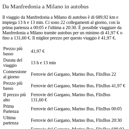
Da Manfredonia a Milano in autobus
Il viaggio da Manfredonia a Milano di autobus è di 689,92 km e
impiega 13 h e 13 min. Ci sono 22 collegamenti al giorno, con la
prima partenza a 00:05 e l'ultima a 20:30. È possibile viaggiare da
Manfredonia a Milano tramite autobus per un minimo di 41,97 € o
fino a 131,60 €. Il miglior prezzo per questo viaggio è 41,97 €.
Prezzo più
41,97 €
basso
Durata del
13 h e 13 min
viaggio
Connessione
Ferrovie del Gargano, Marino Bus, FlixBus
22
al giorno
Prezzo più
Ferrovie del Gargano, Marino Bus, FlixBus
41,97 €
basso
Il prezzo più
Ferrovie del Gargano, Marino Bus, FlixBus
alto
131,60 €
Prima
Ferrovie del Gargano, Marino Bus, FlixBus
00:05
Partenza
Ultima
Ferrovie del Gargano, Marino Bus, FlixBus
20:30
partenza