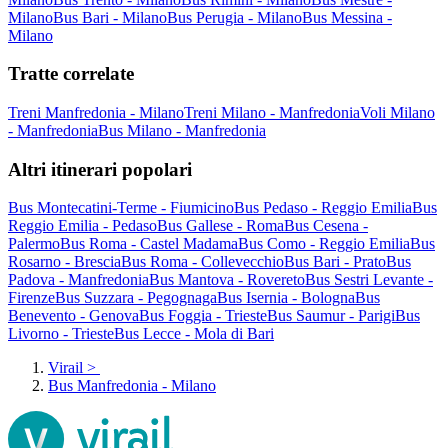
Milano
Bus Bari - Milano
Bus Perugia - Milano
Bus Messina -
Milano
Tratte correlate
Treni Manfredonia - Milano
Treni Milano - Manfredonia
Voli Milano
- Manfredonia
Bus Milano - Manfredonia
Altri itinerari popolari
Bus Montecatini-Terme - Fiumicino
Bus Pedaso - Reggio Emilia
Bus
Reggio Emilia - Pedaso
Bus Gallese - Roma
Bus Cesena -
Palermo
Bus Roma - Castel Madama
Bus Como - Reggio Emilia
Bus
Rosarno - Brescia
Bus Roma - Collevecchio
Bus Bari - Prato
Bus
Padova - Manfredonia
Bus Mantova - Rovereto
Bus Sestri Levante -
Firenze
Bus Suzzara - Pegognaga
Bus Isernia - Bologna
Bus
Benevento - Genova
Bus Foggia - Trieste
Bus Saumur - Parigi
Bus
Livorno - Trieste
Bus Lecce - Mola di Bari
Virail
>
Bus Manfredonia - Milano