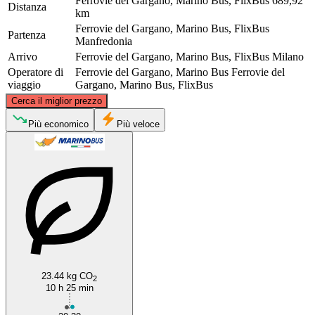
Ferrovie del Gargano, Marino Bus, FlixBus
689,92
Distanza
km
Ferrovie del Gargano, Marino Bus, FlixBus
Partenza
Manfredonia
Arrivo
Ferrovie del Gargano, Marino Bus, FlixBus
Milano
Operatore di
Ferrovie del Gargano, Marino Bus
Ferrovie del
viaggio
Gargano, Marino Bus, FlixBus
©
CARTO
, ©
OpenStreetMap
contributors
Cerca il miglior prezzo
Milan
Più economico
Più veloce
Manfredonia
23.44 kg CO
2
10 h 25 min