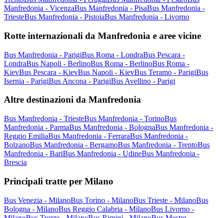
Manfredonia - Vicenza
Bus Manfredonia - Pisa
Bus Manfredonia -
Trieste
Bus Manfredonia - Pistoia
Bus Manfredonia - Livorno
Rotte internazionali da Manfredonia e aree vicine
Bus Manfredonia - Parigi
Bus Roma - Londra
Bus Pescara -
Londra
Bus Napoli - Berlino
Bus Roma - Berlino
Bus Roma -
Kiev
Bus Pescara - Kiev
Bus Napoli - Kiev
Bus Teramo - Parigi
Bus
Isernia - Parigi
Bus Ancona - Parigi
Bus Avellino - Parigi
Altre destinazioni da Manfredonia
Bus Manfredonia - Trieste
Bus Manfredonia - Torino
Bus
Manfredonia - Parma
Bus Manfredonia - Bologna
Bus Manfredonia -
Reggio Emilia
Bus Manfredonia - Ferrara
Bus Manfredonia -
Bolzano
Bus Manfredonia - Bergamo
Bus Manfredonia - Trento
Bus
Manfredonia - Bari
Bus Manfredonia - Udine
Bus Manfredonia -
Brescia
Principali tratte per Milano
Bus Venezia - Milano
Bus Torino - Milano
Bus Trieste - Milano
Bus
Bologna - Milano
Bus Reggio Calabria - Milano
Bus Livorno -
Milano
Bus Trento - Milano
Bus Rimini - Milano
Bus Mestre -