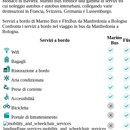
Monaco di Baviera. Marino Bus fornisce una gamma di servizi tra
cui noleggio autobus e autobus interurbani, collegando varie
destinazioni in Francia, Svizzera, Germania e Lussemburgo.
Servizi a bordo di Marino Bus e FlixBus da Manfredonia a Bologna
Confronta i servizi a bordo nel viaggio in bus da Manfredonia a
Bologna.
Marino
Servizi a bordo
Fli
Bus
Wifi
Bagagli
Ristorazione a bordo
Aria condizionata
Prese di corrente
Accessibilità
Bicicletta
Portale di Intrattenimento
landingPage.services.mobility_and_wheelchair_services