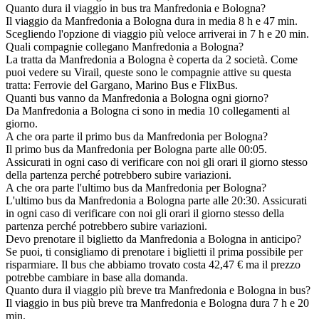
Quanto dura il viaggio in bus tra Manfredonia e Bologna?
Il viaggio da Manfredonia a Bologna dura in media 8 h e 47 min.
Scegliendo l'opzione di viaggio più veloce arriverai in 7 h e 20 min.
Quali compagnie collegano Manfredonia a Bologna?
La tratta da Manfredonia a Bologna è coperta da 2 società. Come
puoi vedere su Virail, queste sono le compagnie attive su questa
tratta: Ferrovie del Gargano, Marino Bus e FlixBus.
Quanti bus vanno da Manfredonia a Bologna ogni giorno?
Da Manfredonia a Bologna ci sono in media 10 collegamenti al
giorno.
A che ora parte il primo bus da Manfredonia per Bologna?
Il primo bus da Manfredonia per Bologna parte alle 00:05.
Assicurati in ogni caso di verificare con noi gli orari il giorno stesso
della partenza perché potrebbero subire variazioni.
A che ora parte l'ultimo bus da Manfredonia per Bologna?
L'ultimo bus da Manfredonia a Bologna parte alle 20:30. Assicurati
in ogni caso di verificare con noi gli orari il giorno stesso della
partenza perché potrebbero subire variazioni.
Devo prenotare il biglietto da Manfredonia a Bologna in anticipo?
Se puoi, ti consigliamo di prenotare i biglietti il prima possibile per
risparmiare. Il bus che abbiamo trovato costa 42,47 € ma il prezzo
potrebbe cambiare in base alla domanda.
Quanto dura il viaggio più breve tra Manfredonia e Bologna in bus?
Il viaggio in bus più breve tra Manfredonia e Bologna dura 7 h e 20
min.