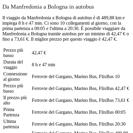
Da Manfredonia a Bologna in autobus
Il viaggio da Manfredonia a Bologna di autobus è di 489,88 km e
impiega 8 h e 47 min. Ci sono 10 collegamenti al giorno, con la
prima partenza a 00:05 e l'ultima a 20:30. È possibile viaggiare da
Manfredonia a Bologna tramite autobus per un minimo di 42,47 € o
fino a 73,61 €. Il miglior prezzo per questo viaggio è 42,47 €.
Prezzo più
42,47 €
basso
Durata del
8 h e 47 min
viaggio
Connessione
Ferrovie del Gargano, Marino Bus, FlixBus
10
al giorno
Prezzo più
Ferrovie del Gargano, Marino Bus, FlixBus
42,47 €
basso
Il prezzo più
Ferrovie del Gargano, Marino Bus, FlixBus
73,61 €
alto
Prima
Ferrovie del Gargano, Marino Bus, FlixBus
00:05
Partenza
Ultima
Ferrovie del Gargano, Marino Bus, FlixBus
20:30
partenza