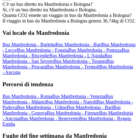
C'è un bus diretto tra Manfredonia e Bologna?
Sì, c'è un bus diretto tra Manfredonia e Bologna.
Quanta CO2 emette un viaggio in bus da Manfredonia a Bologna?
Il viaggio in bus da Manfredonia a Bologna genera 36.74kg di CO2.
Vai locale da Manfredonia
Bus Manfredonia - Barletta
Bus Manfredonia - Bari
Bus Manfredonia
- Lecce
Bus Manfredonia - Foggia
Bus Manfredonia - Potenza
Bus
Manfredonia - Bisceglie
Bus Manfredonia - L'Aquila
Bus
Manfredonia - San Severo
Bus Manfredonia - Teramo
Bus
Manfredonia - Pescara
Bus Manfredonia - Termoli
Bus Manfredonia
- Ancona
Percorsi di tendenza
Bus Manfredonia - Roma
Bus Manfredonia - Venezia
Bus
Manfredonia - Milano
Bus Manfredonia - Napoli
Bus Manfredonia -
Padova
Bus Manfredonia - Udine
Bus Manfredonia - Bari
Bus
Manfredonia - Genova
Bus Manfredonia - Firenze
Bus Manfredonia
- Ancona
Bus Manfredonia - Benevento
Bus Manfredonia - Reggio
Emilia
Fughe del fine settimana da Manfredonia