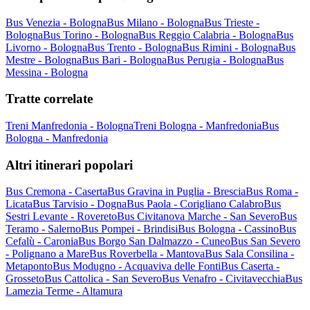
Bus Venezia - Bologna
Bus Milano - Bologna
Bus Trieste -
Bologna
Bus Torino - Bologna
Bus Reggio Calabria - Bologna
Bus
Livorno - Bologna
Bus Trento - Bologna
Bus Rimini - Bologna
Bus
Mestre - Bologna
Bus Bari - Bologna
Bus Perugia - Bologna
Bus
Messina - Bologna
Tratte correlate
Treni Manfredonia - Bologna
Treni Bologna - Manfredonia
Bus
Bologna - Manfredonia
Altri itinerari popolari
Bus Cremona - Caserta
Bus Gravina in Puglia - Brescia
Bus Roma -
Licata
Bus Tarvisio - Dogna
Bus Paola - Corigliano Calabro
Bus
Sestri Levante - Rovereto
Bus Civitanova Marche - San Severo
Bus
Teramo - Salerno
Bus Pompei - Brindisi
Bus Bologna - Cassino
Bus
Cefalù - Caronia
Bus Borgo San Dalmazzo - Cuneo
Bus San Severo
- Polignano a Mare
Bus Roverbella - Mantova
Bus Sala Consilina -
Metaponto
Bus Modugno - Acquaviva delle Fonti
Bus Caserta -
Grosseto
Bus Cattolica - San Severo
Bus Venafro - Civitavecchia
Bus
Lamezia Terme - Altamura