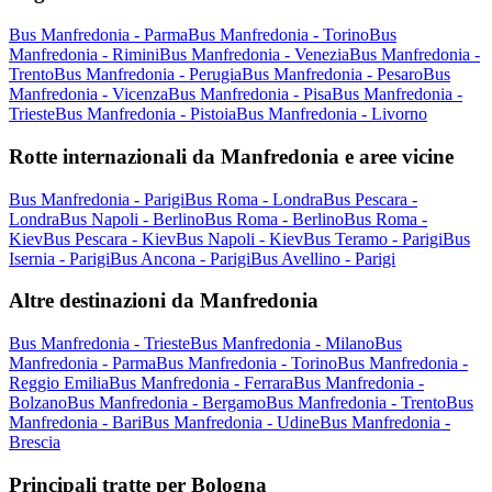
Bus Manfredonia - Parma
Bus Manfredonia - Torino
Bus
Manfredonia - Rimini
Bus Manfredonia - Venezia
Bus Manfredonia -
Trento
Bus Manfredonia - Perugia
Bus Manfredonia - Pesaro
Bus
Manfredonia - Vicenza
Bus Manfredonia - Pisa
Bus Manfredonia -
Trieste
Bus Manfredonia - Pistoia
Bus Manfredonia - Livorno
Rotte internazionali da Manfredonia e aree vicine
Bus Manfredonia - Parigi
Bus Roma - Londra
Bus Pescara -
Londra
Bus Napoli - Berlino
Bus Roma - Berlino
Bus Roma -
Kiev
Bus Pescara - Kiev
Bus Napoli - Kiev
Bus Teramo - Parigi
Bus
Isernia - Parigi
Bus Ancona - Parigi
Bus Avellino - Parigi
Altre destinazioni da Manfredonia
Bus Manfredonia - Trieste
Bus Manfredonia - Milano
Bus
Manfredonia - Parma
Bus Manfredonia - Torino
Bus Manfredonia -
Reggio Emilia
Bus Manfredonia - Ferrara
Bus Manfredonia -
Bolzano
Bus Manfredonia - Bergamo
Bus Manfredonia - Trento
Bus
Manfredonia - Bari
Bus Manfredonia - Udine
Bus Manfredonia -
Brescia
Principali tratte per Bologna