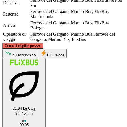
Ferrovie del Gargano, Marino Bus, FlixBus
489,88
Distanza
km
Ferrovie del Gargano, Marino Bus, FlixBus
Partenza
Manfredonia
Ferrovie del Gargano, Marino Bus, FlixBus
Arrivo
Bologna
Operatore di
Ferrovie del Gargano, Marino Bus
Ferrovie del
viaggio
Gargano, Marino Bus, FlixBus
©
CARTO
, ©
OpenStreetMap
contributors
Cerca il miglior prezzo
Bologna
Più economico
Più veloce
21.94 kg CO
2
Manfredonia
9 h 45 min
00:05