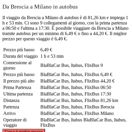
Da Brescia a Milano in autobus
Il viaggio da Brescia a Milano di autobus è di 81,26 km e impiega 1
h e 53 min. Ci sono 9 collegamenti al giorno, con la prima partenza
a 06:50 e l'ultima a 17:30. È possibile viaggiare da Brescia a Milano
tramite autobus per un minimo di 6,49 € o fino a 44,20 €. Il miglior
prezzo per questo viaggio è 6,49 €.
Prezzo più basso
6,49 €
Durata del viaggio
1 h e 53 min
Connessione al
BlaBlaCar Bus, Itabus, FlixBus
9
giorno
Prezzo più basso
BlaBlaCar Bus, Itabus, FlixBus
6,49 €
Il prezzo più alto
BlaBlaCar Bus, Itabus, FlixBus
44,20 €
Prima Partenza
BlaBlaCar Bus, Itabus, FlixBus
06:50
Ultima partenza
BlaBlaCar Bus, Itabus, FlixBus
17:30
Distanza
BlaBlaCar Bus, Itabus, FlixBus
81,26 km
Partenza
BlaBlaCar Bus, Itabus, FlixBus
Brescia
Arrivo
BlaBlaCar Bus, Itabus, FlixBus
Milano
Operatore di
BlaBlaCar Bus, Itabus
BlaBlaCar Bus, Itabus,
viaggio
FlixBus
©
CARTO
, ©
OpenStreetMap
contributors
Cerca il miglior prezzo