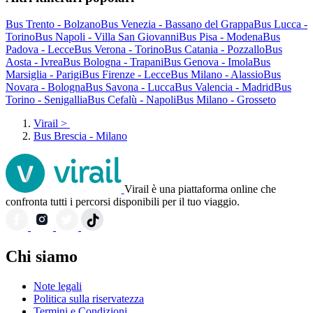
Bus Trento - Bolzano
Bus Venezia - Bassano del Grappa
Bus Lucca -
Torino
Bus Napoli - Villa San Giovanni
Bus Pisa - Modena
Bus
Padova - Lecce
Bus Verona - Torino
Bus Catania - Pozzallo
Bus
Aosta - Ivrea
Bus Bologna - Trapani
Bus Genova - Imola
Bus
Marsiglia - Parigi
Bus Firenze - Lecce
Bus Milano - Alassio
Bus
Novara - Bologna
Bus Savona - Lucca
Bus Valencia - Madrid
Bus
Torino - Senigallia
Bus Cefalù - Napoli
Bus Milano - Grosseto
Virail
>
Bus Brescia - Milano
Virail è una piattaforma online che
confronta tutti i percorsi disponibili per il tuo viaggio.
Chi siamo
Note legali
Politica sulla riservatezza
Termini e Condizioni