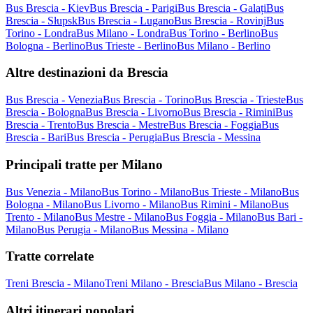
Bus Brescia - Kiev
Bus Brescia - Parigi
Bus Brescia - Galați
Bus
Brescia - Słupsk
Bus Brescia - Lugano
Bus Brescia - Rovinj
Bus
Torino - Londra
Bus Milano - Londra
Bus Torino - Berlino
Bus
Bologna - Berlino
Bus Trieste - Berlino
Bus Milano - Berlino
Altre destinazioni da Brescia
Bus Brescia - Venezia
Bus Brescia - Torino
Bus Brescia - Trieste
Bus
Brescia - Bologna
Bus Brescia - Livorno
Bus Brescia - Rimini
Bus
Brescia - Trento
Bus Brescia - Mestre
Bus Brescia - Foggia
Bus
Brescia - Bari
Bus Brescia - Perugia
Bus Brescia - Messina
Principali tratte per Milano
Bus Venezia - Milano
Bus Torino - Milano
Bus Trieste - Milano
Bus
Bologna - Milano
Bus Livorno - Milano
Bus Rimini - Milano
Bus
Trento - Milano
Bus Mestre - Milano
Bus Foggia - Milano
Bus Bari -
Milano
Bus Perugia - Milano
Bus Messina - Milano
Tratte correlate
Treni Brescia - Milano
Treni Milano - Brescia
Bus Milano - Brescia
Altri itinerari popolari