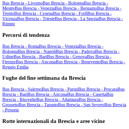
Bus Brescia - Livorno
Bus Brescia - Bologna
Bus Brescia -
Mestre
Bus Brescia - Venezia
Bus Brescia - Bergamo
Bus Brescia -
Trento
Bus Brescia - Cesena
Bus Brescia - Forlì
Bus Brescia -
Vicenza
Bus Brescia - Trieste
Bus Brescia - La Spezia
Bus Brescia -
Rimini
Percorsi di tendenza
Bus Brescia - Roma
Bus Brescia - Venezia
Bus Brescia -
Bologna
Bus Brescia - Napoli
Bus Brescia - Padova
Bus Brescia -
Udine
Bus Brescia - Bari
Bus Brescia - Genova
Bus Brescia -
Firenze
Bus Brescia - Ancona
Bus Brescia - Benevento
Bus Brescia -
Reggio Emilia
Fughe del fine settimana da Brescia
Bus Brescia - Salerno
Bus Brescia - Parigi
Bus Brescia - Pescara
Bus
Brescia - Bari
Bus Brescia - Ancona
Bus Brescia - Caserta
Bus
Brescia - Bisceglie
Bus Brescia - Altamura
Bus Brescia -
Grosseto
Bus Brescia - Taranto
Bus Brescia - San Severo
Bus Brescia
- Perugia
Rotte internazionali da Brescia e aree vicine