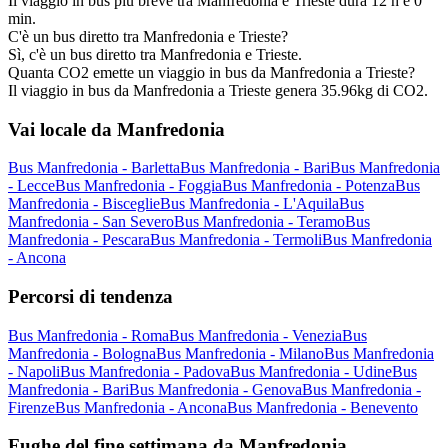
Il viaggio in bus più breve tra Manfredonia e Trieste dura 12 h e 0
min.
C'è un bus diretto tra Manfredonia e Trieste?
Sì, c'è un bus diretto tra Manfredonia e Trieste.
Quanta CO2 emette un viaggio in bus da Manfredonia a Trieste?
Il viaggio in bus da Manfredonia a Trieste genera 35.96kg di CO2.
Vai locale da Manfredonia
Bus Manfredonia - Barletta
Bus Manfredonia - Bari
Bus Manfredonia
- Lecce
Bus Manfredonia - Foggia
Bus Manfredonia - Potenza
Bus
Manfredonia - Bisceglie
Bus Manfredonia - L'Aquila
Bus
Manfredonia - San Severo
Bus Manfredonia - Teramo
Bus
Manfredonia - Pescara
Bus Manfredonia - Termoli
Bus Manfredonia
- Ancona
Percorsi di tendenza
Bus Manfredonia - Roma
Bus Manfredonia - Venezia
Bus
Manfredonia - Bologna
Bus Manfredonia - Milano
Bus Manfredonia
- Napoli
Bus Manfredonia - Padova
Bus Manfredonia - Udine
Bus
Manfredonia - Bari
Bus Manfredonia - Genova
Bus Manfredonia -
Firenze
Bus Manfredonia - Ancona
Bus Manfredonia - Benevento
Fughe del fine settimana da Manfredonia