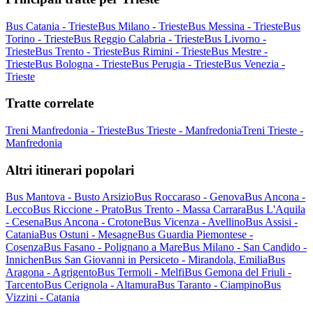
Bus Catania - Trieste
Bus Milano - Trieste
Bus Messina - Trieste
Bus
Torino - Trieste
Bus Reggio Calabria - Trieste
Bus Livorno -
Trieste
Bus Trento - Trieste
Bus Rimini - Trieste
Bus Mestre -
Trieste
Bus Bologna - Trieste
Bus Perugia - Trieste
Bus Venezia -
Trieste
Tratte correlate
Treni Manfredonia - Trieste
Bus Trieste - Manfredonia
Treni Trieste -
Manfredonia
Altri itinerari popolari
Bus Mantova - Busto Arsizio
Bus Roccaraso - Genova
Bus Ancona -
Lecco
Bus Riccione - Prato
Bus Trento - Massa Carrara
Bus L'Aquila
- Cesena
Bus Ancona - Crotone
Bus Vicenza - Avellino
Bus Assisi -
Catania
Bus Ostuni - Mesagne
Bus Guardia Piemontese -
Cosenza
Bus Fasano - Polignano a Mare
Bus Milano - San Candido -
Innichen
Bus San Giovanni in Persiceto - Mirandola, Emilia
Bus
Aragona - Agrigento
Bus Termoli - Melfi
Bus Gemona del Friuli -
Tarcento
Bus Cerignola - Altamura
Bus Taranto - Ciampino
Bus
Vizzini - Catania