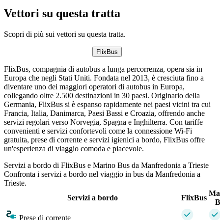
Vettori su questa tratta
Scopri di più sui vettori su questa tratta.
FlixBus
FlixBus, compagnia di autobus a lunga percorrenza, opera sia in
Europa che negli Stati Uniti. Fondata nel 2013, è cresciuta fino a
diventare uno dei maggiori operatori di autobus in Europa,
collegando oltre 2.500 destinazioni in 30 paesi. Originario della
Germania, FlixBus si è espanso rapidamente nei paesi vicini tra cui
Francia, Italia, Danimarca, Paesi Bassi e Croazia, offrendo anche
servizi regolari verso Norvegia, Spagna e Inghilterra. Con tariffe
convenienti e servizi confortevoli come la connessione Wi-Fi
gratuita, prese di corrente e servizi igienici a bordo, FlixBus offre
un'esperienza di viaggio comoda e piacevole.
Servizi a bordo di FlixBus e Marino Bus da Manfredonia a Trieste
Confronta i servizi a bordo nel viaggio in bus da Manfredonia a
Trieste.
Ma
Servizi a bordo
FlixBus
B
Prese di corrente