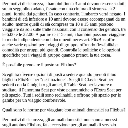
Per motivi di sicurezza, i bambini fino a 3 anni devono essere seduti
su un seggiolino adatto, fissato con una cintura di sicurezza a 2
punti, fornita dai genitori. In caso contrario, l'imbarco verrà negato. I
bambini di età inferiore a 10 anni devono essere accompagnati da un
adulto, mentre quelli di età compresa tra 10 e 15 anni possono
viaggiare da soli sulle tratte nazionali con il consenso dei genitori, tra
le 6:00 e le 22:00. A partire dai 15 anni, i bambini possono viaggiare
in modo indipendente con i documenti necessari. FlixBus offre
anche varie opzioni per i viaggi di gruppo, offrendo flessibilità e
comodità per gruppi più grandi. Controlla le politiche e le opzioni
specifiche per i viaggi di gruppo quando prenoti la tua corsa.
È possibile prenotare il posto su Flixbus?
Scegli tra diverse opzioni di posti a sedere quando prenoti il ​​tuo
biglietto FlixBus per "destinazione". Scegli il Classic Seat per
sederti con la famiglia o gli amici, il Table Seat per lavorare o
studiare, il Panorama Seat per viste panoramiche o l'Extra Seat per
più spazio. Tutti i sedili sono reclinabili e offrono più spazio per le
gambe per un viaggio confortevole.
Quali sono le norme per viaggiare con animali domestici su Flixbus?
Per motivi di sicurezza, gli animali domestici non sono ammessi
sugli autobus Flixbus, fatta eccezione per gli animali di servizio.