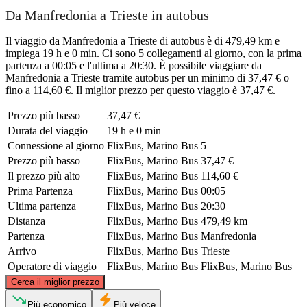
Da Manfredonia a Trieste in autobus
Il viaggio da Manfredonia a Trieste di autobus è di 479,49 km e
impiega 19 h e 0 min. Ci sono 5 collegamenti al giorno, con la prima
partenza a 00:05 e l'ultima a 20:30. È possibile viaggiare da
Manfredonia a Trieste tramite autobus per un minimo di 37,47 € o
fino a 114,60 €. Il miglior prezzo per questo viaggio è 37,47 €.
Prezzo più basso
37,47 €
Durata del viaggio
19 h e 0 min
Connessione al giorno
FlixBus, Marino Bus
5
Prezzo più basso
FlixBus, Marino Bus
37,47 €
Il prezzo più alto
FlixBus, Marino Bus
114,60 €
Prima Partenza
FlixBus, Marino Bus
00:05
Ultima partenza
FlixBus, Marino Bus
20:30
Distanza
FlixBus, Marino Bus
479,49 km
Partenza
FlixBus, Marino Bus
Manfredonia
Arrivo
FlixBus, Marino Bus
Trieste
Operatore di viaggio
FlixBus, Marino Bus
FlixBus, Marino Bus
©
CARTO
, ©
OpenStreetMap
contributors
Cerca il miglior prezzo
Trieste
Più economico
Più veloce