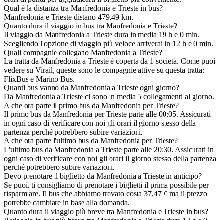
Qual è la distanza tra Manfredonia e Trieste in bus?
Manfredonia e Trieste distano 479,49 km.
Quanto dura il viaggio in bus tra Manfredonia e Trieste?
Il viaggio da Manfredonia a Trieste dura in media 19 h e 0 min.
Scegliendo l'opzione di viaggio più veloce arriverai in 12 h e 0 min.
Quali compagnie collegano Manfredonia a Trieste?
La tratta da Manfredonia a Trieste è coperta da 1 società. Come puoi
vedere su Virail, queste sono le compagnie attive su questa tratta:
FlixBus e Marino Bus.
Quanti bus vanno da Manfredonia a Trieste ogni giorno?
Da Manfredonia a Trieste ci sono in media 5 collegamenti al giorno.
A che ora parte il primo bus da Manfredonia per Trieste?
Il primo bus da Manfredonia per Trieste parte alle 00:05. Assicurati
in ogni caso di verificare con noi gli orari il giorno stesso della
partenza perché potrebbero subire variazioni.
A che ora parte l'ultimo bus da Manfredonia per Trieste?
L'ultimo bus da Manfredonia a Trieste parte alle 20:30. Assicurati in
ogni caso di verificare con noi gli orari il giorno stesso della partenza
perché potrebbero subire variazioni.
Devo prenotare il biglietto da Manfredonia a Trieste in anticipo?
Se puoi, ti consigliamo di prenotare i biglietti il prima possibile per
risparmiare. Il bus che abbiamo trovato costa 37,47 € ma il prezzo
potrebbe cambiare in base alla domanda.
Quanto dura il viaggio più breve tra Manfredonia e Trieste in bus?