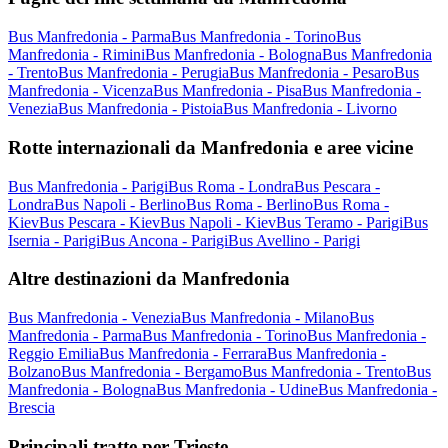
Bus Manfredonia - Parma
Bus Manfredonia - Torino
Bus
Manfredonia - Rimini
Bus Manfredonia - Bologna
Bus Manfredonia
- Trento
Bus Manfredonia - Perugia
Bus Manfredonia - Pesaro
Bus
Manfredonia - Vicenza
Bus Manfredonia - Pisa
Bus Manfredonia -
Venezia
Bus Manfredonia - Pistoia
Bus Manfredonia - Livorno
Rotte internazionali da Manfredonia e aree vicine
Bus Manfredonia - Parigi
Bus Roma - Londra
Bus Pescara -
Londra
Bus Napoli - Berlino
Bus Roma - Berlino
Bus Roma -
Kiev
Bus Pescara - Kiev
Bus Napoli - Kiev
Bus Teramo - Parigi
Bus
Isernia - Parigi
Bus Ancona - Parigi
Bus Avellino - Parigi
Altre destinazioni da Manfredonia
Bus Manfredonia - Venezia
Bus Manfredonia - Milano
Bus
Manfredonia - Parma
Bus Manfredonia - Torino
Bus Manfredonia -
Reggio Emilia
Bus Manfredonia - Ferrara
Bus Manfredonia -
Bolzano
Bus Manfredonia - Bergamo
Bus Manfredonia - Trento
Bus
Manfredonia - Bologna
Bus Manfredonia - Udine
Bus Manfredonia -
Brescia
Principali tratte per Trieste