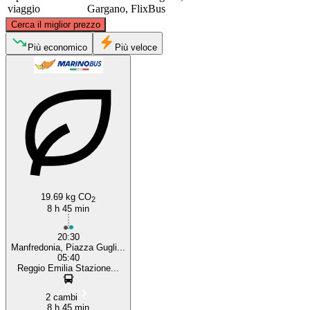
viaggio
Gargano, FlixBus
©
CARTO
, ©
OpenStreetMap
contributors
Cerca il miglior prezzo
Reggio Emilia
Più economico
Più veloce
Manfredonia
19.69 kg CO
2
8 h 45 min
20:30
Manfredonia, Piazza Gugli...
05:40
Reggio Emilia Stazione...
2 cambi
8 h 45 min