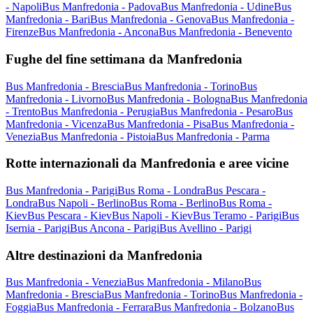
- Napoli
Bus Manfredonia - Padova
Bus Manfredonia - Udine
Bus
Manfredonia - Bari
Bus Manfredonia - Genova
Bus Manfredonia -
Firenze
Bus Manfredonia - Ancona
Bus Manfredonia - Benevento
Fughe del fine settimana da Manfredonia
Bus Manfredonia - Brescia
Bus Manfredonia - Torino
Bus
Manfredonia - Livorno
Bus Manfredonia - Bologna
Bus Manfredonia
- Trento
Bus Manfredonia - Perugia
Bus Manfredonia - Pesaro
Bus
Manfredonia - Vicenza
Bus Manfredonia - Pisa
Bus Manfredonia -
Venezia
Bus Manfredonia - Pistoia
Bus Manfredonia - Parma
Rotte internazionali da Manfredonia e aree vicine
Bus Manfredonia - Parigi
Bus Roma - Londra
Bus Pescara -
Londra
Bus Napoli - Berlino
Bus Roma - Berlino
Bus Roma -
Kiev
Bus Pescara - Kiev
Bus Napoli - Kiev
Bus Teramo - Parigi
Bus
Isernia - Parigi
Bus Ancona - Parigi
Bus Avellino - Parigi
Altre destinazioni da Manfredonia
Bus Manfredonia - Venezia
Bus Manfredonia - Milano
Bus
Manfredonia - Brescia
Bus Manfredonia - Torino
Bus Manfredonia -
Foggia
Bus Manfredonia - Ferrara
Bus Manfredonia - Bolzano
Bus