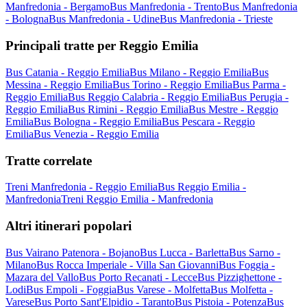
Manfredonia - Bergamo
Bus Manfredonia - Trento
Bus Manfredonia
- Bologna
Bus Manfredonia - Udine
Bus Manfredonia - Trieste
Principali tratte per Reggio Emilia
Bus Catania - Reggio Emilia
Bus Milano - Reggio Emilia
Bus
Messina - Reggio Emilia
Bus Torino - Reggio Emilia
Bus Parma -
Reggio Emilia
Bus Reggio Calabria - Reggio Emilia
Bus Perugia -
Reggio Emilia
Bus Rimini - Reggio Emilia
Bus Mestre - Reggio
Emilia
Bus Bologna - Reggio Emilia
Bus Pescara - Reggio
Emilia
Bus Venezia - Reggio Emilia
Tratte correlate
Treni Manfredonia - Reggio Emilia
Bus Reggio Emilia -
Manfredonia
Treni Reggio Emilia - Manfredonia
Altri itinerari popolari
Bus Vairano Patenora - Bojano
Bus Lucca - Barletta
Bus Sarno -
Milano
Bus Rocca Imperiale - Villa San Giovanni
Bus Foggia -
Mazara del Vallo
Bus Porto Recanati - Lecce
Bus Pizzighettone -
Lodi
Bus Empoli - Foggia
Bus Varese - Molfetta
Bus Molfetta -
Varese
Bus Porto Sant'Elpidio - Taranto
Bus Pistoia - Potenza
Bus