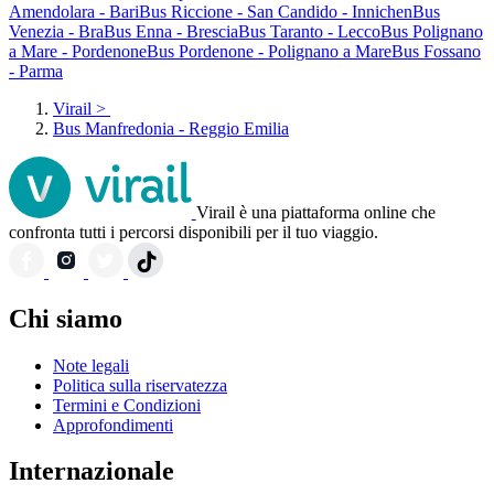
Amendolara - Bari
Bus Riccione - San Candido - Innichen
Bus
Venezia - Bra
Bus Enna - Brescia
Bus Taranto - Lecco
Bus Polignano
a Mare - Pordenone
Bus Pordenone - Polignano a Mare
Bus Fossano
- Parma
Virail
>
Bus Manfredonia - Reggio Emilia
Virail è una piattaforma online che
confronta tutti i percorsi disponibili per il tuo viaggio.
Chi siamo
Note legali
Politica sulla riservatezza
Termini e Condizioni
Approfondimenti
Internazionale