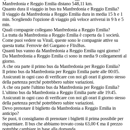
Manfredonia e Reggio Emilia distano 548,11 km.
Quanto dura il viaggio in bus tra Manfredonia e Reggio Emilia?
Il viaggio da Manfredonia a Reggio Emilia dura in media 15 h e 1
min. Scegliendo l'opzione di viaggio più veloce arriverai in 9 h e 5
min.
Quali compagnie collegano Manfredonia a Reggio Emilia?
La tratta da Manfredonia a Reggio Emilia è coperta da 1 società.
Come puoi vedere su Virail, queste sono le compagnie attive su
questa tratta: Ferrovie del Gargano e FlixBus.
Quanti bus vanno da Manfredonia a Reggio Emilia ogni giorno?
Da Manfredonia a Reggio Emilia ci sono in media 9 collegamenti al
giorno.
A che ora parte il primo bus da Manfredonia per Reggio Emilia?
Il primo bus da Manfredonia per Reggio Emilia parte alle 00:05.
Assicurati in ogni caso di verificare con noi gli orari il giorno stesso
della partenza perché potrebbero subire variazioni.
A che ora parte l'ultimo bus da Manfredonia per Reggio Emilia?
L'ultimo bus da Manfredonia a Reggio Emilia parte alle 19:45.
Assicurati in ogni caso di verificare con noi gli orari il giorno stesso
della partenza perché potrebbero subire variazioni.
Devo prenotare il biglietto da Manfredonia a Reggio Emilia in
anticipo?
Se puoi, ti consigliamo di prenotare i biglietti il prima possibile per
risparmiare. Il bus che abbiamo trovato costa 63,00 € ma il prezzo
potrebbe cambiare in base alla domanda.