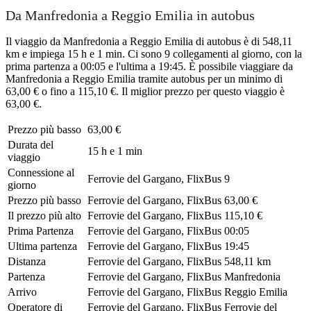
Da Manfredonia a Reggio Emilia in autobus
Il viaggio da Manfredonia a Reggio Emilia di autobus è di 548,11
km e impiega 15 h e 1 min. Ci sono 9 collegamenti al giorno, con la
prima partenza a 00:05 e l'ultima a 19:45. È possibile viaggiare da
Manfredonia a Reggio Emilia tramite autobus per un minimo di
63,00 € o fino a 115,10 €. Il miglior prezzo per questo viaggio è
63,00 €.
Prezzo più basso
63,00 €
Durata del
15 h e 1 min
viaggio
Connessione al
Ferrovie del Gargano, FlixBus
9
giorno
Prezzo più basso
Ferrovie del Gargano, FlixBus
63,00 €
Il prezzo più alto
Ferrovie del Gargano, FlixBus
115,10 €
Prima Partenza
Ferrovie del Gargano, FlixBus
00:05
Ultima partenza
Ferrovie del Gargano, FlixBus
19:45
Distanza
Ferrovie del Gargano, FlixBus
548,11 km
Partenza
Ferrovie del Gargano, FlixBus
Manfredonia
Arrivo
Ferrovie del Gargano, FlixBus
Reggio Emilia
Operatore di
Ferrovie del Gargano, FlixBus
Ferrovie del