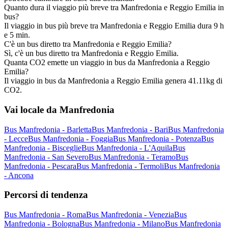
Quanto dura il viaggio più breve tra Manfredonia e Reggio Emilia in
bus?
Il viaggio in bus più breve tra Manfredonia e Reggio Emilia dura 9 h
e 5 min.
C'è un bus diretto tra Manfredonia e Reggio Emilia?
Sì, c'è un bus diretto tra Manfredonia e Reggio Emilia.
Quanta CO2 emette un viaggio in bus da Manfredonia a Reggio
Emilia?
Il viaggio in bus da Manfredonia a Reggio Emilia genera 41.11kg di
CO2.
Vai locale da Manfredonia
Bus Manfredonia - Barletta
Bus Manfredonia - Bari
Bus Manfredonia
- Lecce
Bus Manfredonia - Foggia
Bus Manfredonia - Potenza
Bus
Manfredonia - Bisceglie
Bus Manfredonia - L'Aquila
Bus
Manfredonia - San Severo
Bus Manfredonia - Teramo
Bus
Manfredonia - Pescara
Bus Manfredonia - Termoli
Bus Manfredonia
- Ancona
Percorsi di tendenza
Bus Manfredonia - Roma
Bus Manfredonia - Venezia
Bus
Manfredonia - Bologna
Bus Manfredonia - Milano
Bus Manfredonia