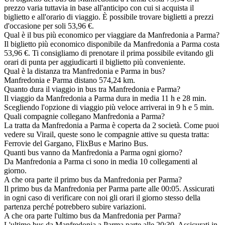
prezzo varia tuttavia in base all'anticipo con cui si acquista il
biglietto e all'orario di viaggio. È possibile trovare biglietti a prezzi
d'occasione per soli 53,96 €.
Qual è il bus più economico per viaggiare da Manfredonia a Parma?
Il biglietto più economico disponibile da Manfredonia a Parma costa
53,96 €. Ti consigliamo di prenotare il prima possibile evitando gli
orari di punta per aggiudicarti il biglietto più conveniente.
Qual è la distanza tra Manfredonia e Parma in bus?
Manfredonia e Parma distano 574,24 km.
Quanto dura il viaggio in bus tra Manfredonia e Parma?
Il viaggio da Manfredonia a Parma dura in media 11 h e 28 min.
Scegliendo l'opzione di viaggio più veloce arriverai in 9 h e 5 min.
Quali compagnie collegano Manfredonia a Parma?
La tratta da Manfredonia a Parma è coperta da 2 società. Come puoi
vedere su Virail, queste sono le compagnie attive su questa tratta:
Ferrovie del Gargano, FlixBus e Marino Bus.
Quanti bus vanno da Manfredonia a Parma ogni giorno?
Da Manfredonia a Parma ci sono in media 10 collegamenti al
giorno.
A che ora parte il primo bus da Manfredonia per Parma?
Il primo bus da Manfredonia per Parma parte alle 00:05. Assicurati
in ogni caso di verificare con noi gli orari il giorno stesso della
partenza perché potrebbero subire variazioni.
A che ora parte l'ultimo bus da Manfredonia per Parma?
L'ultimo bus da Manfredonia a Parma parte alle 20:30. Assicurati in