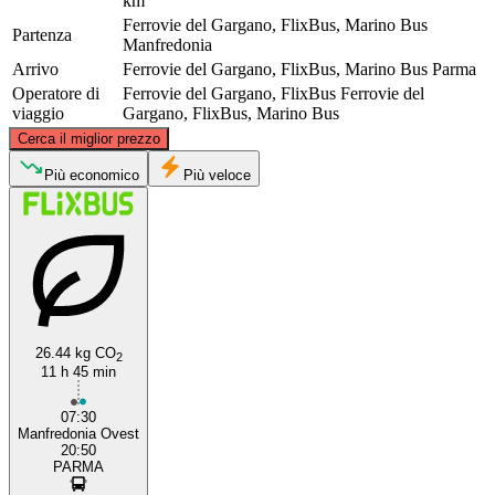
km
Ferrovie del Gargano, FlixBus, Marino Bus
Partenza
Manfredonia
Arrivo
Ferrovie del Gargano, FlixBus, Marino Bus
Parma
Operatore di
Ferrovie del Gargano, FlixBus
Ferrovie del
viaggio
Gargano, FlixBus, Marino Bus
©
CARTO
, ©
OpenStreetMap
contributors
Cerca il miglior prezzo
Parma
Più economico
Più veloce
26.44 kg CO
2
11 h 45 min
Manfredonia
07:30
Manfredonia Ovest
20:50
PARMA