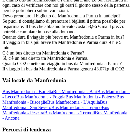
ogni caso di verificare con noi gli orari il giorno stesso della partenza
perché potrebbero subire variazioni.
Devo prenotare il biglietto da Manfredonia a Parma in anticipo?
Se puoi, ti consigliamo di prenotare i biglietti il prima possibile per
risparmiare. Il bus che abbiamo trovato costa 53,96 € ma il prezzo
potrebbe cambiare in base alla domanda.
Quanto dura il viaggio più breve tra Manfredonia e Parma in bus?
Il viaggio in bus più breve tra Manfredonia e Parma dura 9 h e 5
min.
C'è un bus diretto tra Manfredonia e Parma?
Sì, c'è un bus diretto tra Manfredonia e Parma.
Quanta CO2 emette un viaggio in bus da Manfredonia a Parma?
Il viaggio in bus da Manfredonia a Parma genera 43.07kg di CO2.
Vai locale da Manfredonia
Bus Manfredonia - Barletta
Bus Manfredonia - Bari
Bus Manfredonia
- Lecce
Bus Manfredonia - Foggia
Bus Manfredonia - Potenza
Bus
Manfredonia - Bisceglie
Bus Manfredonia - L'Aquila
Bus
Manfredonia - San Severo
Bus Manfredonia - Teramo
Bus
Manfredonia - Pescara
Bus Manfredonia - Termoli
Bus Manfredonia
- Ancona
Percorsi di tendenza