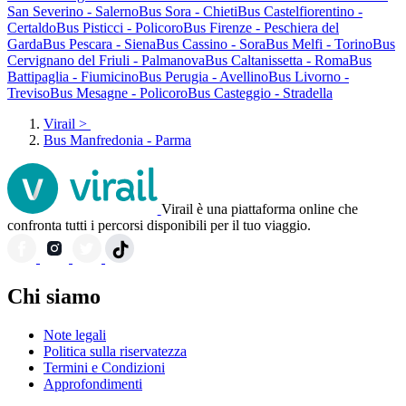
San Severino - Salerno
Bus Sora - Chieti
Bus Castelfiorentino -
Certaldo
Bus Pisticci - Policoro
Bus Firenze - Peschiera del
Garda
Bus Pescara - Siena
Bus Cassino - Sora
Bus Melfi - Torino
Bus
Cervignano del Friuli - Palmanova
Bus Caltanissetta - Roma
Bus
Battipaglia - Fiumicino
Bus Perugia - Avellino
Bus Livorno -
Treviso
Bus Mesagne - Policoro
Bus Casteggio - Stradella
Virail
>
Bus Manfredonia - Parma
Virail è una piattaforma online che
confronta tutti i percorsi disponibili per il tuo viaggio.
Chi siamo
Note legali
Politica sulla riservatezza
Termini e Condizioni
Approfondimenti