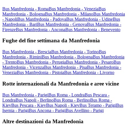
Bus Manfredonia - Roma
Bus Manfredonia - Venezia
Bus
Manfredonia - Bologna
Bus Manfredonia - Milano
Bus Manfredonia
- Napoli
Bus Manfredonia - Padova
Bus Manfredonia - Udine
Bus
Manfredonia - Bari
Bus Manfredonia - Genova
Bus Manfredonia -
Firenze
Bus Manfredonia - Ancona
Bus Manfredonia - Benevento
Fughe del fine settimana da Manfredonia
Bus Manfredonia - Brescia
Bus Manfredonia - Torino
Bus
Manfredonia - Rimini
Bus Manfredonia - Bologna
Bus Manfredonia
- Trento
Bus Manfredonia - Perugia
Bus Manfredonia - Pesaro
Bus
Manfredonia - Vicenza
Bus Manfredonia - Pisa
Bus Manfredonia -
Venezia
Bus Manfredonia - Pistoia
Bus Manfredonia - Livorno
Rotte internazionali da Manfredonia e aree vicine
Bus Manfredonia - Parigi
Bus Roma - Londra
Bus Pescara -
Londra
Bus Napoli - Berlino
Bus Roma - Berlino
Bus Roma -
Kiev
Bus Pescara - Kiev
Bus Napoli - Kiev
Bus Teramo - Parigi
Bus
Isernia - Parigi
Bus Ancona - Parigi
Bus Avellino - Parigi
Altre destinazioni da Manfredonia