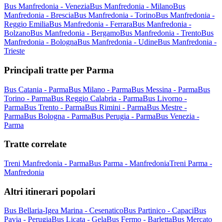
Bus Manfredonia - Venezia
Bus Manfredonia - Milano
Bus
Manfredonia - Brescia
Bus Manfredonia - Torino
Bus Manfredonia -
Reggio Emilia
Bus Manfredonia - Ferrara
Bus Manfredonia -
Bolzano
Bus Manfredonia - Bergamo
Bus Manfredonia - Trento
Bus
Manfredonia - Bologna
Bus Manfredonia - Udine
Bus Manfredonia -
Trieste
Principali tratte per Parma
Bus Catania - Parma
Bus Milano - Parma
Bus Messina - Parma
Bus
Torino - Parma
Bus Reggio Calabria - Parma
Bus Livorno -
Parma
Bus Trento - Parma
Bus Rimini - Parma
Bus Mestre -
Parma
Bus Bologna - Parma
Bus Perugia - Parma
Bus Venezia -
Parma
Tratte correlate
Treni Manfredonia - Parma
Bus Parma - Manfredonia
Treni Parma -
Manfredonia
Altri itinerari popolari
Bus Bellaria-Igea Marina - Cesenatico
Bus Partinico - Capaci
Bus
Pavia - Perugia
Bus Licata - Gela
Bus Fermo - Barletta
Bus Mercato