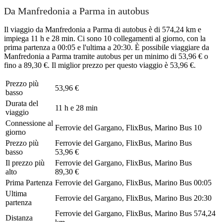
Da Manfredonia a Parma in autobus
Il viaggio da Manfredonia a Parma di autobus è di 574,24 km e
impiega 11 h e 28 min. Ci sono 10 collegamenti al giorno, con la
prima partenza a 00:05 e l'ultima a 20:30. È possibile viaggiare da
Manfredonia a Parma tramite autobus per un minimo di 53,96 € o
fino a 89,30 €. Il miglior prezzo per questo viaggio è 53,96 €.
Prezzo più
53,96 €
basso
Durata del
11 h e 28 min
viaggio
Connessione al
Ferrovie del Gargano, FlixBus, Marino Bus
10
giorno
Prezzo più
Ferrovie del Gargano, FlixBus, Marino Bus
basso
53,96 €
Il prezzo più
Ferrovie del Gargano, FlixBus, Marino Bus
alto
89,30 €
Prima Partenza
Ferrovie del Gargano, FlixBus, Marino Bus
00:05
Ultima
Ferrovie del Gargano, FlixBus, Marino Bus
20:30
partenza
Ferrovie del Gargano, FlixBus, Marino Bus
574,24
Distanza