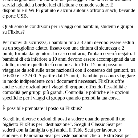
servizi igienici a bordo, luci di lettura e comode sedute. È
disponibile il Wi-Fi gratuito e alcuni autobus offrono snack, bevande
e porte USB.
Quali sono le condizioni per i viaggi con bambini, studenti e gruppi
su Flixbus?
Per motivi di sicurezza, i bambini fino a 3 anni devono essere seduti
su un seggiolino adatto, fissato con una cintura di sicurezza a 2
punti, fornita dai genitori. In caso contrario, l'imbarco verrà negato. I
bambini di età inferiore a 10 anni devono essere accompagnati da un
adulto, mentre quelli di età compresa tra 10 e 15 anni possono
viaggiare da soli sulle tratte nazionali con il consenso dei genitori, tra
le 6:00 e le 22:00. A partire dai 15 anni, i bambini possono viaggiare
in modo indipendente con i documenti necessari. FlixBus offre
anche varie opzioni per i viaggi di gruppo, offrendo flessibilità e
comodità per gruppi più grandi. Controlla le politiche e le opzioni
specifiche per i viaggi di gruppo quando prenoti la tua corsa.
È possibile prenotare il posto su Flixbus?
Scegli tra diverse opzioni di posti a sedere quando prenoti il ​​tuo
biglietto FlixBus per "destinazione". Scegli il Classic Seat per
sederti con la famiglia o gli amici, il Table Seat per lavorare o
studiare, il Panorama Seat per viste panoramiche o l'Extra Seat per