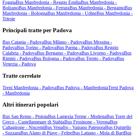
Foggia
Bus Manfredonia - Reggio Emilia
Bus Manfredonia -
Bolzano
Bus Manfredonia - Ferrara
Bus Manfredonia - Bergamo
Bus
Manfredonia - Bologna
Bus Manfredonia - Udine
Bus Manfredonia -
Trieste
Principali tratte per Padova
Bus Catania - Padova
Bus Milano - Padova
Bus Messina -
Padova
Bus Torino - Padova
Bus Parma - Padova
Bus Reggio
Calabria - Padova
Bus Bergamo - Padova
Bus Livorno - Padova
Bus
Rimini - Padova
Bus Bologna - Padova
Bus Trento - Padova
Bus
Venezia - Padova
Tratte correlate
Treni Manfredonia - Padova
Bus Padova - Manfredonia
Treni Padova
- Manfredonia
Altri itinerari popolari
Bus San Remo - Pistoia
Bus Lamezia Terme - Modena
Bus Torre del
Greco - Castellammare di Stabia
Bus Frosinone - Verona
Bus
Caltagirone - Niscemi
Bus Venafro - Vairano Patenora
Bus Quistello
- Suzzara
Bus Alano di Piave - Feltre
Bus Latiano - Mola di Bari
Bus