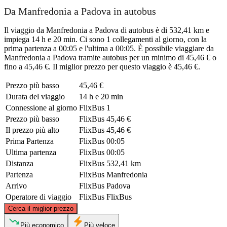
Da Manfredonia a Padova in autobus
Il viaggio da Manfredonia a Padova di autobus è di 532,41 km e
impiega 14 h e 20 min. Ci sono 1 collegamenti al giorno, con la
prima partenza a 00:05 e l'ultima a 00:05. È possibile viaggiare da
Manfredonia a Padova tramite autobus per un minimo di 45,46 € o
fino a 45,46 €. Il miglior prezzo per questo viaggio è 45,46 €.
Prezzo più basso
45,46 €
Durata del viaggio
14 h e 20 min
Connessione al giorno
FlixBus
1
Prezzo più basso
FlixBus
45,46 €
Il prezzo più alto
FlixBus
45,46 €
Prima Partenza
FlixBus
00:05
Ultima partenza
FlixBus
00:05
Distanza
FlixBus
532,41 km
Partenza
FlixBus
Manfredonia
Arrivo
FlixBus
Padova
Operatore di viaggio
FlixBus
FlixBus
©
CARTO
, ©
OpenStreetMap
contributors
Cerca il miglior prezzo
Padua
Più economico
Più veloce