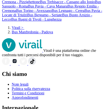
Cremona - Pizzighettone
Bus Trebisacce - Cassano allo Ionio
Bus
Sassuolo - Roma
Bus Pavia - Cava Manara
Bus Reggio Emilia -
Cremona
Bus Torino - Avezzano
Bus Legnago - Cerea
Bus Pavia -
Locate di Triulzi
Bus Bergamo - Seriate
Bus Busto Arsizio -
Lecce
Bus Bagni di Tivoli - Lunghezza
Virail
>
Bus Manfredonia - Padova
Virail è una piattaforma online che
confronta tutti i percorsi disponibili per il tuo viaggio.
Chi siamo
Note legali
Politica sulla riservatezza
Termini e Condizioni
Approfondimenti
Internazionale