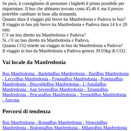
Se puoi, ti consigliamo di prenotare i biglietti il prima possibile per
risparmiare. Il bus che abbiamo trovato costa 45,46 € ma il prezzo
potrebbe cambiare in base alla domanda.
Quanto dura il viaggio più breve tra Manfredonia e Padova in bus?
Il viaggio in bus più breve tra Manfredonia e Padova dura 14 h e 20
min.
C'è un bus diretto tra Manfredonia e Padova?
Sì, c'è un bus diretto tra Manfredonia e Padova.
Quanta CO2 emette un viaggio in bus da Manfredonia a Padova?
Il viaggio in bus da Manfredonia a Padova genera 39.93kg di CO2.
Vai locale da Manfredonia
Bus Manfredonia - Barletta
Bus Manfredonia - Bari
Bus Manfredonia
- Lecce
Bus Manfredonia - Foggia
Bus Manfredonia - Potenza
Bus
Manfredonia - Bisceglie
Bus Manfredonia - L'Aquila
Bus
Manfredonia - San Severo
Bus Manfredonia - Teramo
Bus
Manfredonia - Pescara
Bus Manfredonia - Termoli
Bus Manfredonia
- Ancona
Percorsi di tendenza
Bus Manfredonia - Roma
Bus Manfredonia - Venezia
Bus
Manfredonia - Bologna
Bus Manfredonia - Milano
Bus Manfredonia