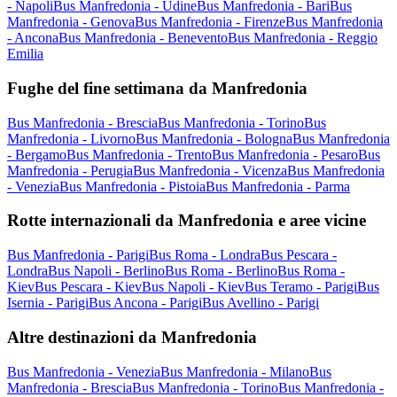
- Napoli
Bus Manfredonia - Udine
Bus Manfredonia - Bari
Bus
Manfredonia - Genova
Bus Manfredonia - Firenze
Bus Manfredonia
- Ancona
Bus Manfredonia - Benevento
Bus Manfredonia - Reggio
Emilia
Fughe del fine settimana da Manfredonia
Bus Manfredonia - Brescia
Bus Manfredonia - Torino
Bus
Manfredonia - Livorno
Bus Manfredonia - Bologna
Bus Manfredonia
- Bergamo
Bus Manfredonia - Trento
Bus Manfredonia - Pesaro
Bus
Manfredonia - Perugia
Bus Manfredonia - Vicenza
Bus Manfredonia
- Venezia
Bus Manfredonia - Pistoia
Bus Manfredonia - Parma
Rotte internazionali da Manfredonia e aree vicine
Bus Manfredonia - Parigi
Bus Roma - Londra
Bus Pescara -
Londra
Bus Napoli - Berlino
Bus Roma - Berlino
Bus Roma -
Kiev
Bus Pescara - Kiev
Bus Napoli - Kiev
Bus Teramo - Parigi
Bus
Isernia - Parigi
Bus Ancona - Parigi
Bus Avellino - Parigi
Altre destinazioni da Manfredonia
Bus Manfredonia - Venezia
Bus Manfredonia - Milano
Bus
Manfredonia - Brescia
Bus Manfredonia - Torino
Bus Manfredonia -