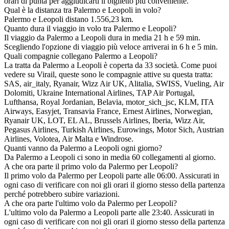
orari di punta per aggiudicarti il biglietto più conveniente.
Qual è la distanza tra Palermo e Leopoli in volo?
Palermo e Leopoli distano 1.556,23 km.
Quanto dura il viaggio in volo tra Palermo e Leopoli?
Il viaggio da Palermo a Leopoli dura in media 21 h e 59 min.
Scegliendo l'opzione di viaggio più veloce arriverai in 6 h e 5 min.
Quali compagnie collegano Palermo a Leopoli?
La tratta da Palermo a Leopoli è coperta da 33 società. Come puoi
vedere su Virail, queste sono le compagnie attive su questa tratta:
SAS, air_italy, Ryanair, Wizz Air UK, Alitalia, SWISS, Vueling, Air
Dolomiti, Ukraine International Airlines, TAP Air Portugal,
Lufthansa, Royal Jordanian, Belavia, motor_sich_jsc, KLM, ITA
Airways, Easyjet, Transavia France, Ernest Airlines, Norwegian,
Ryanair UK, LOT, EL AL, Brussels Airlines, Iberia, Wizz Air,
Pegasus Airlines, Turkish Airlines, Eurowings, Motor Sich, Austrian
Airlines, Volotea, Air Malta e Windrose.
Quanti vanno da Palermo a Leopoli ogni giorno?
Da Palermo a Leopoli ci sono in media 60 collegamenti al giorno.
A che ora parte il primo volo da Palermo per Leopoli?
Il primo volo da Palermo per Leopoli parte alle 06:00. Assicurati in
ogni caso di verificare con noi gli orari il giorno stesso della partenza
perché potrebbero subire variazioni.
A che ora parte l'ultimo volo da Palermo per Leopoli?
L'ultimo volo da Palermo a Leopoli parte alle 23:40. Assicurati in
ogni caso di verificare con noi gli orari il giorno stesso della partenza