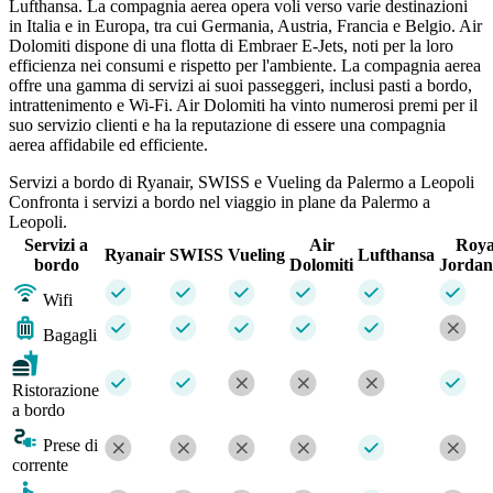
Lufthansa. La compagnia aerea opera voli verso varie destinazioni
in Italia e in Europa, tra cui Germania, Austria, Francia e Belgio. Air
Dolomiti dispone di una flotta di Embraer E-Jets, noti per la loro
efficienza nei consumi e rispetto per l'ambiente. La compagnia aerea
offre una gamma di servizi ai suoi passeggeri, inclusi pasti a bordo,
intrattenimento e Wi-Fi. Air Dolomiti ha vinto numerosi premi per il
suo servizio clienti e ha la reputazione di essere una compagnia
aerea affidabile ed efficiente.
Servizi a bordo di Ryanair, SWISS e Vueling da Palermo a Leopoli
Confronta i servizi a bordo nel viaggio in plane da Palermo a
Leopoli.
Servizi a
Air
Roya
Ryanair
SWISS
Vueling
Lufthansa
bordo
Dolomiti
Jordan
Wifi
Bagagli
Ristorazione
a bordo
Prese di
corrente