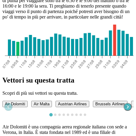
di punta per viaggiare sono tra le 6:30 e le 9:00 del mattino o tra le
16:00 e le 19:00 la sera. Ti preghiamo di tenerlo presente quando
viaggi verso il punto di partenza poiché potresti aver bisogno di un
po' di tempo in più per arrivare, in particolare nelle grandi città!
Vettori su questa tratta
Scopri di più sui vettori su questa tratta.
Air Dolomiti
Air Malta
Austrian Airlines
Brussels Airlines
E
Air Dolomiti è una compagnia aerea regionale italiana con sede a
Verona, in Italia. È stata fondata nel 1989 ed è una filiale di