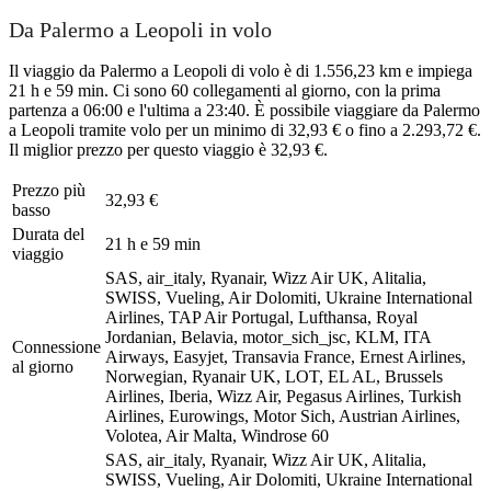
Da Palermo a Leopoli in volo
Il viaggio da Palermo a Leopoli di volo è di 1.556,23 km e impiega
21 h e 59 min. Ci sono 60 collegamenti al giorno, con la prima
partenza a 06:00 e l'ultima a 23:40. È possibile viaggiare da Palermo
a Leopoli tramite volo per un minimo di 32,93 € o fino a 2.293,72 €.
Il miglior prezzo per questo viaggio è 32,93 €.
Prezzo più
32,93 €
basso
Durata del
21 h e 59 min
viaggio
SAS, air_italy, Ryanair, Wizz Air UK, Alitalia,
SWISS, Vueling, Air Dolomiti, Ukraine International
Airlines, TAP Air Portugal, Lufthansa, Royal
Jordanian, Belavia, motor_sich_jsc, KLM, ITA
Connessione
Airways, Easyjet, Transavia France, Ernest Airlines,
al giorno
Norwegian, Ryanair UK, LOT, EL AL, Brussels
Airlines, Iberia, Wizz Air, Pegasus Airlines, Turkish
Airlines, Eurowings, Motor Sich, Austrian Airlines,
Volotea, Air Malta, Windrose
60
SAS, air_italy, Ryanair, Wizz Air UK, Alitalia,
SWISS, Vueling, Air Dolomiti, Ukraine International