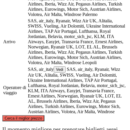
Airlines, Iberia, Wizz Air, Pegasus Airlines, Turkish
Airlines, Eurowings, Motor Sich, Austrian Airlines,
Volotea, Air Malta, Windrose
Palermo
SAS, air_italy, Ryanair, Wizz Air UK, Alitalia,
SWISS, Vueling, Air Dolomiti, Ukraine International
Airlines, TAP Air Portugal, Lufthansa, Royal
Jordanian, Belavia, motor_sich_jsc, KLM, ITA
Arrivo
Airways, Easyjet, Transavia France, Ernest Airlines,
Norwegian, Ryanair UK, LOT, EL AL, Brussels
Airlines, Iberia, Wizz Air, Pegasus Airlines, Turkish
Airlines, Eurowings, Motor Sich, Austrian Airlines,
Volotea, Air Malta, Windrose
Leopoli
SAS, air_italy
SAS, air_italy, Ryanair, Wizz
Vedi
Air UK, Alitalia, SWISS, Vueling, Air Dolomiti,
Ukraine International Airlines, TAP Air Portugal,
Lufthansa, Royal Jordanian, Belavia, motor_sich_jsc,
Operatore di
KLM, ITA Airways, Easyjet, Transavia France,
viaggio
Ernest Airlines, Norwegian, Ryanair UK, LOT, EL
AL, Brussels Airlines, Iberia, Wizz Air, Pegasus
Airlines, Turkish Airlines, Eurowings, Motor Sich,
Austrian Airlines, Volotea, Air Malta, Windrose
©
CARTO
, ©
OpenStreetMap
contributors
Cerca il miglior prezzo
Lviv
Il momento migliore per prenotare biglietti aerei