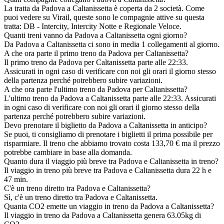
La tratta da Padova a Caltanissetta è coperta da 2 società. Come
puoi vedere su Virail, queste sono le compagnie attive su questa
tratta: DB - Intercity, Intercity Notte e Regionale Veloce.
Quanti treni vanno da Padova a Caltanissetta ogni giorno?
Da Padova a Caltanissetta ci sono in media 1 collegamenti al giorno.
A che ora parte il primo treno da Padova per Caltanissetta?
Il primo treno da Padova per Caltanissetta parte alle 22:33.
Assicurati in ogni caso di verificare con noi gli orari il giorno stesso
della partenza perché potrebbero subire variazioni.
A che ora parte l'ultimo treno da Padova per Caltanissetta?
L'ultimo treno da Padova a Caltanissetta parte alle 22:33. Assicurati
in ogni caso di verificare con noi gli orari il giorno stesso della
partenza perché potrebbero subire variazioni.
Devo prenotare il biglietto da Padova a Caltanissetta in anticipo?
Se puoi, ti consigliamo di prenotare i biglietti il prima possibile per
risparmiare. Il treno che abbiamo trovato costa 133,70 € ma il prezzo
potrebbe cambiare in base alla domanda.
Quanto dura il viaggio più breve tra Padova e Caltanissetta in treno?
Il viaggio in treno più breve tra Padova e Caltanissetta dura 22 h e
47 min.
C'è un treno diretto tra Padova e Caltanissetta?
Sì, c'è un treno diretto tra Padova e Caltanissetta.
Quanta CO2 emette un viaggio in treno da Padova a Caltanissetta?
Il viaggio in treno da Padova a Caltanissetta genera 63.05kg di