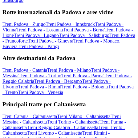
Strasburgo
Rotte internazionali da Padova e aree vicine
Treni Padova - Zurigo
Treni Padova - Innsbruck
Treni Padova -
Vienna
Treni Padova - Losanna
Treni Padova - Berna
Treni Padova -
Lione
Treni Padova - Lugano
Treni Padova - Salisburgo
Treni Padova
- Francoforte
Treni Padova - Ginevra
Treni Padova - Monaco,
Baviera
Treni Padova - Parigi
Altre destinazioni da Padova
Treni Padova - Catania
Treni Padova - Milano
Treni Padova -
Messina
Treni Padova - Torino
Treni Padova - Parma
Treni Padova -
Reggio Calabria
Treni Padova - Bergamo
Treni Padova -
Livorno
Treni Padova - Rimini
Treni Padova - Bologna
Treni Padova
- Trento
Treni Padova - Venezia
Principali tratte per Caltanissetta
Treni Catania - Caltanissetta
Treni Milano - Caltanissetta
Treni
Messina - Caltanissetta
Treni Torino - Caltanissetta
Treni Parma -
Caltanissetta
Treni Reggio Calabria - Caltanissetta
Treni Trento -
Caltanissetta
Treni Livorno - Caltanissetta
Treni Rimini -