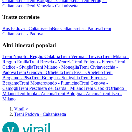
Caltanissetta
Treni Bologna - Caltanissetta
Treni Perugia -
Caltanissetta
Treni Venezia - Caltanissetta
Tratte correlate
Bus Padova - Caltanissetta
Bus Caltanissetta - Padova
Treni
Caltanissetta - Padova
Altri itinerari popolari
Treni Napoli - Reggio Calabria
Treni Verona - Treviso
Treni Milano -
Reggio Emilia
Treni Brescia - Venezia
Treni Foligno - Firenze
Treni
Cadice - Siviglia
Treni Milano - Moneglia
Treni Civitavecchia -
Padova
Treni Genova - Orbetello
Treni Pisa - Orbetello
Treni
Bergamo - Pisa
Treni Bologna - Senigallia
Treni Firenze -
Bergamo
Treni Monterotondo - Fiumicino
Treni Genova -
Camogli
Treni Peschiera del Garda - Milano
Treni Capo d'Orlando -
Milano
Treni Imola - Ancona
Treni Bologna - Ancona
Treni Iseo -
Milano
Virail
>
Treni Padova - Caltanissetta