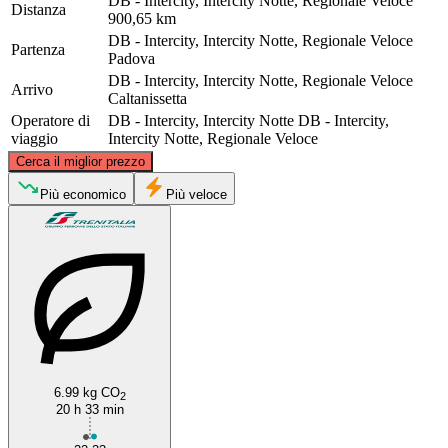
DB - Intercity, Intercity Notte, Regionale Veloce
Distanza
900,65 km
DB - Intercity, Intercity Notte, Regionale Veloce
Partenza
Padova
DB - Intercity, Intercity Notte, Regionale Veloce
Arrivo
Caltanissetta
Operatore di
DB - Intercity, Intercity Notte
DB - Intercity,
viaggio
Intercity Notte, Regionale Veloce
©
CARTO
, ©
OpenStreetMap
contributors
Cerca il miglior prezzo
Padua
Più economico
Più veloce
Caltanissetta
6.99 kg CO
2
20 h 33 min