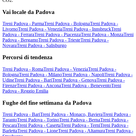
CO2.
Vai locale da Padova
Treni Padova - Parma
Treni Padova - Bologna
Treni Padova -
Livorno
Treni Padova - Venezia
Treni Padova - Innsbruck
Treni
Padova - Ferrara
Treni Padova - Piacenza
Treni Padova - Monza
Treni
Padova - Bergamo
Treni Padova - Trieste
Treni Padova -
Novara
Treni Padova - Salisburgo
Percorsi di tendenza
Treni Padova - Roma
Treni Padova - Venezia
Treni Padova -
Bologna
Treni Padova - Milano
Treni Padova - Napoli
Treni Padova -
Udine
Treni Padova - Bari
Treni Padova - Genova
Treni Padova -
Firenze
Treni Padova - Ancona
Treni Padova - Benevento
Treni
Padova - Reggio Emilia
Fughe del fine settimana da Padova
Treni Padova - Bari
Treni Padova - Monaco, Baviera
Treni Padova -
Taranto
Treni Padova - Torino
Treni Padova - Berna
Treni Padova -
Pescara
Treni Padova - Caserta
Treni Padova - Terni
Treni Padova -
Barletta
Treni Padova - Lione
Treni Padova - Altamura
Treni Padova -