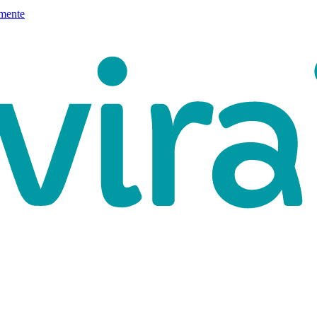
mente