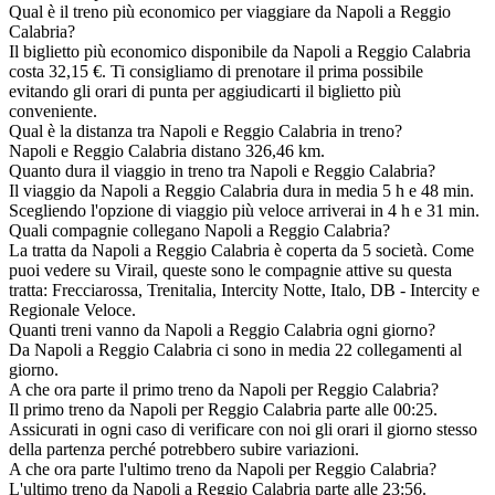
Qual è il treno più economico per viaggiare da Napoli a Reggio
Calabria?
Il biglietto più economico disponibile da Napoli a Reggio Calabria
costa 32,15 €. Ti consigliamo di prenotare il prima possibile
evitando gli orari di punta per aggiudicarti il biglietto più
conveniente.
Qual è la distanza tra Napoli e Reggio Calabria in treno?
Napoli e Reggio Calabria distano 326,46 km.
Quanto dura il viaggio in treno tra Napoli e Reggio Calabria?
Il viaggio da Napoli a Reggio Calabria dura in media 5 h e 48 min.
Scegliendo l'opzione di viaggio più veloce arriverai in 4 h e 31 min.
Quali compagnie collegano Napoli a Reggio Calabria?
La tratta da Napoli a Reggio Calabria è coperta da 5 società. Come
puoi vedere su Virail, queste sono le compagnie attive su questa
tratta: Frecciarossa, Trenitalia, Intercity Notte, Italo, DB - Intercity e
Regionale Veloce.
Quanti treni vanno da Napoli a Reggio Calabria ogni giorno?
Da Napoli a Reggio Calabria ci sono in media 22 collegamenti al
giorno.
A che ora parte il primo treno da Napoli per Reggio Calabria?
Il primo treno da Napoli per Reggio Calabria parte alle 00:25.
Assicurati in ogni caso di verificare con noi gli orari il giorno stesso
della partenza perché potrebbero subire variazioni.
A che ora parte l'ultimo treno da Napoli per Reggio Calabria?
L'ultimo treno da Napoli a Reggio Calabria parte alle 23:56.