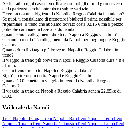
Assicurati in ogni caso di verificare con noi gli orari il giorno stesso
della partenza perché potrebbero subire variazioni.
Devo prenotare il biglietto da Napoli a Reggio Calabria in anticipo?
Se puoi, ti consigliamo di prenotare i biglietti il prima possibile per
risparmiare. Il treno che abbiamo trovato costa 32,15 € ma il prezzo
potrebbe cambiare in base alla domanda.
Quanti sono i collegamenti diretti da Napoli a Reggio Calabria?
Ci sono in media 15 collegamenti da Napoli per raggiungere Reggio
Calabria.
Quanto dura il viaggio più breve tra Napoli e Reggio Calabria in
treno?
Il viaggio in treno più breve tra Napoli e Reggio Calabria dura 4 h e
31 min.
C'è un treno diretto tra Napoli e Reggio Calabria?
Sì, c'è un treno diretto tra Napoli e Reggio Calabria.
Quanta CO2 emette un viaggio in treno da Napoli a Reggio
Calabria?
Il viaggio in treno da Napoli a Reggio Calabria genera 22.85kg di
CO2.
Vai locale da Napoli
Treni Napoli - Perugia
Treni Napoli - Bari
Treni Napoli - Terni
Treni
Napoli - Taranto
Treni Napoli - Catanzaro
Treni Napoli - Latina
Treni