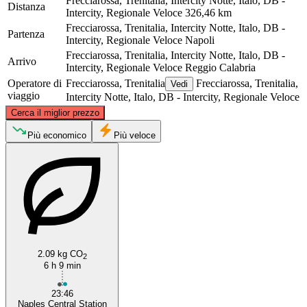
Frecciarossa, Trenitalia, Intercity Notte, Italo, DB -
Distanza
Intercity, Regionale Veloce
326,46 km
Frecciarossa, Trenitalia, Intercity Notte, Italo, DB -
Partenza
Intercity, Regionale Veloce
Napoli
Frecciarossa, Trenitalia, Intercity Notte, Italo, DB -
Arrivo
Intercity, Regionale Veloce
Reggio Calabria
Operatore di
Frecciarossa, Trenitalia
Frecciarossa, Trenitalia,
Vedi
viaggio
Intercity Notte, Italo, DB - Intercity, Regionale Veloce
©
CARTO
, ©
OpenStreetMap
contributors
Cerca il miglior prezzo
Naples
Più economico
Più veloce
2.09 kg CO
2
6 h 9 min
Reggio Calabria
23:46
Naples Central Station