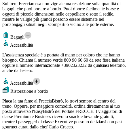
Sui treni Frecciarossa non vige alcuna restrizione sulla quantità di
bagagli che puoi portare a bordo. Puoi riporre facilmente borse e
oggetti di piccole dimensioni nelle cappelliere o sotto il sedile,
mentre le valigie più grandi possono essere sistemate nei
portabagagli situati negli scomparti o vicino alle porte esterne.
Bagagli
Accessibilità
L'assistenza speciale è a portata di mano per coloro che ne hanno
bisogno. Chiama il numero verde 800 90 60 60 da rete fissa italiana
oppure il numero internazionale +3902323232 da qualsiasi telefono,
anche dall'estero.
Accessibilità
Ristorazione a bordo
Placa la tua fame al FrecciaBistrò, lo trovi sempre al centro del
treno. Oppure, per maggiore comodità, ordina direttamente al tuo
posto attraverso l'EasyBistrò del Portale FRECCE. I viaggiatori di
classe Premium e Business ricevono snack e bevande gratuiti,
mentre i passeggeri di classe Executive possono deliziarsi con pasti
gourmet curati dallo chef Carlo Cracco.