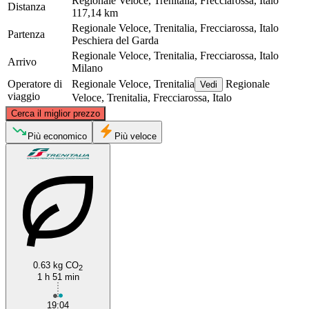
Regionale Veloce, Trenitalia, Frecciarossa, Italo
Distanza
117,14 km
Regionale Veloce, Trenitalia, Frecciarossa, Italo
Partenza
Peschiera del Garda
Regionale Veloce, Trenitalia, Frecciarossa, Italo
Arrivo
Milano
Operatore di
Regionale Veloce, Trenitalia
Regionale
Vedi
viaggio
Veloce, Trenitalia, Frecciarossa, Italo
©
CARTO
, ©
OpenStreetMap
contributors
Cerca il miglior prezzo
Più economico
Più veloce
Milan
Peschiera del Garda
0.63 kg CO
2
1 h 51 min
19:04