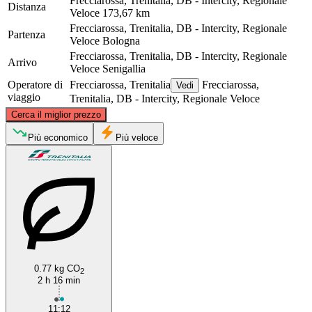
Frecciarossa, Trenitalia, DB - Intercity, Regionale
Distanza
Veloce
173,67 km
Frecciarossa, Trenitalia, DB - Intercity, Regionale
Partenza
Veloce
Bologna
Frecciarossa, Trenitalia, DB - Intercity, Regionale
Arrivo
Veloce
Senigallia
Operatore di
Frecciarossa, Trenitalia
Frecciarossa,
Vedi
viaggio
Trenitalia, DB - Intercity, Regionale Veloce
©
CARTO
, ©
OpenStreetMap
contributors
Cerca il miglior prezzo
Bologna
Più economico
Più veloce
0.77 kg CO
Senigallia
2
2 h 16 min
11:12