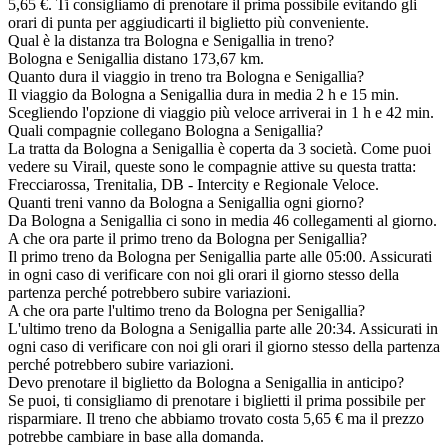
5,65 €. Ti consigliamo di prenotare il prima possibile evitando gli
orari di punta per aggiudicarti il biglietto più conveniente.
Qual è la distanza tra Bologna e Senigallia in treno?
Bologna e Senigallia distano 173,67 km.
Quanto dura il viaggio in treno tra Bologna e Senigallia?
Il viaggio da Bologna a Senigallia dura in media 2 h e 15 min.
Scegliendo l'opzione di viaggio più veloce arriverai in 1 h e 42 min.
Quali compagnie collegano Bologna a Senigallia?
La tratta da Bologna a Senigallia è coperta da 3 società. Come puoi
vedere su Virail, queste sono le compagnie attive su questa tratta:
Frecciarossa, Trenitalia, DB - Intercity e Regionale Veloce.
Quanti treni vanno da Bologna a Senigallia ogni giorno?
Da Bologna a Senigallia ci sono in media 46 collegamenti al giorno.
A che ora parte il primo treno da Bologna per Senigallia?
Il primo treno da Bologna per Senigallia parte alle 05:00. Assicurati
in ogni caso di verificare con noi gli orari il giorno stesso della
partenza perché potrebbero subire variazioni.
A che ora parte l'ultimo treno da Bologna per Senigallia?
L'ultimo treno da Bologna a Senigallia parte alle 20:34. Assicurati in
ogni caso di verificare con noi gli orari il giorno stesso della partenza
perché potrebbero subire variazioni.
Devo prenotare il biglietto da Bologna a Senigallia in anticipo?
Se puoi, ti consigliamo di prenotare i biglietti il prima possibile per
risparmiare. Il treno che abbiamo trovato costa 5,65 € ma il prezzo
potrebbe cambiare in base alla domanda.