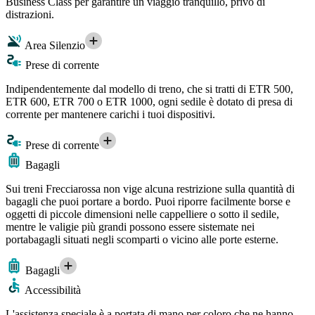
Business Class per garantire un viaggio tranquillo, privo di
distrazioni.
Area Silenzio
Prese di corrente
Indipendentemente dal modello di treno, che si tratti di ETR 500,
ETR 600, ETR 700 o ETR 1000, ogni sedile è dotato di presa di
corrente per mantenere carichi i tuoi dispositivi.
Prese di corrente
Bagagli
Sui treni Frecciarossa non vige alcuna restrizione sulla quantità di
bagagli che puoi portare a bordo. Puoi riporre facilmente borse e
oggetti di piccole dimensioni nelle cappelliere o sotto il sedile,
mentre le valigie più grandi possono essere sistemate nei
portabagagli situati negli scomparti o vicino alle porte esterne.
Bagagli
Accessibilità
L'assistenza speciale è a portata di mano per coloro che ne hanno