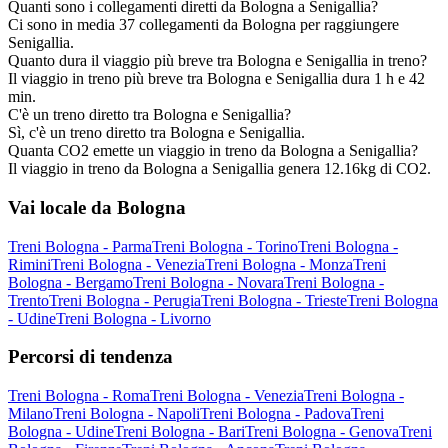
Quanti sono i collegamenti diretti da Bologna a Senigallia?
Ci sono in media 37 collegamenti da Bologna per raggiungere
Senigallia.
Quanto dura il viaggio più breve tra Bologna e Senigallia in treno?
Il viaggio in treno più breve tra Bologna e Senigallia dura 1 h e 42
min.
C'è un treno diretto tra Bologna e Senigallia?
Sì, c'è un treno diretto tra Bologna e Senigallia.
Quanta CO2 emette un viaggio in treno da Bologna a Senigallia?
Il viaggio in treno da Bologna a Senigallia genera 12.16kg di CO2.
Vai locale da Bologna
Treni Bologna - Parma
Treni Bologna - Torino
Treni Bologna -
Rimini
Treni Bologna - Venezia
Treni Bologna - Monza
Treni
Bologna - Bergamo
Treni Bologna - Novara
Treni Bologna -
Trento
Treni Bologna - Perugia
Treni Bologna - Trieste
Treni Bologna
- Udine
Treni Bologna - Livorno
Percorsi di tendenza
Treni Bologna - Roma
Treni Bologna - Venezia
Treni Bologna -
Milano
Treni Bologna - Napoli
Treni Bologna - Padova
Treni
Bologna - Udine
Treni Bologna - Bari
Treni Bologna - Genova
Treni