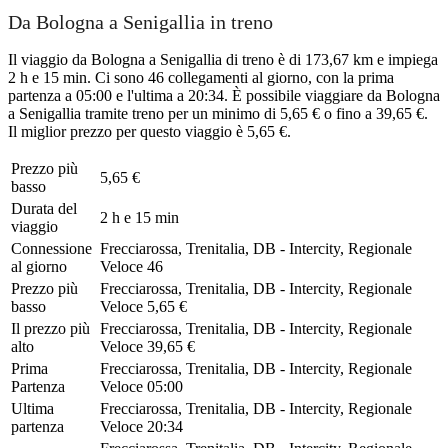
Da Bologna a Senigallia in treno
Il viaggio da Bologna a Senigallia di treno è di 173,67 km e impiega
2 h e 15 min. Ci sono 46 collegamenti al giorno, con la prima
partenza a 05:00 e l'ultima a 20:34. È possibile viaggiare da Bologna
a Senigallia tramite treno per un minimo di 5,65 € o fino a 39,65 €.
Il miglior prezzo per questo viaggio è 5,65 €.
Prezzo più
5,65 €
basso
Durata del
2 h e 15 min
viaggio
Connessione
Frecciarossa, Trenitalia, DB - Intercity, Regionale
al giorno
Veloce
46
Prezzo più
Frecciarossa, Trenitalia, DB - Intercity, Regionale
basso
Veloce
5,65 €
Il prezzo più
Frecciarossa, Trenitalia, DB - Intercity, Regionale
alto
Veloce
39,65 €
Prima
Frecciarossa, Trenitalia, DB - Intercity, Regionale
Partenza
Veloce
05:00
Ultima
Frecciarossa, Trenitalia, DB - Intercity, Regionale
partenza
Veloce
20:34