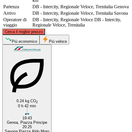
km
Partenza
DB - Intercity, Regionale Veloce, Trenitalia
Genova
Arrivo
DB - Intercity, Regionale Veloce, Trenitalia
Savona
Operatore di
DB - Intercity, Regionale Veloce
DB - Intercity,
viaggio
Regionale Veloce, Trenitalia
©
CARTO
, ©
OpenStreetMap
contributors
Cerca il miglior prezzo
Più economico
Più veloce
Genoa
Savona
0.24 kg CO
2
0 h 42 min
19:43
Genoa, Piazza Principe
20:25
Savona Piazza Aldo Moro