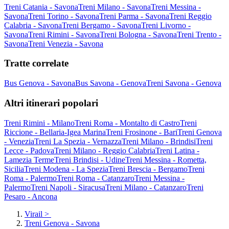
Treni Catania - Savona
Treni Milano - Savona
Treni Messina -
Savona
Treni Torino - Savona
Treni Parma - Savona
Treni Reggio
Calabria - Savona
Treni Bergamo - Savona
Treni Livorno -
Savona
Treni Rimini - Savona
Treni Bologna - Savona
Treni Trento -
Savona
Treni Venezia - Savona
Tratte correlate
Bus Genova - Savona
Bus Savona - Genova
Treni Savona - Genova
Altri itinerari popolari
Treni Rimini - Milano
Treni Roma - Montalto di Castro
Treni
Riccione - Bellaria-Igea Marina
Treni Frosinone - Bari
Treni Genova
- Venezia
Treni La Spezia - Vernazza
Treni Milano - Brindisi
Treni
Lecce - Padova
Treni Milano - Reggio Calabria
Treni Latina -
Lamezia Terme
Treni Brindisi - Udine
Treni Messina - Rometta,
Sicilia
Treni Modena - La Spezia
Treni Brescia - Bergamo
Treni
Roma - Palermo
Treni Roma - Catanzaro
Treni Messina -
Palermo
Treni Napoli - Siracusa
Treni Milano - Catanzaro
Treni
Pesaro - Ancona
Virail
>
Treni Genova - Savona