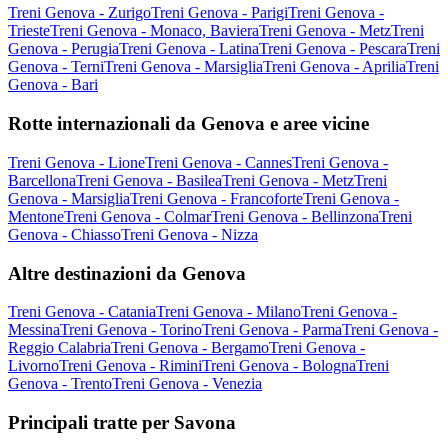
Treni Genova - Zurigo
Treni Genova - Parigi
Treni Genova -
Trieste
Treni Genova - Monaco, Baviera
Treni Genova - Metz
Treni
Genova - Perugia
Treni Genova - Latina
Treni Genova - Pescara
Treni
Genova - Terni
Treni Genova - Marsiglia
Treni Genova - Aprilia
Treni
Genova - Bari
Rotte internazionali da Genova e aree vicine
Treni Genova - Lione
Treni Genova - Cannes
Treni Genova -
Barcellona
Treni Genova - Basilea
Treni Genova - Metz
Treni
Genova - Marsiglia
Treni Genova - Francoforte
Treni Genova -
Mentone
Treni Genova - Colmar
Treni Genova - Bellinzona
Treni
Genova - Chiasso
Treni Genova - Nizza
Altre destinazioni da Genova
Treni Genova - Catania
Treni Genova - Milano
Treni Genova -
Messina
Treni Genova - Torino
Treni Genova - Parma
Treni Genova -
Reggio Calabria
Treni Genova - Bergamo
Treni Genova -
Livorno
Treni Genova - Rimini
Treni Genova - Bologna
Treni
Genova - Trento
Treni Genova - Venezia
Principali tratte per Savona