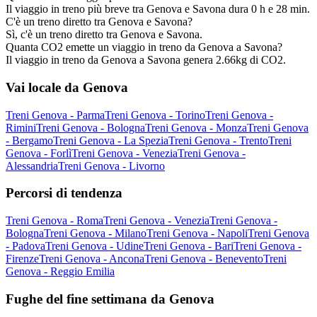
Il viaggio in treno più breve tra Genova e Savona dura 0 h e 28 min.
C'è un treno diretto tra Genova e Savona?
Sì, c'è un treno diretto tra Genova e Savona.
Quanta CO2 emette un viaggio in treno da Genova a Savona?
Il viaggio in treno da Genova a Savona genera 2.66kg di CO2.
Vai locale da Genova
Treni Genova - Parma
Treni Genova - Torino
Treni Genova -
Rimini
Treni Genova - Bologna
Treni Genova - Monza
Treni Genova
- Bergamo
Treni Genova - La Spezia
Treni Genova - Trento
Treni
Genova - Forlì
Treni Genova - Venezia
Treni Genova -
Alessandria
Treni Genova - Livorno
Percorsi di tendenza
Treni Genova - Roma
Treni Genova - Venezia
Treni Genova -
Bologna
Treni Genova - Milano
Treni Genova - Napoli
Treni Genova
- Padova
Treni Genova - Udine
Treni Genova - Bari
Treni Genova -
Firenze
Treni Genova - Ancona
Treni Genova - Benevento
Treni
Genova - Reggio Emilia
Fughe del fine settimana da Genova