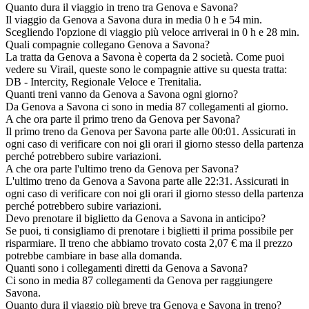
Quanto dura il viaggio in treno tra Genova e Savona?
Il viaggio da Genova a Savona dura in media 0 h e 54 min.
Scegliendo l'opzione di viaggio più veloce arriverai in 0 h e 28 min.
Quali compagnie collegano Genova a Savona?
La tratta da Genova a Savona è coperta da 2 società. Come puoi
vedere su Virail, queste sono le compagnie attive su questa tratta:
DB - Intercity, Regionale Veloce e Trenitalia.
Quanti treni vanno da Genova a Savona ogni giorno?
Da Genova a Savona ci sono in media 87 collegamenti al giorno.
A che ora parte il primo treno da Genova per Savona?
Il primo treno da Genova per Savona parte alle 00:01. Assicurati in
ogni caso di verificare con noi gli orari il giorno stesso della partenza
perché potrebbero subire variazioni.
A che ora parte l'ultimo treno da Genova per Savona?
L'ultimo treno da Genova a Savona parte alle 22:31. Assicurati in
ogni caso di verificare con noi gli orari il giorno stesso della partenza
perché potrebbero subire variazioni.
Devo prenotare il biglietto da Genova a Savona in anticipo?
Se puoi, ti consigliamo di prenotare i biglietti il prima possibile per
risparmiare. Il treno che abbiamo trovato costa 2,07 € ma il prezzo
potrebbe cambiare in base alla domanda.
Quanti sono i collegamenti diretti da Genova a Savona?
Ci sono in media 87 collegamenti da Genova per raggiungere
Savona.
Quanto dura il viaggio più breve tra Genova e Savona in treno?