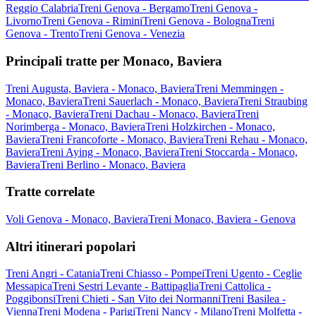
Reggio Calabria
Treni Genova - Bergamo
Treni Genova -
Livorno
Treni Genova - Rimini
Treni Genova - Bologna
Treni
Genova - Trento
Treni Genova - Venezia
Principali tratte per Monaco, Baviera
Treni Augusta, Baviera - Monaco, Baviera
Treni Memmingen -
Monaco, Baviera
Treni Sauerlach - Monaco, Baviera
Treni Straubing
- Monaco, Baviera
Treni Dachau - Monaco, Baviera
Treni
Norimberga - Monaco, Baviera
Treni Holzkirchen - Monaco,
Baviera
Treni Francoforte - Monaco, Baviera
Treni Rehau - Monaco,
Baviera
Treni Aying - Monaco, Baviera
Treni Stoccarda - Monaco,
Baviera
Treni Berlino - Monaco, Baviera
Tratte correlate
Voli Genova - Monaco, Baviera
Treni Monaco, Baviera - Genova
Altri itinerari popolari
Treni Angri - Catania
Treni Chiasso - Pompei
Treni Ugento - Ceglie
Messapica
Treni Sestri Levante - Battipaglia
Treni Cattolica -
Poggibonsi
Treni Chieti - San Vito dei Normanni
Treni Basilea -
Vienna
Treni Modena - Parigi
Treni Nancy - Milano
Treni Molfetta -