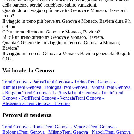
della partenza perché potrebbero subire variazioni.
Quanto dura il viaggio più breve tra Genova e Monaco, Baviera in
treno?
Il viaggio in treno più breve tra Genova e Monaco, Baviera dura 9 h
e 9 min.
C'è un treno diretto tra Genova e Monaco, Baviera?
Sì, c'è un treno diretto tra Genova e Monaco, Baviera.
Quanta CO2 emette un viaggio in treno da Genova a Monaco,
Baviera?
Il viaggio in treno da Genova a Monaco, Baviera genera 32.36kg di
CO2.
Vai locale da Genova
Treni Genova - Parma
Treni Genova - Torino
Treni Genova -
Rimini
Treni Genova - Bologna
Treni Genova - Monza
Treni Genova
- Bergamo
Treni Genova - La Spezia
Treni Genova - Trento
Treni
Genova - Forlì
Treni Genova - Venezia
Treni Genova -
Alessandria
Treni Genova - Livorno
Percorsi di tendenza
Treni Genova - Roma
Treni Genova - Venezia
Treni Genova -
Bologna
Treni Genova - Milano
Treni Genova - Napoli
Treni Genova