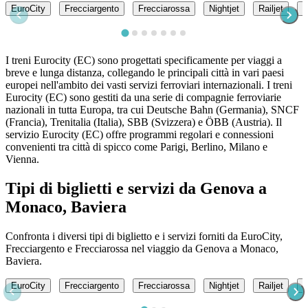
EuroCity
Frecciargento
Frecciarossa
Nightjet
Railjet
D
I treni Eurocity (EC) sono progettati specificamente per viaggi a
breve e lunga distanza, collegando le principali città in vari paesi
europei nell'ambito dei vasti servizi ferroviari internazionali. I treni
Eurocity (EC) sono gestiti da una serie di compagnie ferroviarie
nazionali in tutta Europa, tra cui Deutsche Bahn (Germania), SNCF
(Francia), Trenitalia (Italia), SBB (Svizzera) e ÖBB (Austria). Il
servizio Eurocity (EC) offre programmi regolari e connessioni
convenienti tra città di spicco come Parigi, Berlino, Milano e
Vienna.
Tipi di biglietti e servizi da Genova a
Monaco, Baviera
Confronta i diversi tipi di biglietto e i servizi forniti da EuroCity,
Frecciargento e Frecciarossa nel viaggio da Genova a Monaco,
Baviera.
EuroCity
Frecciargento
Frecciarossa
Nightjet
Railjet
D