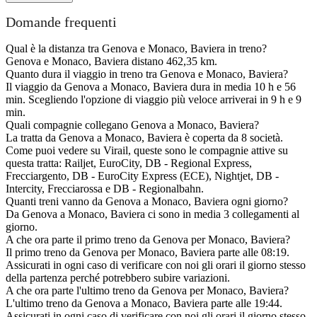
Domande frequenti
Qual è la distanza tra Genova e Monaco, Baviera in treno?
Genova e Monaco, Baviera distano 462,35 km.
Quanto dura il viaggio in treno tra Genova e Monaco, Baviera?
Il viaggio da Genova a Monaco, Baviera dura in media 10 h e 56
min. Scegliendo l'opzione di viaggio più veloce arriverai in 9 h e 9
min.
Quali compagnie collegano Genova a Monaco, Baviera?
La tratta da Genova a Monaco, Baviera è coperta da 8 società.
Come puoi vedere su Virail, queste sono le compagnie attive su
questa tratta: Railjet, EuroCity, DB - Regional Express,
Frecciargento, DB - EuroCity Express (ECE), Nightjet, DB -
Intercity, Frecciarossa e DB - Regionalbahn.
Quanti treni vanno da Genova a Monaco, Baviera ogni giorno?
Da Genova a Monaco, Baviera ci sono in media 3 collegamenti al
giorno.
A che ora parte il primo treno da Genova per Monaco, Baviera?
Il primo treno da Genova per Monaco, Baviera parte alle 08:19.
Assicurati in ogni caso di verificare con noi gli orari il giorno stesso
della partenza perché potrebbero subire variazioni.
A che ora parte l'ultimo treno da Genova per Monaco, Baviera?
L'ultimo treno da Genova a Monaco, Baviera parte alle 19:44.
Assicurati in ogni caso di verificare con noi gli orari il giorno stesso