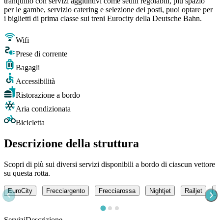
tranquillo con servizi aggiuntivi come sedili regolabili, più spazio
per le gambe, servizio catering e selezione dei posti, puoi optare per
i biglietti di prima classe sui treni Eurocity della Deutsche Bahn.
Wifi
Prese di corrente
Bagagli
Accessibilità
Ristorazione a bordo
Aria condizionata
Bicicletta
Descrizione della struttura
Scopri di più sui diversi servizi disponibili a bordo di ciascun vettore
su questa rotta.
EuroCity
Frecciargento
Frecciarossa
Nightjet
Railjet
D
Servizi
Descrizione