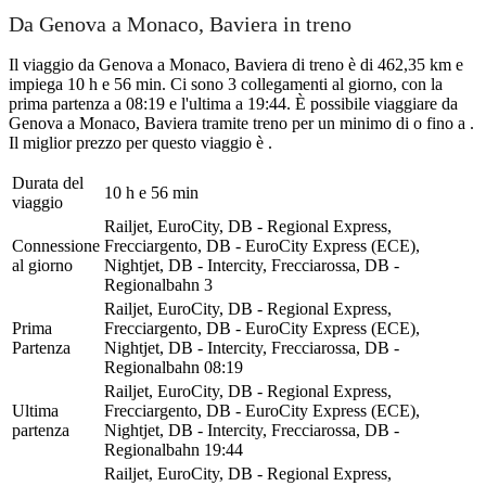
Da Genova a Monaco, Baviera in treno
Il viaggio da Genova a Monaco, Baviera di treno è di 462,35 km e
impiega 10 h e 56 min. Ci sono 3 collegamenti al giorno, con la
prima partenza a 08:19 e l'ultima a 19:44. È possibile viaggiare da
Genova a Monaco, Baviera tramite treno per un minimo di o fino a .
Il miglior prezzo per questo viaggio è .
Durata del
10 h e 56 min
viaggio
Railjet, EuroCity, DB - Regional Express,
Connessione
Frecciargento, DB - EuroCity Express (ECE),
al giorno
Nightjet, DB - Intercity, Frecciarossa, DB -
Regionalbahn
3
Railjet, EuroCity, DB - Regional Express,
Prima
Frecciargento, DB - EuroCity Express (ECE),
Partenza
Nightjet, DB - Intercity, Frecciarossa, DB -
Regionalbahn
08:19
Railjet, EuroCity, DB - Regional Express,
Ultima
Frecciargento, DB - EuroCity Express (ECE),
partenza
Nightjet, DB - Intercity, Frecciarossa, DB -
Regionalbahn
19:44
Railjet, EuroCity, DB - Regional Express,