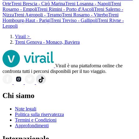
Orte
Treni Brescia - Cirò Marina
Treni Losanna - Napoli
Treni
Rosarno - Empoli
Treni Rimini - Porto d'Ascoli
Treni Salerno -
Nizza
Treni Agropoli - Teramo
Treni Rosarno - Viterbo
Treni
Hombourg-Haut - Parigi
Treni Treviso - Gallipoli
Treni Rivne -
Leopoli
Virail
>
Treni Genova - Monaco, Baviera
Virail è una piattaforma online che
confronta tutti i percorsi disponibili per il tuo viaggio.
Chi siamo
Note legali
Politica sulla riservatezza
Termini e Condizioni
Approfondimenti
Internazionale