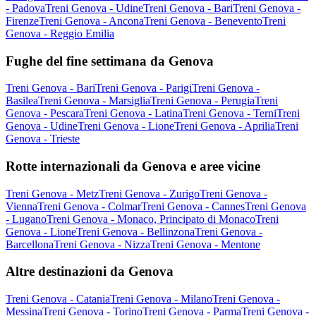
- Padova
Treni Genova - Udine
Treni Genova - Bari
Treni Genova -
Firenze
Treni Genova - Ancona
Treni Genova - Benevento
Treni
Genova - Reggio Emilia
Fughe del fine settimana da Genova
Treni Genova - Bari
Treni Genova - Parigi
Treni Genova -
Basilea
Treni Genova - Marsiglia
Treni Genova - Perugia
Treni
Genova - Pescara
Treni Genova - Latina
Treni Genova - Terni
Treni
Genova - Udine
Treni Genova - Lione
Treni Genova - Aprilia
Treni
Genova - Trieste
Rotte internazionali da Genova e aree vicine
Treni Genova - Metz
Treni Genova - Zurigo
Treni Genova -
Vienna
Treni Genova - Colmar
Treni Genova - Cannes
Treni Genova
- Lugano
Treni Genova - Monaco, Principato di Monaco
Treni
Genova - Lione
Treni Genova - Bellinzona
Treni Genova -
Barcellona
Treni Genova - Nizza
Treni Genova - Mentone
Altre destinazioni da Genova
Treni Genova - Catania
Treni Genova - Milano
Treni Genova -
Messina
Treni Genova - Torino
Treni Genova - Parma
Treni Genova -