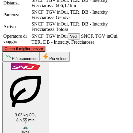
SNCF, TGV inOui, TER, DB - Intercity,
Distanza
Frecciarossa
606,12 km
SNCF, TGV inOui, TER, DB - Intercity,
Partenza
Frecciarossa
Genova
SNCF, TGV inOui, TER, DB - Intercity,
Arrivo
Frecciarossa
Tolosa
Operatore di
SNCF, TGV inOui
SNCF, TGV inOui,
Vedi
viaggio
TER, DB - Intercity, Frecciarossa
©
CARTO
, ©
OpenStreetMap
contributors
Cerca il miglior prezzo
Più economico
Più veloce
Genoa
Toulouse
3.03 kg CO
2
8 h 55 min
06:50