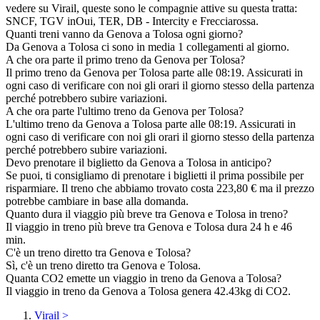
vedere su Virail, queste sono le compagnie attive su questa tratta:
SNCF, TGV inOui, TER, DB - Intercity e Frecciarossa.
Quanti treni vanno da Genova a Tolosa ogni giorno?
Da Genova a Tolosa ci sono in media 1 collegamenti al giorno.
A che ora parte il primo treno da Genova per Tolosa?
Il primo treno da Genova per Tolosa parte alle 08:19. Assicurati in
ogni caso di verificare con noi gli orari il giorno stesso della partenza
perché potrebbero subire variazioni.
A che ora parte l'ultimo treno da Genova per Tolosa?
L'ultimo treno da Genova a Tolosa parte alle 08:19. Assicurati in
ogni caso di verificare con noi gli orari il giorno stesso della partenza
perché potrebbero subire variazioni.
Devo prenotare il biglietto da Genova a Tolosa in anticipo?
Se puoi, ti consigliamo di prenotare i biglietti il prima possibile per
risparmiare. Il treno che abbiamo trovato costa 223,80 € ma il prezzo
potrebbe cambiare in base alla domanda.
Quanto dura il viaggio più breve tra Genova e Tolosa in treno?
Il viaggio in treno più breve tra Genova e Tolosa dura 24 h e 46
min.
C'è un treno diretto tra Genova e Tolosa?
Sì, c'è un treno diretto tra Genova e Tolosa.
Quanta CO2 emette un viaggio in treno da Genova a Tolosa?
Il viaggio in treno da Genova a Tolosa genera 42.43kg di CO2.
Virail
>