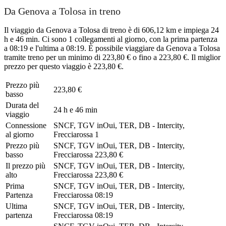
Da Genova a Tolosa in treno
Il viaggio da Genova a Tolosa di treno è di 606,12 km e impiega 24
h e 46 min. Ci sono 1 collegamenti al giorno, con la prima partenza
a 08:19 e l'ultima a 08:19. È possibile viaggiare da Genova a Tolosa
tramite treno per un minimo di 223,80 € o fino a 223,80 €. Il miglior
prezzo per questo viaggio è 223,80 €.
Prezzo più
223,80 €
basso
Durata del
24 h e 46 min
viaggio
Connessione
SNCF, TGV inOui, TER, DB - Intercity,
al giorno
Frecciarossa
1
Prezzo più
SNCF, TGV inOui, TER, DB - Intercity,
basso
Frecciarossa
223,80 €
Il prezzo più
SNCF, TGV inOui, TER, DB - Intercity,
alto
Frecciarossa
223,80 €
Prima
SNCF, TGV inOui, TER, DB - Intercity,
Partenza
Frecciarossa
08:19
Ultima
SNCF, TGV inOui, TER, DB - Intercity,
partenza
Frecciarossa
08:19