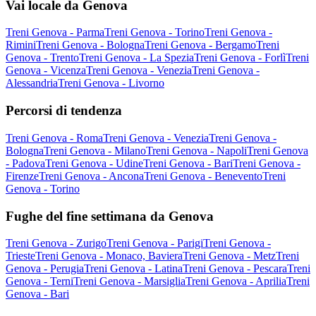
Vai locale da Genova
Treni Genova - Parma
Treni Genova - Torino
Treni Genova -
Rimini
Treni Genova - Bologna
Treni Genova - Bergamo
Treni
Genova - Trento
Treni Genova - La Spezia
Treni Genova - Forlì
Treni
Genova - Vicenza
Treni Genova - Venezia
Treni Genova -
Alessandria
Treni Genova - Livorno
Percorsi di tendenza
Treni Genova - Roma
Treni Genova - Venezia
Treni Genova -
Bologna
Treni Genova - Milano
Treni Genova - Napoli
Treni Genova
- Padova
Treni Genova - Udine
Treni Genova - Bari
Treni Genova -
Firenze
Treni Genova - Ancona
Treni Genova - Benevento
Treni
Genova - Torino
Fughe del fine settimana da Genova
Treni Genova - Zurigo
Treni Genova - Parigi
Treni Genova -
Trieste
Treni Genova - Monaco, Baviera
Treni Genova - Metz
Treni
Genova - Perugia
Treni Genova - Latina
Treni Genova - Pescara
Treni
Genova - Terni
Treni Genova - Marsiglia
Treni Genova - Aprilia
Treni
Genova - Bari