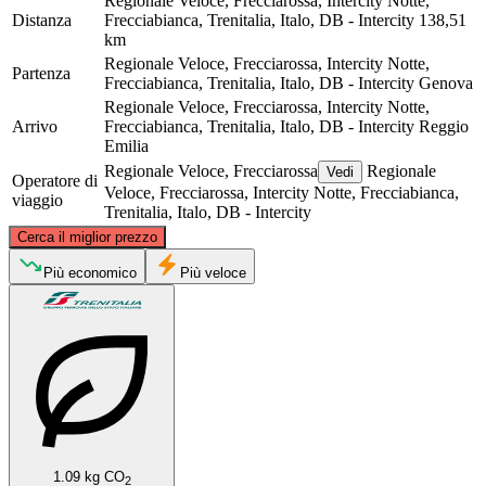
Regionale Veloce, Frecciarossa, Intercity Notte,
Distanza
Frecciabianca, Trenitalia, Italo, DB - Intercity
138,51
km
Regionale Veloce, Frecciarossa, Intercity Notte,
Partenza
Frecciabianca, Trenitalia, Italo, DB - Intercity
Genova
Regionale Veloce, Frecciarossa, Intercity Notte,
Arrivo
Frecciabianca, Trenitalia, Italo, DB - Intercity
Reggio
Emilia
Regionale Veloce, Frecciarossa
Regionale
Vedi
Operatore di
Veloce, Frecciarossa, Intercity Notte, Frecciabianca,
viaggio
Trenitalia, Italo, DB - Intercity
©
CARTO
, ©
OpenStreetMap
contributors
Cerca il miglior prezzo
Più economico
Più veloce
Reggio Emilia
Genoa
1.09 kg CO
2