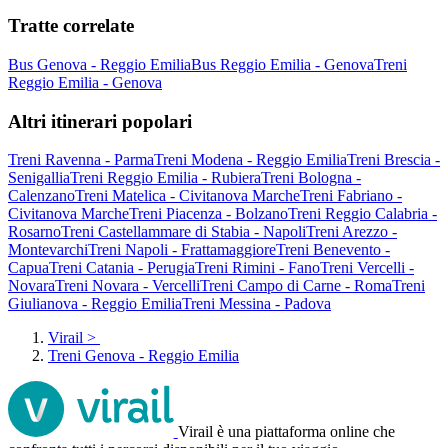
Tratte correlate
Bus Genova - Reggio Emilia
Bus Reggio Emilia - Genova
Treni
Reggio Emilia - Genova
Altri itinerari popolari
Treni Ravenna - Parma
Treni Modena - Reggio Emilia
Treni Brescia -
Senigallia
Treni Reggio Emilia - Rubiera
Treni Bologna -
Calenzano
Treni Matelica - Civitanova Marche
Treni Fabriano -
Civitanova Marche
Treni Piacenza - Bolzano
Treni Reggio Calabria -
Rosarno
Treni Castellammare di Stabia - Napoli
Treni Arezzo -
Montevarchi
Treni Napoli - Frattamaggiore
Treni Benevento -
Capua
Treni Catania - Perugia
Treni Rimini - Fano
Treni Vercelli -
Novara
Treni Novara - Vercelli
Treni Campo di Carne - Roma
Treni
Giulianova - Reggio Emilia
Treni Messina - Padova
Virail
>
Treni Genova - Reggio Emilia
Virail è una piattaforma online che