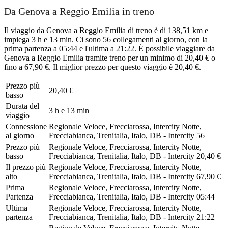
Da Genova a Reggio Emilia in treno
Il viaggio da Genova a Reggio Emilia di treno è di 138,51 km e
impiega 3 h e 13 min. Ci sono 56 collegamenti al giorno, con la
prima partenza a 05:44 e l'ultima a 21:22. È possibile viaggiare da
Genova a Reggio Emilia tramite treno per un minimo di 20,40 € o
fino a 67,90 €. Il miglior prezzo per questo viaggio è 20,40 €.
Prezzo più
20,40 €
basso
Durata del
3 h e 13 min
viaggio
Connessione
Regionale Veloce, Frecciarossa, Intercity Notte,
al giorno
Frecciabianca, Trenitalia, Italo, DB - Intercity
56
Prezzo più
Regionale Veloce, Frecciarossa, Intercity Notte,
basso
Frecciabianca, Trenitalia, Italo, DB - Intercity
20,40 €
Il prezzo più
Regionale Veloce, Frecciarossa, Intercity Notte,
alto
Frecciabianca, Trenitalia, Italo, DB - Intercity
67,90 €
Prima
Regionale Veloce, Frecciarossa, Intercity Notte,
Partenza
Frecciabianca, Trenitalia, Italo, DB - Intercity
05:44
Ultima
Regionale Veloce, Frecciarossa, Intercity Notte,
partenza
Frecciabianca, Trenitalia, Italo, DB - Intercity
21:22